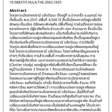
10.58837/CHULA.THE.2002.1655
Abstract
โครงการเมืองทองธานี แจ้งวัฒนะ ตั้งอยู่ที่ อ.ปากเกร็ด จ.นนทบุรี ก่อ
ตั้งขึ้นเมื่อ พ.ศ.2531 มีพื้นที่ 4,500 ไร่ ซึ่งเป็นโครงการที่อยู่อาศัยที่มี
ลักษณะเป็นเมือง มีลักษณะพิเศษคือ มีพื้นที่ใหญ่ ภายในมีโครงการย่อย
หลายโครงการ มีผู้อาศัยทั้งประจำและเข้า-ออก จำนวนมาก ซึ่งเมื่อเป็น
โครงการที่มีลักษณะพิเศษดังกล่าว เมื่อเกิดขึ้นจึงน่าจะก่อให้เกิดการ
เปลี่ยนแปลงในการอยู่อาศัยของชุมชนใกล้ดคียง ซึ่งเป็นชุมชนที่อยู่มา
ดั่งเดิมก่อนที่จะมีโครงการเมืองทองธานี แจ้งวัฒนะ การวิจัยนี้มี
วัตถุประสงค์เพื่อศึกษาการเปลี่ยนแปลงการอยู่อาศัยของชุมชนที่อยู่
ใกล้ โครงการเมืองทองธานี แจ้งวัฒนะ โดยการศึกษาข้อมูลเอกสาร
ต่างๆ ที่เกี่ยวข้อง การสำรวจพื้นที่ การสังเกตการณ์ในชุมชน การ
สัมภาษณ์ผู้เกี่ยวข้อง และการออกแบบสอบถามโดยวิธีเจาะจงกลุ่ม
(Cluster study) ของผู้อยู่อาศัยในพื้นที่ที่เลือกเป็นกรณีศึกษา คือ
หมู่บ้านเมืองทอง 3 โครงการ 1 ตึกแถวติดถนนทางเข้าหลักของ
โครงการเมืองทองธานี ด้านถนนแจ้งวัฒนะ และหมู่บ้านพงษ์เพชร
โดยสอบถามเฉพาะผู้ที่อยู่อาศัยก่อนมีโครงการเมืองทองธานี
แจ้งวัฒนะ จนถึงปัจจุบัน เท่านั้น ซึ่งมีประชากรทั้งสิ้น จำนวน 470
หลังคาเรือน ผลการวิจัยพบว่า การเปลี่ยนแปลงการอยู่อาศัยของ
ชุมชนใกล้เคียงโครงการเมืองทองธานี แจ้งวัฒนะ นั้นมีทั้งด้านที่
เปลี่ยนแปลงไปในทิศทางลบ ด้านที่ลบมากที่สุดคือด้านการจราจร ด้าน
ทัศนียภาพโดยรอบที่อยู่อาศัยและบรรยากาศในการอยู่อาศัย ส่วนด้านที่
เปลี่ยนแปลงไปในทิศทางบวกจะเป็นปัจจัยในด้านเศรษฐกิจ ได้แก่ราคา
ที่ดิน โอกาสในการประกอบอาชีพหลักและอาชีพเสริม ภาพพจน์และชื่อ