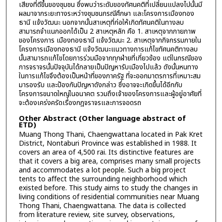
เสียงที่ดีขึ้นของชุมชน ซึ่งพบว่าระดับของทัศนคติที่เปลี่ยนแปลงไปนั้นมี
ผลมาจากระยะทางระหว่างชุมชนกรณีศึกษา และโครงการเมืองทอง
ธานี แจ้งวัฒนะ นอกจากนั้นสาเหตุที่ก่อให้เกิดทัศนคติในทางลบ
สามารถจำแนกออกได้เป็น 2 สาเหตุหลัก คือ 1. สาเหตุจากกายภาพ
ของโครงการ เมืองทองธานี แจ้งวัฒนะ 2. สาเหตุจากกิจกรรมภายใน
โครงการเมืองทองธานี แจ้งวัฒนะแนวทางการแก้ไขทัศนคติทางลบ
นั้นสามารถแก้ไขโดยการร่วมมือจากทุกฝ่ายที่เกี่ยวข้อง แต่ในกรณีของ
การจราจรนั้นปัจจุบันได้กลายเป็นปัญหารับเมืองไปแล้ว ดังนั้นหนทาง
ในการแก้ไขจึงต้องเป็นหน้าที่ของภาครัฐ ที่จะออกมาตรการที่เหมาะสม
มารองรับ และป้องกันปัญหาดังกล่าว ซึ่งอาจจะเกิดขึ้นได้อีกกับ
โครงการขนาดใหญ่ในอนาคต รวมถึงเจ้าของโครงการและผู้อยู่อาศัยที่
จะต้องเคร่งครัดเรื่องกฎจราจรและการจอดรถ
Other Abstract (Other language abstract of
ETD)
Muang Thong Thani, Chaengwattana located in Pak Kret
District, Nontaburi Province was established in 1988. It
covers an area of 4,500 rai. Its distinctive features are
that it covers a big area, comprises many small projects
and accommodates a lot people. Such a big project
tents to affect the surrounding neighborhood which
existed before. This study aims to study the changes in
living conditions of residential communities near Muang
Thong Thani, Chaengwattana. The data is collected
from literature review, site survey, observations,