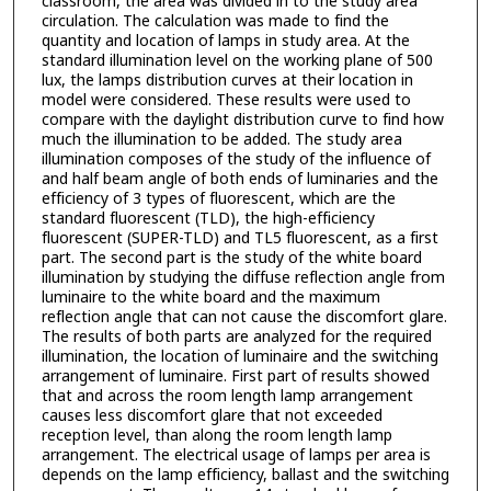
classroom, the area was divided in to the study area
circulation. The calculation was made to find the
quantity and location of lamps in study area. At the
standard illumination level on the working plane of 500
lux, the lamps distribution curves at their location in
model were considered. These results were used to
compare with the daylight distribution curve to find how
much the illumination to be added. The study area
illumination composes of the study of the influence of
and half beam angle of both ends of luminaries and the
efficiency of 3 types of fluorescent, which are the
standard fluorescent (TLD), the high-efficiency
fluorescent (SUPER-TLD) and TL5 fluorescent, as a first
part. The second part is the study of the white board
illumination by studying the diffuse reflection angle from
luminaire to the white board and the maximum
reflection angle that can not cause the discomfort glare.
The results of both parts are analyzed for the required
illumination, the location of luminaire and the switching
arrangement of luminaire. First part of results showed
that and across the room length lamp arrangement
causes less discomfort glare that not exceeded
reception level, than along the room length lamp
arrangement. The electrical usage of lamps per area is
depends on the lamp efficiency, ballast and the switching