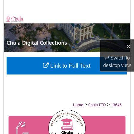
Search
Browse Collections
My Account
×
About
Switch to
Digital Commons Network™
Link to Full Text
desktop
view
>
>
Home
Chula-ETD
13646