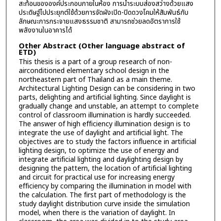
สะท้อนขององค์ประกอบภายในห้อง การนำระบบส่องสว่างด้วยแสง
ประดิษฐ์ไปประยุกต์ใช้ด้วยการจัดผังเปิด-ปิดดวงโคมให้สัมพันธ์กับ
ลักษณะการกระจายแสงธรรมชาติ สามารถช่วยลดอัตราการใช้
พลังงานในอาคารได้
Other Abstract (Other language abstract of
ETD)
This thesis is a part of a group research of non-
airconditioned elementary school design in the
northeastern part of Thailand as a main theme.
Architectural Lighting Design can be considering in two
parts, delighting and artificial lighting. Since daylight is
gradually change and unstable, an attempt to complete
control of classroom illumination is hardly succeeded.
The answer of high efficiency illumination design is to
integrate the use of daylight and artificial light. The
objectives are to study the factors influence in artificial
lighting design, to optimize the use of energy and
integrate artificial lighting and daylighting design by
designing the pattern, the location of artificial lighting
and circuit for practical use for increasing energy
efficiency by comparing the illumination in model with
the calculation. The first part of methodology is the
study daylight distribution curve inside the simulation
model, when there is the variation of daylight. In