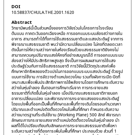
DOI
10.58837/CHULA.THE.2001.1620
Abstract
วิทยานิพนธ์นี้เป็นส่วนหนึ่งของการวิจัยร่วมในโครงการโรงเรียน
ต้นแบบ ภาคตะวันออกเฉียงเหนือ การออกแบบระบบส่องสว่างภายใน
อาคาร สามารถทำได้ทั้งการใช้แสงธรรมชาติและแสงประดิษฐ์ จากการ
พิจารณาแสงธรรมชาติ พบว่ามีความเปลี่ยนแปลง ไม่คงที่ตลอดเวลา
ดังนั้นการให้ความสว่างภายในห้องเรียนด้วยแสงธรรมชาติยังคงไม่
สามารถควบคุมปริมาณแสงให้คงที่อย่างสมบูรณ์ได้ การออกแบบระบบ
ส่องสว่างให้มีประสิทธิภาพสูงสุด จึงเป็นการผสมผสานการใช้แสง
ประดิษฐ์ร่วมกับการใช้แสงธรรมชาติ การวิจัยนี้มีวัตถุประสงค์เพื่อ
ศึกษาหาอิทธิพลของตัวแปรในการออกแบบระบบแสงประดิษฐ์ ด้วยรูป
แบบการใช้งาน การจัดวางตำแหน่งดวงโคม รวมทั้งผังการเปิด-ปิดที่
เหมาะสมเพื่อเพิ่มประสิทธิภาพการใช้พลังงานโดยการศึกษาระดับความ
สว่างในหุ่นจำลอง ขั้นตอนการศึกษาเริ่มจาก การกระจายแสง
ธรรมชาติที่เกิดขึ้นในหุ่นจำลอง เมื่อปริมาณแสงธรรมชาติภายนอก
อาคารเปลี่ยนแปลง และพิจารณาการกระจายแสงของแสงประดิษฐ์
โดยแบ่งพื้นที่ออกเป็นพื้นที่ศึกษาและพื้นที่ทางเดินโดยรอบคำนวณหา
ปริมาณและตำแหน่งติดตั้งดวงโคมในพื้นที่ศึกษา กำหนดระดับความ
สว่างมาตรฐานที่ระดับใช้งาน (Working Plane) 500 ลักซ์ พิจารณา
ลักษณะการกระจายแสงจากตำแหน่งติดตั้งดวงโคมในหุ่นจำลอง นำ
ผลที่ได้ไปเปรียบเทียบกับลักษณะการกระจายแสงธรรมชาติเพื่อหา
ระดับความสว่างที่ต้องการเพิ่มในพื้นที่ศึกษา ประกอบด้วย ส่วนที่ 1