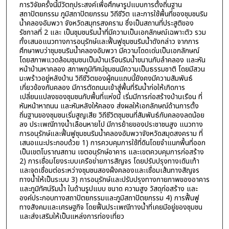
การวิจัยครั้งนี้มีวัตถุประสงค์เพื่อศึกษารูปแบบการตั้งถิ่นฐาน
สถาปัตยกรรม ภูมิสถาปัตยกรรม วิถีชีวิต และการใช้พื้นที่ของชุมชนริม
น้ำคลองอัมพวา จังหวัดสมุทรสงคราม ซึ่งเป็นสถานที่ประสูติของ
รัชกาลที่ 2 และ เป็นชุมชนริมน้ำที่มีความเป็นเอกลักษณ์เฉพาะตัว รวม
ทั้งเสนอแนวทางการอนุรักษ์และฟื้นฟูชุมชนริมน้ำดังกล่าว จากการ
ศึกษาพบว่าชุมชนริมน้ำคลองอัมพวา มีความโดดเด่นเป็นเอกลักษณ์
โดยสภาพแวดล้อมชุมชนเป็นบ้านเรือนริมน้ำขนานกับลำคลอง และหัน
หน้าบ้านหาคลอง สภาพภูมิทัศน์ชุมชนมีความเป็นธรรมชาติ โดยมีสวน
มะพร้าวอยู่หลังบ้าน วิถีชีวิตของผู้คนแถบนี้ยังคงมีความสัมพันธ์
เกี่ยวข้องกับคลอง มีการตัดถนนเข้าสู่พื้นที่ริมน้ำก่อให้เกิดการ
เปลี่ยนแปลงของชุมชนกับพื้นที่แห่งนี้ เริ่มมีการก่อสร้างบ้านเรือน ที่
หันหน้าหาถนน และหันหลังให้คลอง ส่งผลให้เอกลักษณ์ด้านการตั้ง
ถิ่นฐานของชุมชนเริ่มสูญเสีย วิถีชีวิตชุมชนที่สัมพันธ์กับคลองลดน้อย
ลง ประเพณีทางน้ำเลือนหายไป มีการย้ายของประชาชนสูง แนวทาง
การอนุรักษ์และฟื้นฟูชุมชนริมน้ำคลองอัมพวาจังหวัดสมุดสงคราม ที่
เสนอแนะประกอบด้วย 1) การควบคุมการใช้ที่ดินโดยจำแนกพื้นที่ออก
เป็นเขตโบราณสถาน เขตอนุรักษ์อาคาร และเขตควบคุมการก่อสร้าง
2) การเชื่อมโยงระบบเครือข่ายการสัญจร โดยปรับปรุงทางเดินเท้า
และจุดเชื่อมต่อระหว่างชุมชนสองฝั่งคลองและเชื่อมเส้นทางสัญจร
ทางน้ำให้เป็นระบบ 3) การอนุรักษ์และปรับปรุงทางกายภาพของอาคาร
และภูมิทัศน์ริมน้ำ ในด้านรูปแบบ ขนาด ความสูง วัสดุก่อสร้าง และ
องค์ประกอบทางสถาปัตยกรรมและภูมิสถาปัตยกรรม 4) การฟื้นฟู
ทางสังคมและเศรษฐกิจ โดยฟื้นประเพณีทางน้ำที่เคยมีอยู่ของชุมชน
และส่งเสริมให้เป็นแหล่งการท่องเที่ยว