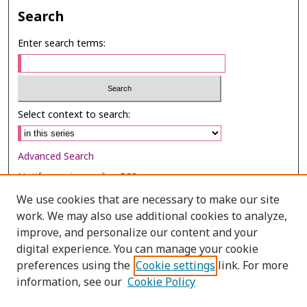
Search
Enter search terms:
Select context to search:
Advanced Search
Notify me via email or
RSS
We use cookies that are necessary to make our site
Browse
work. We may also use additional cookies to analyze,
Collections
improve, and personalize our content and your
digital experience. You can manage your cookie
Disciplines
preferences using the
Cookie settings
link. For more
Authors
information, see our
Cookie Policy
Author Corner