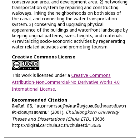
conservation area, and development area. 2) networking
transportation system by repairing and constructing
walkways, linking the neighborhoods on both sides of
the canal, and connecting the water transportation
system. 3) conserving and upgrading physical
appearance of the buildings and waterfront landscape by
keeping original patterns, sizes, heights, and materials.
4) revitalizing socio-economic activities by regenerating
water related activities and promoting tourism.
Creative Commons License
This work is licensed under a
Creative Commons
Attribution-NonCommercial-No Derivative Works 4.0
International License
.
Recommended Citation
ลิศนันท์, นิธิ, "แนวทางการอนุรักษ์และฟื้นฟูชุมชนริมน้ำคลองอัมพวา
จังหวัดสมุทรสงคราม" (2001).
Chulalongkorn University
Theses and Dissertations (Chula ETD)
. 13636.
https://digital.car.chula.ac.th/chulaetd/13636