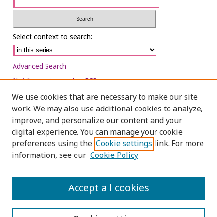
Select context to search:
Advanced Search
Notify me via email or
RSS
We use cookies that are necessary to make our site
Browse
work. We may also use additional cookies to analyze,
improve, and personalize our content and your
Collections
digital experience. You can manage your cookie
Disciplines
preferences using the
Cookie settings
link. For more
Authors
information, see our
Cookie Policy
Author Corner
Accept all cookies
Author FAQ