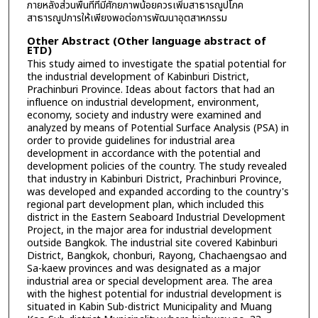
ภายหลังส่วนพื้นที่ที่มีศักยภาพน้อยควรเพิ่มสาธารณูปโภค
สาธารณูปการให้เพียงพอต่อการพัฒนาอุตสาหกรรม
Other Abstract (Other language abstract of
ETD)
This study aimed to investigate the spatial potential for
the industrial development of Kabinburi District,
Prachinburi Province. Ideas about factors that had an
influence on industrial development, environment,
economy, society and industry were examined and
analyzed by means of Potential Surface Analysis (PSA) in
order to provide guidelines for industrial area
development in accordance with the potential and
development policies of the country. The study revealed
that industry in Kabinburi District, Prachinburi Province,
was developed and expanded according to the country's
regional part development plan, which included this
district in the Eastern Seaboard Industrial Development
Project, in the major area for industrial development
outside Bangkok. The industrial site covered Kabinburi
District, Bangkok, chonburi, Rayong, Chachaengsao and
Sa-kaew provinces and was designated as a major
industrial area or special development area. The area
with the highest potential for industrial development is
situated in Kabin Sub-district Municipality and Muang