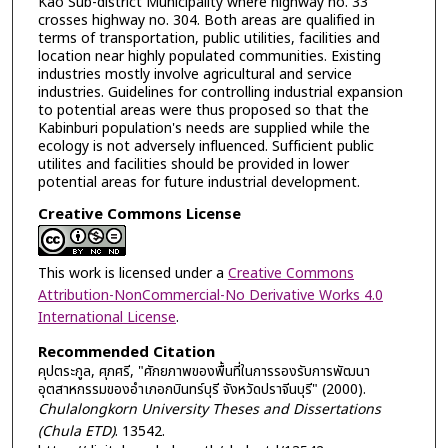
Kao Sub-district Municipality where highway no. 33
crosses highway no. 304. Both areas are qualified in
terms of transportation, public utilities, facilities and
location near highly populated communities. Existing
industries mostly involve agricultural and service
industries. Guidelines for controlling industrial expansion
to potential areas were thus proposed so that the
Kabinburi population's needs are supplied while the
ecology is not adversely influenced. Sufficient public
utilites and facilities should be provided in lower
potential areas for future industrial development.
Creative Commons License
This work is licensed under a
Creative Commons
Attribution-NonCommercial-No Derivative Works 4.0
International License
.
Recommended Citation
คุปตระกูล, ศุภศรี, "ศักยภาพของพื้นที่ในการรองรับการพัฒนา
อุตสาหกรรมของอำเภอกบินทร์บุรี จังหวัดปราจีนบุรี" (2000).
Chulalongkorn University Theses and Dissertations
(Chula ETD)
. 13542.