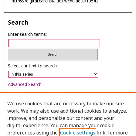
https://digital.car.chula.ac.th/chulaetd/13542
Search
Enter search terms:
Select context to search:
Advanced Search
Notify me via email or
RSS
We use cookies that are necessary to make our site
Browse
work. We may also use additional cookies to analyze,
Collections
improve, and personalize our content and your
digital experience. You can manage your cookie
Disciplines
preferences using the
Cookie settings
link. For more
Authors