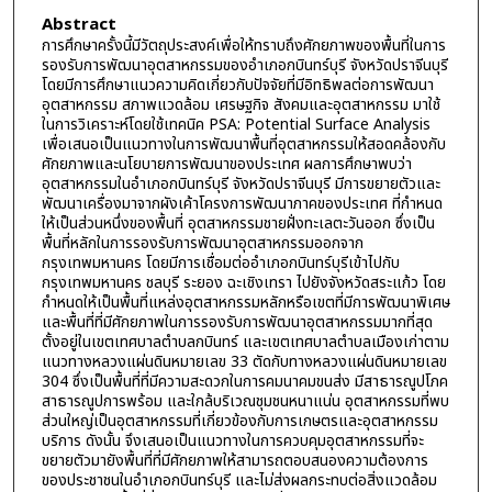
Abstract
การศึกษาครั้งนี้มีวัตถุประสงค์เพื่อให้ทราบถึงศักยภาพของพื้นที่ในการ
รองรับการพัฒนาอุตสาหกรรมของอำเภอกบินทร์บุรี จังหวัดปราจีนบุรี
โดยมีการศึกษาแนวความคิดเกี่ยวกับปัจจัยที่มีอิทธิพลต่อการพัฒนา
อุตสาหกรรม สภาพแวดล้อม เศรษฐกิจ สังคมและอุตสาหกรรม มาใช้
ในการวิเคราะห์โดยใช้เทคนิค PSA: Potential Surface Analysis
เพื่อเสนอเป็นแนวทางในการพัฒนาพื้นที่อุตสาหกรรมให้สอดคล้องกับ
ศักยภาพและนโยบายการพัฒนาของประเทศ ผลการศึกษาพบว่า
อุตสาหกรรมในอำเภอกบินทร์บุรี จังหวัดปราจีนบุรี มีการขยายตัวและ
พัฒนาเครื่องมาจากผังเค้าโครงการพัฒนาภาคของประเทศ ที่กำหนด
ให้เป็นส่วนหนึ่งของพื้นที่ อุตสาหกรรมชายฝั่งทะเลตะวันออก ซึ่งเป็น
พื้นที่หลักในการรองรับการพัฒนาอุตสาหกรรมออกจาก
กรุงเทพมหานคร โดยมีการเชื่อมต่ออำเภอกบินทร์บุรีเข้าไปกับ
กรุงเทพมหานคร ชลบุรี ระยอง ฉะเชิงเทรา ไปยังจังหวัดสระแก้ว โดย
กำหนดให้เป็นพื้นที่แหล่งอุตสาหกรรมหลักหรือเขตที่มีการพัฒนาพิเศษ
และพื้นที่ที่มีศักยภาพในการรองรับการพัฒนาอุตสาหกรรมมากที่สุด
ตั้งอยู่ในเขตเทศบาลตำบลกบินทร์ และเขตเทศบาลตำบลเมืองเก่าตาม
แนวทางหลวงแผ่นดินหมายเลข 33 ตัดกับทางหลวงแผ่นดินหมายเลข
304 ซึ่งเป็นพื้นที่ที่มีความสะดวกในการคมนาคมขนส่ง มีสาธารณูปโภค
สาธารณูปการพร้อม และใกล้บริเวณชุมชนหนาแน่น อุตสาหกรรมที่พบ
ส่วนใหญ่เป็นอุตสาหกรรมที่เกี่ยวข้องกับการเกษตรและอุตสาหกรรม
บริการ ดังนั้น จึงเสนอเป็นแนวทางในการควบคุมอุตสาหกรรมที่จะ
ขยายตัวมายังพื้นที่ที่มีศักยภาพให้สามารถตอบสนองความต้องการ
ของประชาชนในอำเภอกบินทร์บุรี และไม่ส่งผลกระทบต่อสิ่งแวดล้อม