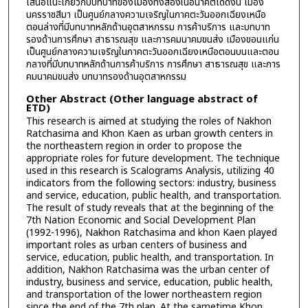
เสนอแนะเกี่ยวกับบทบาทของเมืองทั้งสองในอนาคตได้ดังนี้ เมือง
นครราชสีมา เป็นศูนย์กลางความเจริญในภาคตะวันออกเฉียงเหนือ
ตอนล่างที่มีบทบาทหลักด้านอุตสาหกรรม การค้าบริการ และบทบาท
รองด้านการศึกษา สาธารณสุข และการคมนาคมขนส่ง เมืองขอนแก่น
เป็นศูนย์กลางความเจริญในภาคตะวันออกเฉียงเหนือตอนบนและตอน
กลางที่มีบทบาทหลักด้านการค้าบริการ การศึกษา สาธารณสุข และการ
คมนาคมขนส่ง บทบาทรองด้านอุตสาหกรรม
Other Abstract (Other language abstract of
ETD)
This research is aimed at studying the roles of Nakhon
Ratchasima and Khon Kaen as urban growth centers in
the northeastern region in order to propose the
appropriate roles for future development. The technique
used in this research is Scalograms Analysis, utilizing 40
indicators from the following sectors: industry, business
and service, education, public health, and transportation.
The result of study reveals that at the beginning of the
7th Nation Economic and Social Development Plan
(1992-1996), Nakhon Ratchasima and khon Kaen played
important roles as urban centers of business and
service, education, public health, and transportation. In
addition, Nakhon Ratchasima was the urban center of
industry, business and service, education, public health,
and transportation of the lower northeastern region
since the end of the 7th plan. At the sametime Khon