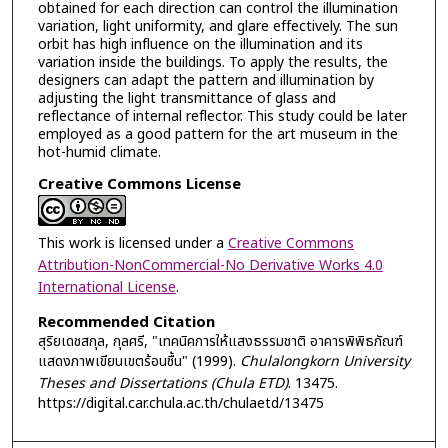
obtained for each direction can control the illumination
variation, light uniformity, and glare effectively. The sun
orbit has high influence on the illumination and its
variation inside the buildings. To apply the results, the
designers can adapt the pattern and illumination by
adjusting the light transmittance of glass and
reflectance of internal reflector. This study could be later
employed as a good pattern for the art museum in the
hot-humid climate.
Creative Commons License
This work is licensed under a
Creative Commons
Attribution-NonCommercial-No Derivative Works 4.0
International License
.
Recommended Citation
สุริยเดชสกุล, กุลศรี, "เทคนิคการให้แสงธรรมชาติ อาคารพิพิธภัณฑ์
แสดงภาพเขียนเขตร้อนชื้น" (1999).
Chulalongkorn University
Theses and Dissertations (Chula ETD)
. 13475.
https://digital.car.chula.ac.th/chulaetd/13475