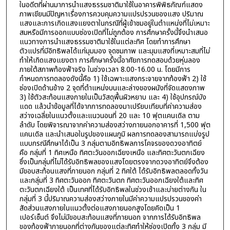
ในอดีตที่ผ่านมาการนำแสงธรรมชาติมาใช้ในอาคารพิพิธภัณฑ์แสดง
ภาพเขียนมีปัญหาเรื่องการควบคุมความแปรปรวนของแสง ปริมาณ
แสงและการเกิดแสงแยงตาในกรณีที่ผู้เข้าชมอยู่ในตำแหน่งที่ไม่เหมาะ
สมหรือมีการออกแบบช่องเปิดที่ไม่ถูกต้อง การศึกษาครั้งนี้จึงนำเสนอ
แนวทางการนำแสงธรรมชาติมาใช้ในแต่ละทิศ โดยทำการศึกษา
ตัวแปรที่มีอิทธิพลได้แก่มุมมอง จุดชมภาพ และมุมแสงที่เหมาะสมที่ไม่
ทำให้เกิดแสงแยงตา การศึกษาครั้งนี้อาศัยการทดสอบด้วยหุ่นลอง
ภายใต้สภาพท้องฟ้าจริง ในช่วงเวลา 8.00-16.00 น. โดยมีการ
กำหนดการทดลองดังนี้คือ 1) ใช้เฉพาะแสงกระจายจากท้องฟ้า 2) ใช้
ช่องเปิดด้านข้าง 2 จุดที่ตำแหน่งบนและล่างของผนังที่จัดแสดงภาพ
3) ใช้ตัวสะท้อนแสงภายในเป็นวัสดุพื้นผิวหยาบ และ 4) ใช้อุปกรณ์บัง
แดด แล้วนำข้อมูลที่ได้จากการทดลองมาเปรียบเทียบที่ค่าความส่อง
สว่างเฉลี่ยในแนวตั้งและแนวนอนที่ 20 และ 10 ฟุตแคนเดิล ตาม
ลำดับ โดยพิจารณาจากค่าความส่องสว่างภายนอกอาคารที่ 1,500 ฟุต
แคนเดิล และนำเสนอในรูปของแผนภูมิ ผลการทดลองสามารถแบ่งรูป
แบบกรณีศึกษาได้เป็น 3 กลุ่มตามอิทธิพลการโคจรของดวงอาทิตย์
คือ กลุ่มที่ 1 ทิศเหนือ ทิศตะวันออกเฉียงเหนือ และทิศตะวันตกเฉียง
ซึ่งเป็นกลุ่มที่ไม่ได้รับอิทธิพลของแสงโดยตรงจากดวงอาทิตย์จึงต้อง
มีขอบสะท้อนแสงที่ภายนอก กลุ่มที่ 2 ทิศใต้ ได้รับอิทธิพลตลอดทั้งวัน
และกลุ่มที่ 3 ทิศตะวันออก ทิศตะวันตก ทิศตะวันออกเฉียงใต้และทิศ
ตะวันตกเฉียงใต้ เป็นเทศที่ได้รับอิทธิพลในช่วงเช้าและบ่ายต่างกัน ใน
กลุ่มที่ 3 นี้ปริมาณความส่องสว่างภายในมีค่าความแปรปรวนของค่า
สัดส่วนแสงภายในแนวตั้งต่อแสงภายนอกสูงโดยคิดเป็น 1
เปอร์เซ็นต์ จึงไม่มีขอบสะท้อนแสงที่ภายนอก จากการได้รับอิทธิพล
ของท้องฟ้าภายนอกที่ต่างกันของแต่ละทิศทำให้ช่องเปิดทั้ง 3 กลุ่ม มี