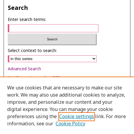
Search
Enter search terms:
Select context to search:
Advanced Search
Notify me via email or
RSS
We use cookies that are necessary to make our site
Browse
work. We may also use additional cookies to analyze,
Collections
improve, and personalize our content and your
digital experience. You can manage your cookie
Disciplines
preferences using the
Cookie settings
link. For more
Authors
information, see our
Cookie Policy
Author Corner