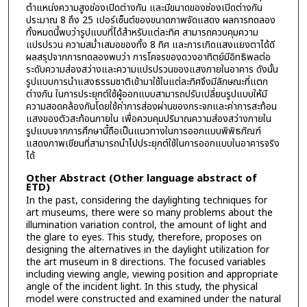
ตำแหน่งความสูงช่องเปิดต่างกัน และมีขนาดของช่องเปิดต่างกัน
ประมาณ 8 ถึง 25 เปอร์เซ็นต์ของขนาดภาพจัดแสดง ผลการทดลอง
ทั้งหมดนี้พบว่ารูปแบบที่ได้สำหรับแต่ละทิศ สามารถควบคุมความ
แปรปรวน ความสม่ำเสมอของทั้ง 8 ทิศ และการเกิดแสงแยงตาได้ดี
ผลสรุปจากการทดลองพบว่า การโคจรของดวงอาทิตย์มีอิทธิพลต่อ
ระดับความส่องสว่างและความแปรปรวนของแสงภายในอาคาร ดังนั้น
รูปแบบการนำแสงธรรมชาติเข้ามาใช้ในแต่ละทิศจึงมีลักษณะที่แตก
ต่างกัน ในการประยุกต์ใช้ผู้ออกแบบสามารถปรับเปลี่ยนรูปแบบให้มี
ความสอดคล้องกันโดยใช้ค่าการส่องผ่านของกระจกและค่าการสะท้อน
แสงของตัวสะท้อนภายใน เพื่อควบคุมปริมาณความส่องสว่างภายใน
รูปแบบจากการศึกษานี้ถือเป็นแนวทางในการออกแบบพิพิธภัณฑ์
แสดงภาพเขียนที่สามารถนำไปประยุกต์ใช้ในการออกแบบในอาคารจริง
ได้
Other Abstract (Other language abstract of
ETD)
In the past, considering the daylighting techniques for
art museums, there were so many problems about the
illumination variation control, the amount of light and
the glare to eyes. This study, therefore, proposes on
designing the alternatives in the daylight utilization for
the art museum in 8 directions. The focused variables
including viewing angle, viewing position and appropriate
angle of the incident light. In this study, the physical
model were constructed and examined under the natural