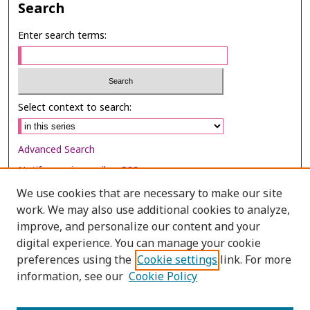
Search
Enter search terms:
Select context to search:
Advanced Search
Notify me via email or
RSS
We use cookies that are necessary to make our site
Browse
work. We may also use additional cookies to analyze,
Collections
improve, and personalize our content and your
digital experience. You can manage your cookie
Disciplines
preferences using the
Cookie settings
link. For more
Authors
information, see our
Cookie Policy
Author Corner