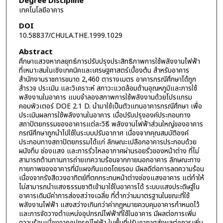
Degree Discipline
เทคโนโลยีอาคาร
DOI
10.58837/CHULA.THE.1999.1029
Abstract
ศึกษาแสวงหากลยุทธ์การปรับปรุงประสิทธิภาพการใช้พลังงานไฟฟ้า
ที่เหมาะสมในเชิงเทคนิคและเศรษฐศาสตร์เบื้องต้น สำหรับอาคาร
สำนักงานราชการขนาด 2,460 ตารางเมตร อาคารกรณีศึกษาได้ถูก
สำรวจ ประเมิน และวิเคราะห์ สภาวะแวดล้อมด้านอุณหภูมิและการใช้
พลังงานในอาคาร แบบจำลองสภาพการใช้พลังงานด้วยโปรแกรม
คอมพิวเตอร์ DOE 2.1 D. นำมาใช้เป็นตัวแทนอาคารกรณีศึกษา เพื่อ
ประเมินผลการใช้พลังงานในอาคาร เมื่อปรับปรุงองค์ประกอบทาง
สถาปัตยกรรมของอาคารแต่ละวิธี พลังงานไฟฟ้าส่วนใหญ่ของอาคาร
กรณีศึกษาถูกนำไปใช้ในระบบปรับอากาศ เนื่องจากคุณสมบัติองค์
ประกอบทางสถาปัตยกรรมได้แก่ ลักษณะเปลือกอาคารประกอบด้วย
ผนังทึบ ช่องแสง และการรั่วไหลอากาศผ่านรอยรั่วของหน้าต่าง ที่ไม่
สามารถต้านทานการถ่ายเทความร้อนจากภายนอกอาคาร ลักษณะทาง
กายภาพของอาคารที่มีแผงกันแดดโดยรอบ มีผลดีต่อการลดความร้อน
เนื่องจากรังสีดวงอาทิตย์ที่ตกกระทบหน้าต่างช่องแสงอาคาร แต่ทำให้
ไม่สามารถนำแสงธรรมชาติเข้ามาใช้ในอาคารได้ ระบบแสงประดิษฐ์ใน
อาคารเดิมมีค่าการส่องสว่างเฉลี่ย ที่ต่ำกว่ามมาตรฐานในขณะที่ใช้
พลังงานไฟฟ้า แสงสว่างเกินกว่าค่ากฎหมายควบคุมอาคารกำหนดไว้
และการจัดวางตำแหน่งอุปกรณ์ไฟฟ้าที่ใช้ในอาคาร มีผลต่อการเพิ่ม
ความร้อนเนื่องจากอุปกรณ์ไฟฟ้า ในพื้นที่ปรับอากาศส่งผลต่อการเพิ่ม