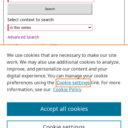
Select context to search:
Advanced Search
Notify me via email or
RSS
We use cookies that are necessary to make our site
Browse
work. We may also use additional cookies to analyze,
Collections
improve, and personalize our content and your
digital experience. You can manage your cookie
Disciplines
preferences using the
Cookie settings
link. For more
Authors
information, see our
Cookie Policy
Author Corner
Author FAQ
Accept all cookies
Cookie settings