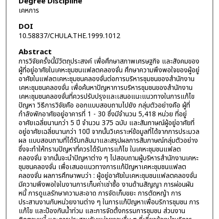
Degree Discipline
เคหการ
DOI
10.58837/CHULA.THE.1999.1012
Abstract
การวิจัยครั้งนี้มีวัตถุประสงค์ เพื่อศึกษาสภาพเศรษฐกิจ และสังคมของ
ผู้ที่อยู่อาศัยในเคหะชุมชนแฟลตคลองจั่น ศึกษาความพึงพอใจของผู้อยู่
อาศัยในแฟลตเคหะชุมชนคลองจั่นต่อการบริหารชุมชนของสำนักงาน
เคหะชุมชนคลองจั่น เพื่อค้นหาปัญหาการบริหารชุมชนของสำนักงาน
เคหะชุมชนคลองจั่นที่ควรปรับปรุงและเสนอแนะแนวทางในการแก้ไข
ปัญหา วิธีการวิจัยคือ ออกแบบสอบถามไปยัง กลุ่มตัวอย่างคือ ผู้ที่
กำลังพักอาศัยอยู่อาคารที่ 1 - 30 ซึ่งมีจำนวน 5,418 หน่วย ที่อยู่
อาศัยเฉลี่ยนานกว่า 5 ปี จำนวน 375 ฉบับ และสัมภาษณ์ผู้อยู่อาศัยที่
อยู่อาศัยเฉลี่ยนานกว่า 10ปี จากนั้นวิเคราะห์ข้อมูลที่ได้จากการประมวล
ผล แบบสอบถามที่ได้รับกลับมาและสรุปผลการสัมภาษณ์กลุ่มตัวอย่าง
ซึ่งจะทำให้ทราบปัญหาที่ควรได้รับการแก้ไข ในเคหะชุมชนแฟลต
คลองจั่น จากนั้นจะนำปัญหาต่าง ๆ ไปสอบถามผู้บริหารสำนักงานเคหะ
ชุมชนคลองจั่น เพื่อเสนอแนวทางการแก้ปัญหาเคหะชุมชนแฟลต
คลองจั่น ผลการศึกษาพบว่า : ผู้อยู่อาศัยในเคหะชุมชนแฟลตคลองจั่น
มีความพึงพอใจในงานการเก็บค่าเช่าซื้อ งานด้านสัญญา การผ่อนผัน
หนี้ การดูแลรักษาความสะอาด การจัดเก็บขยะ การตัดหญ้า การ
ประสานงานกับหน่วยงานต่าง ๆ ในการแก้ปัญหาเพื่อบริการชุมชน การ
แก้ไข และป้องกันน้ำท่วม และการจัดตั้งกรรมการชุมชน ส่วนงาน