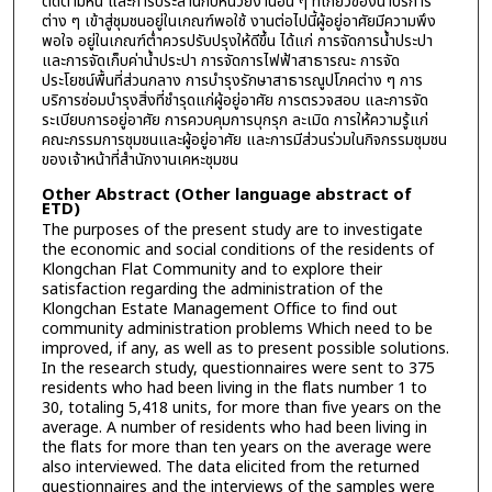
ติดตามหนี้ และการประสานกับหน่วยงานอื่น ๆ ที่เกี่ยวข้องนำบริการ
ต่าง ๆ เข้าสู่ชุมชนอยู่ในเกณฑ์พอใช้ งานต่อไปนี้ผู้อยู่อาศัยมีความพึง
พอใจ อยู่ในเกณฑ์ต่ำควรปรับปรุงให้ดีขึ้น ได้แก่ การจัดการน้ำประปา
และการจัดเก็บค่าน้ำประปา การจัดการไฟฟ้าสาธารณะ การจัด
ประโยชน์พื้นที่ส่วนกลาง การบำรุงรักษาสาธารณูปโภคต่าง ๆ การ
บริการซ่อมบำรุงสิ่งที่ชำรุดแก่ผู้อยู่อาศัย การตรวจสอบ และการจัด
ระเบียบการอยู่อาศัย การควบคุมการบุกรุก ละเมิด การให้ความรู้แก่
คณะกรรมการชุมชนและผู้อยู่อาศัย และการมีส่วนร่วมในกิจกรรมชุมชน
ของเจ้าหน้าที่สำนักงานเคหะชุมชน
Other Abstract (Other language abstract of
ETD)
The purposes of the present study are to investigate
the economic and social conditions of the residents of
Klongchan Flat Community and to explore their
satisfaction regarding the administration of the
Klongchan Estate Management Office to find out
community administration problems Which need to be
improved, if any, as well as to present possible solutions.
In the research study, questionnaires were sent to 375
residents who had been living in the flats number 1 to
30, totaling 5,418 units, for more than five years on the
average. A number of residents who had been living in
the flats for more than ten years on the average were
also interviewed. The data elicited from the returned
questionnaires and the interviews of the samples were