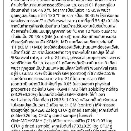
ทำแห้งที่เหมาะสมต่อการรอดชีวิตของ Lb. casei-01 ที่อุณหภูมิลม
ร้อนขาเข้าที่ 160-180 °C อัตราการป้อนในช่วง 15-35% พบว่า
อุณหภูมิลมร้อนขาเข้าที่ 180 °C อัตราการป้อน 30-35% ให้ค่าร้อยละ
ของอัตราการรอดชีวิต (%Survival rate) มากที่สุดที่ 55.42±0.14%
จากนั้นทำการศึกษาในส่วนที่สาม โดยมีการปรับความเข้มข้นน้ำนมแพะ
ด้วยการทำเข้มข้นแบบสุญญากาศที่ 60 °C จาก 12 °Brix จนมีความ
เข้มข้นเป็น 20 °Brix (GM (control)) และเปรียบเทียบกับการผสม
ตัวห่อหุ้มที่ทดสอบ คือ KGMH, MD และทั้งสองแซ็คคาไรด์ผสมที่
1:1 (KGMH+MD) โดยใช้สัดส่วนของแข็งในน้ำนมแพะต่อของแข็งใน
แซ็คคาไรด์ที่ 2:1 จากนั้นตรวจค่าต่างๆ จากผงไมโครแคปซูล ได้แก่
%Survival rate, in vitro GI test, physical properties และการ
รอดชีวิตของเชื้อ Lb. casei-01 หลังการเก็บรักษาเป็นเวลา 3 เดือน
พบว่า ทุกสูตรที่เป็นน้ำนมแพะผสมแซ็คคาไรด์ให้ค่า %Survival rate
อยู่ที่ ประมาณ 75% ซึ่งน้อยกว่า GM (control) ที่ 87.32±2.55%
และให้ค่าจากการทดสอบ in vitro GI ที่ไม่แตกต่างจาก GM
(control) อย่างมีนัยสำคัญที่ p≥ 0.05 ในส่วนของค่า physical
properties ตัวห่อหุ้ม GM+KGMH+MD ให้ค่า solubility ที่ดีที่สุด
(83.29±3.30%) ในขณะที่ตัวห่อหุ้ม GM+KGMH ให้ค่าเวลา
wettability ที่น้อยที่สุด (128.33±1.00 s) หลังจากนั้นเก็บรักษาผง
ไมโครเคปซูลเป็นเวลา 3 เดือน พบว่า GM (control) ให้ค่าการรอด
ชีวิตสูงที่สุด (8.42±0.22 log CFU/ g dried sample) จากเริ่มต้นที่
(8.66±0.26 log CFU/ g dried sample) ในขณะที่
GM+MD+KGMH (1:1) ให้อัตราการรอดชีวิต (7.18±0.03 log
CFU/ g dried sample) จากเริ่มต้นที่ (7.33±0.29 log CFU/ g