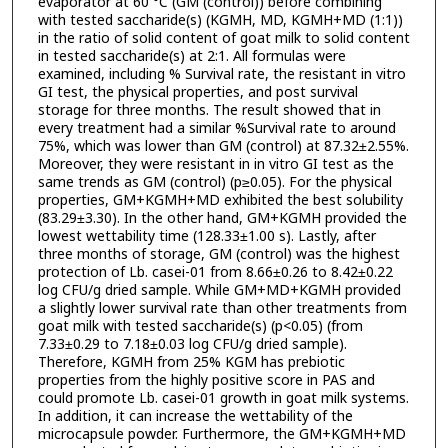
evaporator at 60 °C (GM (control)) before combining
with tested saccharide(s) (KGMH, MD, KGMH+MD (1:1))
in the ratio of solid content of goat milk to solid content
in tested saccharide(s) at 2:1. All formulas were
examined, including % Survival rate, the resistant in vitro
GI test, the physical properties, and post survival
storage for three months. The result showed that in
every treatment had a similar %Survival rate to around
75%, which was lower than GM (control) at 87.32±2.55%.
Moreover, they were resistant in in vitro GI test as the
same trends as GM (control) (p≥0.05). For the physical
properties, GM+KGMH+MD exhibited the best solubility
(83.29±3.30). In the other hand, GM+KGMH provided the
lowest wettability time (128.33±1.00 s). Lastly, after
three months of storage, GM (control) was the highest
protection of Lb. casei-01 from 8.66±0.26 to 8.42±0.22
log CFU/g dried sample. While GM+MD+KGMH provided
a slightly lower survival rate than other treatments from
goat milk with tested saccharide(s) (p<0.05) (from
7.33±0.29 to 7.18±0.03 log CFU/g dried sample).
Therefore, KGMH from 25% KGM has prebiotic
properties from the highly positive score in PAS and
could promote Lb. casei-01 growth in goat milk systems.
In addition, it can increase the wettability of the
microcapsule powder. Furthermore, the GM+KGMH+MD