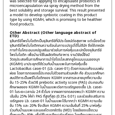
was selected for applying to encapsulate probiotics in
microencapsulation via spray drying method from the
best solubility and storage survival. This result presented
a model to develop synbiotic coating in this product
type by using KGMH, which is promising to be healthier
food products.
Other Abstract (Other language abstract of
ETD)
จุลินทรีย์โพรไบโอติกเป็นจุลินทรีย์ที่มีประโยชน์ต่อสุขภาพ แต่เนื่องด้วย
จุลินทรีย์โพรไบโอติกทนความร้อนในการแปรรูปได้ไม่ดีนัก จึงใช้เทคนิค
การทำไมโครเอนแคปซูเลชันมาช่วยในการห่อหุ้มและปกป้องจุลินทรีย์
โพรไบโอติก เพื่อนำมาใช้ในผลิตภัณฑ์อาหาร งานวิจัยนี้จึงมี
วัตถุประสงค์ในการศึกษาการนำไฮโดรไลเสทกลูโคแมนแนนของบุก
(KGMH) มาประยุกต์ใช้ร่วมกับน้ำนมแพะในการห่อหุ้มเชื้อ
Lactobacillus casei-01 (Lb. casei-01) ด้วยการอบแห้งแบบพ่น
ฝอย โดยการทดลองนี้ประกอบไปด้วยสามส่วนหลัก คือ ส่วนแรกศึกษา
สมบัติการเป็นพรีไบโอติกของ KGMH จากสารละลายบุกที่ความเข้ม
ข้น 15-25% ด้วยวิธี prebiotic activity score (PAS) ประกอบกับ
ศึกษาผลของ KGMH ในน้ำนมแพะต่อการเจริญของเชื้อ Lb. casei-
01 ในระยะเวลาบ่ม 24 ชั่วโมง จากผลการทดลองพบว่า KGMH ความ
เข้มข้น 25% ให้ค่า PAS ที่สูงที่สุด (0.35± 0.01) และช่วยส่งเสริมการ
เจริญของ Lb. casei-01 ในน้ำนมแพะได้มากกว่า KGMH ความเข้ม
ข้น 15% และ 20% จึงเลือก KGMH ความเข้มข้นที่ 25% มาห่อหุ้ม
ร่วมกับน้ำนมแพะและมอลโตเดกซ์ตริน (MD) โดยมีของแข็งรวม
ทั้งหมดเป็น 40% เพื่อใช้ในการศึกษาส่วนที่สอง โดยศึกษาสภาวะการ