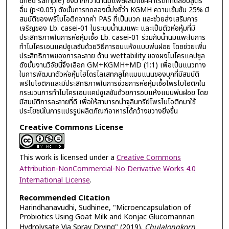
dried sample) ซึ่งมากกว่าน้ำนมแพะผสมแซ็คคาไรด์ที่ทดสอบสูตร
อื่น (p<0.05) ดังนั้นการทดลองนี้บ่งชี้ว่า KGMH ความเข้มข้น 25% มี
สมบัติของพรีไบโอติกจากค่า PAS ที่เป็นบวก และช่วยส่งเสริมการ
เจริญของ Lb. casei-01 ในระบบน้ำนมแพะ และเป็นตัวห่อหุ้มที่มี
ประสิทธิภาพในการห่อหุ้มเชื้อ Lb. casei-01 ร่วมกับน้ำนมแพะในการ
ทำไมโครเอนแคปซูเลชันด้วยวิธีการอบแห้งแบบพ่นฝอย โดยช่วยเพิ่ม
ประสิทธิภาพของการละลาย ด้าน wettability ของผงไมโครแคปซูล
ดังนั้นงานวิจัยนี้จึงเลือก GM+KGMH+MD (1:1) เพื่อเป็นแนวทาง
ในการพัฒนาตัวห่อหุ้มไฮโดรไลเสทกลูโคแมนแนนของบุกที่มีสมบัติ
พรีไบโอติกและมีประสิทธิภาพในการช่วยการห่อหุ้มเชื้อโพรไบโอติกใน
กระบวนการทำไมโครเอนแคปซูเลชันด้วยการอบแห้งแบบพ่นฝอย โดย
มีสมบัติการละลายที่ดี เพื่อให้สามารถนำจุลินทรีย์โพรไบโอติกมาใช้
ประโยชน์ในการแปรรูปผลิตภัณฑ์อาหารได้กว้างขวางยิ่งขึ้น
Creative Commons License
This work is licensed under a
Creative Commons
Attribution-NonCommercial-No Derivative Works 4.0
International License
.
Recommended Citation
Harindhanavudhi, Sudhinee, "Microencapsulation of
Probiotics Using Goat Milk and Konjac Glucomannan
Hydrolysate Via Spray Drying" (2019).
Chulalongkorn