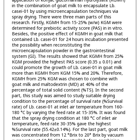
application of konjac glucomannan hydrolysate (KGMH)
in the combination of goat milk to encapsulate Lb.
casei-01 by using microencapsulation techniques via
spray drying. There were three main parts of this
research. Firstly, KGMH from 15-25% (w/w) KGM were
determined for prebiotic activity score (PAS) in in vitro.
Besides, the positive effect of KGMH in goat milk that
contained Lb. casei-01 for 24 hours incubation presented
the possibility when reconstituting the
microencapsulation powder in the gastrointestinal
system (GI). The results showed that KGMH from 25%
KGM provided the highest PAS score (0.35 ± 0.01) and
could promote the growth of Lb. casei-01 in goat milk
more than KGMH from KGM 15% and 20%. Therefore,
KGMH from 25% KGM was chosen to combine with
goat milk and maltodextrin (MD) at 40% of the
percentage of total solid content (%TS). In the second
part, this study was aimed to study suitable drying
condition to the percentage of survival rate (%Survival
rate) of Lb. casei-01 at inlet air temperature from 160-
180 °C by varying the feed rate at 15-35%. It was found
that the spray drying condition at 180 °C of inlet air
temperature, feed rate 30-35% gave the highest
%Survival rate (55.42±0.14%). For the last part, goat milk
was concentrated from 12 °Brix to 20° Brix by vacuum