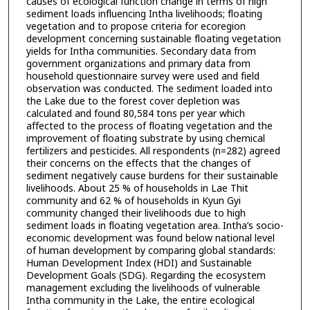
causes of ecological function change in terms of high
sediment loads influencing Intha livelihoods; floating
vegetation and to propose criteria for ecoregion
development concerning sustainable floating vegetation
yields for Intha communities. Secondary data from
government organizations and primary data from
household questionnaire survey were used and field
observation was conducted. The sediment loaded into
the Lake due to the forest cover depletion was
calculated and found 80,584 tons per year which
affected to the process of floating vegetation and the
improvement of floating substrate by using chemical
fertilizers and pesticides. All respondents (n=282) agreed
their concerns on the effects that the changes of
sediment negatively cause burdens for their sustainable
livelihoods. About 25 % of households in Lae Thit
community and 62 % of households in Kyun Gyi
community changed their livelihoods due to high
sediment loads in floating vegetation area. Intha’s socio-
economic development was found below national level
of human development by comparing global standards:
Human Development Index (HDI) and Sustainable
Development Goals (SDG). Regarding the ecosystem
management excluding the livelihoods of vulnerable
Intha community in the Lake, the entire ecological