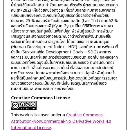
น้ำโดยใช้ปุ๋ยเคมีและยากำจัดแมลงและศัตรูพืช ผู้ตอบแบบสอบถามทุก
คน (n=282) เห็นด้วยกับข้อกังวล เกี่ยวกับผลกระทบทางลบจากการ
เปลี่ยนแปลงของดินตะกอนที่เป็นอุปสรรคต่อวิถีชีวิตอย่างยั่งยืน
ประมาณ 25 % ของครัวเรือนในชุมชน แลติท (Lae Thit) และ 62 %
ของครัวเรือนในชุมชนจุงจี (Kyun Gyi) เปลี่ยนวิถีชีวิตของพวกเขา
เนื่องจากตะกอนดินที่สูงขึ้นในพื้นที่ปลูก พืชพันธุ์ลอยน้ำ การพัฒนา
เศรษฐกิจและสังคมของชาวอินตะพบว่าต่ำกว่าการพัฒนามนุษย์ใน
ระดับชาติโดยเทียบกับมาตรฐานโลก ได้แก่ ดัชนีการพัฒนามนุษย์
(Human Development Index - HDI) และเป้าหมายการพัฒนาที่
ยั่งยืน (Sustainable Development Goals – SDG) จากการ
จัดการระบบนิเวศที่แยกเอาวิถีชีวิตของชุมชนอินตะออกไป ผลผลิตจาก
ระบบนิเวศทั้งหมดมุ่งเน้นไปที่การเปลี่ยนแปลงของ ตะกอนดินที่กัดเ
ซาะมาจากป่ าเสื่อมโทรมจากอ่างเก็บน้ำที่ส่งผลกระทบต่ออัตลักษณ์
ทางวัฒนธรรม โดยเฉพาะอย่างยิ่งกระบวนการ ปลูกพืชพันธุ์ลอยน้ำ
ผลที่ได้เป็นหลักฐานสนับสนุนการปรับปรุงเขตภูมินิเวศโดยการรวมเอา
วิถีชีวิตของชาวอินตะเป็นเกณฑ์หนึ่งใน เขตภูมินิเวศทางน้ำของ
ทะเลสาบอินเลเพื่อการจัดการอย่างยั่งยืน
Creative Commons License
This work is licensed under a
Creative Commons
Attribution-NonCommercial-No Derivative Works 4.0
International License
.