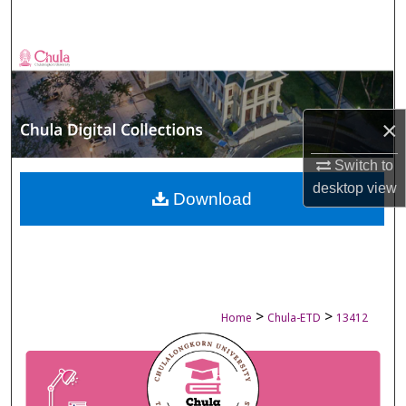
Search
Browse Collections
My Account
×
About
Switch to
desktop
view
Digital Commons Network™
Download
>
>
Home
Chula-ETD
13412