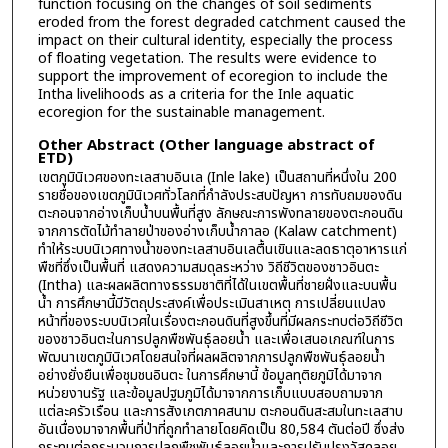
function focusing on the changes of soil sediments
eroded from the forest degraded catchment caused the
impact on their cultural identity, especially the process
of floating vegetation. The results were evidence to
support the improvement of ecoregion to include the
Intha livelihoods as a criteria for the Inle aquatic
ecoregion for the sustainable management.
Other Abstract (Other language abstract of
ETD)
เขตภูมินิเวศของทะเลสาบอินเล (Inle lake) เป็นสถานที่หนึ่งใน 200
รายชื่อของเขตภูมินิเวศทั่วโลกที่กำลังประสบปัญหา การทับถมของดิน
ตะกอนจากอ่างเก็บน้ำบนพื้นที่สูง ลักษณะการพังทลายของตะกอนดิน
จากการตัดไม้ทำลายป่าของอ่างเก็บน้ำกาลอ (Kalaw catchment)
ทำให้ระบบนิเวศทางน้ำของทะเลสาบอินเลตื้นเขินและลดธาตุอาหารแก่
พืชที่ซึ่งเป็นพื้นที่ แสดงความสมดุลระหว่าง วิถีชีวิตของชาวอินตะ
(Intha) และผลผลิตทางธรรมชาติที่ได้ในเขตพื้นที่ชายฝั่งและบนพื้น
น้ำ การศึกษานี้มีวัตถุประสงค์เพื่อประเมินสาเหตุ การเปลี่ยนแปลง
หน้าที่ของระบบนิเวศในเรื่องตะกอนดินที่สูงขึ้นที่มีผลกระทบต่อวิถีชีวิต
ของชาวอินตะในการปลูกพืชพันธุ์ลอยน้ำ และเพื่อเสนอเกณฑ์ในการ
พัฒนาเขตภูมินิเวศโดยสนใจที่ผลผลิตจากการปลูกพืชพันธุ์ลอยน้ำ
อย่างยั่งยืนเพื่อชุมชนอินตะ ในการศึกษานี้ ข้อมูลทุติยภูมิได้มาจาก
หน่วยงานรัฐ และข้อมูลปฐมภูมิได้มาจากการเก็บแบบสอบถามจาก
แต่ละครัวเรือน และการสังเกตภาคสนาม ตะกอนดินสะสมในทะเลสาบ
อันเนื่องมาจากพื้นที่ป่าที่ถูกทำลายโดยคิดเป็น 80,584 ตันต่อปี ซึ่งส่ง
กระทบต่อกระบวนการปลูกพืชพันธุ์ลอยน้ำและการปรับปรุงวัสดุลอย