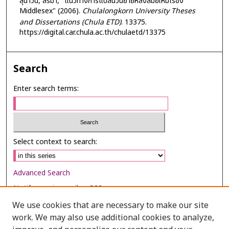
สุนาวิน, สิริมา, "แนวทางการแปลนวนิยายหลังสมัยใหม่เรื่อง
Middlesex" (2006).
Chulalongkorn University Theses
and Dissertations (Chula ETD)
. 13375.
https://digital.car.chula.ac.th/chulaetd/13375
Search
Enter search terms:
Select context to search:
Advanced Search
Notify me via email or
RSS
We use cookies that are necessary to make our site
Browse
work. We may also use additional cookies to analyze,