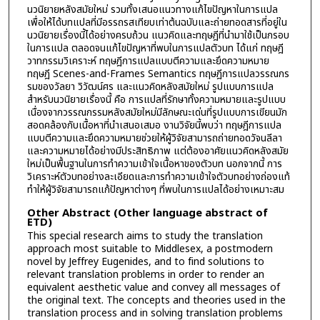
นวนิยายหลังสมัยใหม่ รวมทั้งเสนอแนวทางแก้ไขปัญหาในการแปล
เพื่อให้ได้บทแปลที่มีอรรถรสเทียบเท่าต้นฉบับและถ่ายทอดสารที่อยู่ใน
นวนิยายเรื่องนี้ได้อย่างครบถ้วน แนวคิดและทฤษฎีที่นำมาใช้เป็นกรอบ
ในการแปล ตลอดจนแก้ไขปัญหาที่พบในการแปลตัวบท ได้แก่ ทฤษฎี
วาทกรรมวิเคราะห์ ทฤษฎีการแปลแบบตีความและยึดความหมาย
ทฤษฎี Scenes-and-Frames Semantics ทฤษฎีการแปลวรรณกร
รมของวัลยา วิวัฒน์ศร และแนวคิดหลังสมัยใหม่ รูปแบบการแปล
สำหรับนวนิยายเรื่องนี้ คือ การแปลที่รักษาทั้งความหมายและรูปแบบ
เนื่องจากวรรณกรรมหลังสมัยใหม่มีลักษณะเด่นที่รูปแบบการเขียนมัก
สอดคล้องกับเนื้อหาที่นำเสนอเสมอ งานวิจัยนี้พบว่า ทฤษฎีการแปล
แบบตีความและยึดความหมายช่วยให้ผู้วิจัยสามารถถ่ายทอดวัจนลีลา
และความหมายได้อย่างมีประสิทธิภาพ แต่ต้องอาศัยแนวคิดหลังสมัย
ใหม่เป็นพื้นฐานในการทำความเข้าใจเนื้อหาของตัวบท นอกจากนี้ การ
วิเคราะห์ตัวบทอย่างละเอียดและการทำความเข้าใจตัวบทอย่างถ่องแท้
ทำให้ผู้วิจัยสามารถแก้ปัญหาต่างๆ ที่พบในการแปลได้อย่างเหมาะสม
Other Abstract (Other language abstract of
ETD)
This special research aims to study the translation
approach most suitable to Middlesex, a postmodern
novel by Jeffrey Eugenides, and to find solutions to
relevant translation problems in order to render an
equivalent aesthetic value and convey all messages of
the original text. The concepts and theories used in the
translation process and in solving translation problems