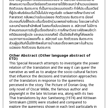
ลักษณะความเป็นเควียร์ของตัวละครชายได้ชัดเจนกว่าสำนวนแปลของ
กิตติวรรณ ซิมตระการ ที่เป็นการแปลแบบตรงตัว ทำให้ประเด็นเควียร์
ที่ผู้ประพันธ์ซ่อนเร้นไว้นั้นไม่ปรากฏเด่นชัด แต่ผลการศึกษาวิเคราะห์
Paratext กลับพบว่าฉบับแปลของ กิตติวรรณ ซิมตระการ มีองค์
ประกอบที่บ่งชี้ถึงประเด็นเรื่องรักร่วมเพศอย่างชัดเจน โดยเฉพาะคำนำ
และบทนำของสำนักพิมพ์ ในขณะที่ฉบับแปลของ อ. สนิทวงศ์ ไม่มีการ
กำหนดกรอบการรับรู้ในเรื่องดังกล่าว การศึกษาวิเคราะห์ยังพบอีกว่า
คตินิยมของผู้แปล และขนบวรรณศิลป์ เป็นปัจจัยสำคัญที่ส่งผลต่อ
แนวทางการแปลของทั้ง อ. สนิทวงศ์ และ กิตติวรรณ ซิมตระการ
ส่วนผู้อุปถัมภ์นั้นมีอิทธิพลในการนำเสนอเรื่องเพศเฉพาะในสำนวน
แปลของ กิตติวรรณ ซิมตระการ
Other Abstract (Other language abstract of
ETD)
This Special Research attempts to investigate the power
relation of the translation and the way it can queer the
narrative as well as to analyse the socio-cultural factors
that influence the decisions and translation approaches
of the translators in response to the queerness
perceived in the story. The Picture of Dorian Gray, the
only novel of Oscar Wilde, the famous author and
playwright in the late Victorian era, along with its two
Thai translations by Aor. Sanitwong (1974) and Kittiwan
Simtrakarn (2009) were studied and compared to
explore the queerness shown in each text particularly in