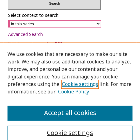
Select context to search:
Advanced Search
Notify me via email or
RSS
We use cookies that are necessary to make our site
Browse
work. We may also use additional cookies to analyze,
Collections
improve, and personalize our content and your
digital experience. You can manage your cookie
Disciplines
preferences using the
Cookie settings
link. For more
Authors
information, see our
Cookie Policy
Author Corner
Author FAQ
Accept all cookies
Cookie settings