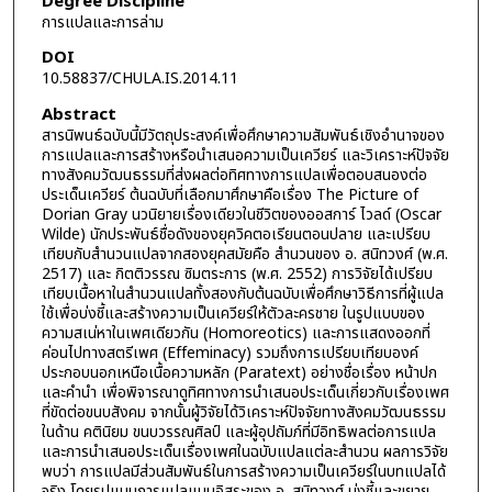
Degree Discipline
การแปลและการล่าม
DOI
10.58837/CHULA.IS.2014.11
Abstract
สารนิพนธ์ฉบับนี้มีวัตถุประสงค์เพื่อศึกษาความสัมพันธ์เชิงอำนาจของ
การแปลและการสร้างหรือนำเสนอความเป็นเควียร์ และวิเคราะห์ปัจจัย
ทางสังคมวัฒนธรรมที่ส่งผลต่อทิศทางการแปลเพื่อตอบสนองต่อ
ประเด็นเควียร์ ต้นฉบับที่เลือกมาศึกษาคือเรื่อง The Picture of
Dorian Gray นวนิยายเรื่องเดียวในชีวิตของออสการ์ ไวลด์ (Oscar
Wilde) นักประพันธ์ชื่อดังของยุควิคตอเรียนตอนปลาย และเปรียบ
เทียบกับสำนวนแปลจากสองยุคสมัยคือ สำนวนของ อ. สนิทวงศ์ (พ.ศ.
2517) และ กิตติวรรณ ซิมตระการ (พ.ศ. 2552) การวิจัยได้เปรียบ
เทียบเนื้อหาในสำนวนแปลทั้งสองกับต้นฉบับเพื่อศึกษาวิธีการที่ผู้แปล
ใช้เพื่อบ่งชี้และสร้างความเป็นเควียร์ให้ตัวละครชาย ในรูปแบบของ
ความสเน่หาในเพศเดียวกัน (Homoreotics) และการแสดงออกที่
ค่อนไปทางสตรีเพศ (Effeminacy) รวมถึงการเปรียบเทียบองค์
ประกอบนอกเหนือเนื้อความหลัก (Paratext) อย่างชื่อเรื่อง หน้าปก
และคำนำ เพื่อพิจารณาดูทิศทางการนำเสนอประเด็นเกี่ยวกับเรื่องเพศ
ที่ขัดต่อขนบสังคม จากนั้นผู้วิจัยได้วิเคราะห์ปัจจัยทางสังคมวัฒนธรรม
ในด้าน คตินิยม ขนบวรรณศิลป์ และผู้อุปถัมภ์ที่มีอิทธิพลต่อการแปล
และการนำเสนอประเด็นเรื่องเพศในฉบับแปลแต่ละสำนวน ผลการวิจัย
พบว่า การแปลมีส่วนสัมพันธ์ในการสร้างความเป็นเควียร์ในบทแปลได้
จริง โดยรูปแบบการแปลแบบอิสระของ อ. สนิทวงศ์ บ่งชี้และขยาย