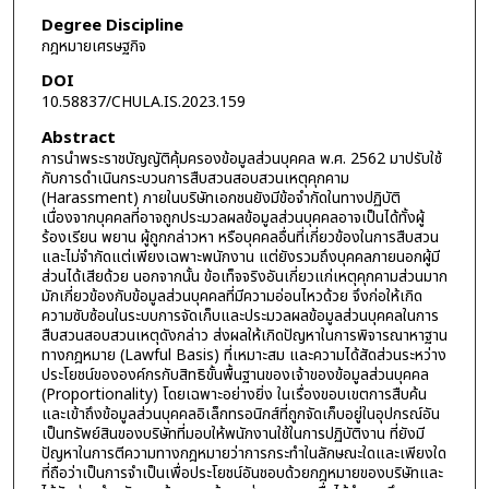
Degree Discipline
กฎหมายเศรษฐกิจ
DOI
10.58837/CHULA.IS.2023.159
Abstract
การนำพระราชบัญญัติคุ้มครองข้อมูลส่วนบุคคล พ.ศ. 2562 มาปรับใช้
กับการดำเนินกระบวนการสืบสวนสอบสวนเหตุคุกคาม
(Harassment) ภายในบริษัทเอกชนยังมีข้อจำกัดในทางปฏิบัติ
เนื่องจากบุคคลที่อาจถูกประมวลผลข้อมูลส่วนบุคคลอาจเป็นได้ทั้งผู้
ร้องเรียน พยาน ผู้ถูกกล่าวหา หรือบุคคลอื่นที่เกี่ยวข้องในการสืบสวน
และไม่จำกัดแต่เพียงเฉพาะพนักงาน แต่ยังรวมถึงบุคคลภายนอกผู้มี
ส่วนได้เสียด้วย นอกจากนั้น ข้อเท็จจริงอันเกี่ยวแก่เหตุคุกคามส่วนมาก
มักเกี่ยวข้องกับข้อมูลส่วนบุคคลที่มีความอ่อนไหวด้วย จึงก่อให้เกิด
ความซับซ้อนในระบบการจัดเก็บและประมวลผลข้อมูลส่วนบุคคลในการ
สืบสวนสอบสวนเหตุดังกล่าว ส่งผลให้เกิดปัญหาในการพิจารณาหาฐาน
ทางกฎหมาย (Lawful Basis) ที่เหมาะสม และความได้สัดส่วนระหว่าง
ประโยชน์ขององค์กรกับสิทธิขั้นพื้นฐานของเจ้าของข้อมูลส่วนบุคคล
(Proportionality) โดยเฉพาะอย่างยิ่ง ในเรื่องขอบเขตการสืบค้น
และเข้าถึงข้อมูลส่วนบุคคลอิเล็กทรอนิกส์ที่ถูกจัดเก็บอยู่ในอุปกรณ์อัน
เป็นทรัพย์สินของบริษัทที่มอบให้พนักงานใช้ในการปฏิบัติงาน ที่ยังมี
ปัญหาในการตีความทางกฎหมายว่าการกระทำในลักษณะใดและเพียงใด
ที่ถือว่าเป็นการจำเป็นเพื่อประโยชน์อันชอบด้วยกฎหมายของบริษัทและ