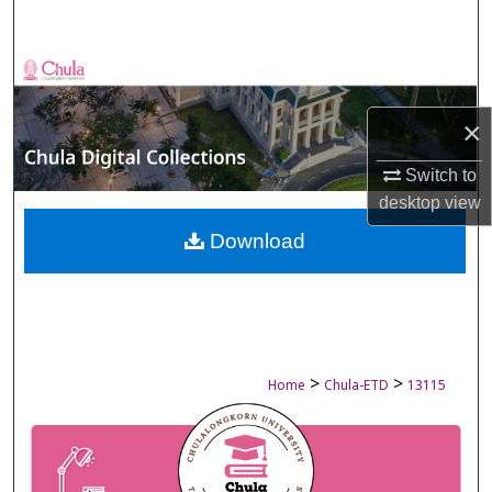
Search
Browse Collections
×
My Account
Switch to
About
desktop
view
Digital Commons Network™
Download
>
>
Home
Chula-ETD
13115