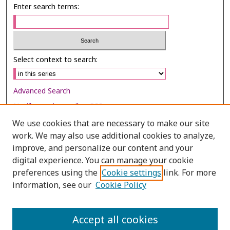
Enter search terms:
Select context to search:
Advanced Search
Notify me via email or
RSS
We use cookies that are necessary to make our site
Browse
work. We may also use additional cookies to analyze,
improve, and personalize our content and your
Collections
digital experience. You can manage your cookie
Disciplines
preferences using the
Cookie settings
link. For more
Authors
information, see our
Cookie Policy
Author Corner
Accept all cookies
Author FAQ