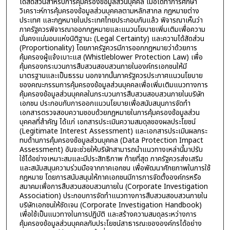
ได้สัดส่วนสำหรับการคุ้มครองข้อมูลส่วนบุคคล เมื่อได้ทำการศึกษา
วิเคราะห์การคุ้มครองข้อมูลส่วนบุคคลตามหลักสากล กฎหมายต่าง
ประเทศ และกฎหมายในประเทศไทยประกอบกันแล้ว พิจารณาเห็นว่า
ภาครัฐควรพิจารณาออกกฎหมายและแนวนโยบายเพิ่มเติมเพื่อความ
มั่นคงแน่นอนแห่งนิติฐานะ (Legal Certainty) และความได้สัดส่วน
(Proportionality) โดยภาครัฐควรมีการออกกฎหมายว่าด้วยการ
คุ้มครองผู้แจ้งเบาะแส (Whistleblower Protection Law) เพื่อ
คุ้มครองกระบวนการสืบสวนสอบสวนภายในองค์กรเอกชนให้มี
มาตรฐานและเป็นธรรม นอกจากนั้นภาครัฐควรประกาศแนวนโยบาย
ของคณะกรรมการคุ้มครองข้อมูลส่วนบุคคลเพื่อเพิ่มเติมแนวทางการ
คุ้มครองข้อมูลส่วนบุคคลในกระบวนการสืบสวนสอบสวนภายในบริษัท
เอกชน ประกอบกับการออกแนวนโยบายเพื่อสนับสนุนการจัดทำ
เอกสารตรวจสอบความชอบด้วยกฎหมายในการคุ้มครองข้อมูลส่วน
บุคคลที่สำคัญ ได้แก่ เอกสารประเมินความสมดุลของผลประโยชน์
(Legitimate Interest Assessment) และเอกสารประเมินผลกระ
ทบด้านการคุ้มครองข้อมูลส่วนบุคคล (Data Protection Impact
Assessment) อันจะช่วยให้บริษัทสามารถนำแนวทางเหล่านี้มาปรับ
ใช้ได้อย่างเหมาะสมและมีประสิทธิภาพ ท้ายที่สุด ภาครัฐควรส่งเสริม
และสนับสนุนความร่วมมือจากภาคเอกชน เพื่อพัฒนาศักยภาพในการใช้
กฎหมาย โดยการสนับสนุนให้ภาคเอกชนมีการการจัดตั้งองค์กรหรือ
สมาคมเพื่อการสืบสวนสอบสวนภายใน (Corporate Investigation
Association) ประกอบการจัดทำแนวทางการสืบสวนสอบสวนภายใน
บริษัทเอกชนให้ชัดเจน (Corporate Investigation Handbook)
เพื่อใช้เป็นแนวทางในการปฏิบัติ และสร้างความสมดุลระหว่างการ
คุ้มครองข้อมูลส่วนบุคคลกับประโยชน์สาธารณะขององค์กรได้อย่าง