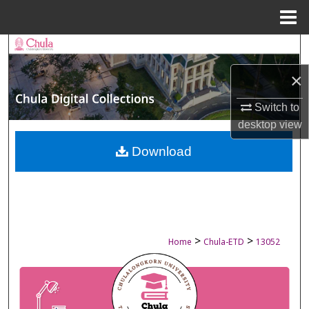
Menu
Home
Search
×
Browse Collections
Switch to
My Account
desktop
view
About
Download
Digital Commons Network™
>
>
Home
Chula-ETD
13052