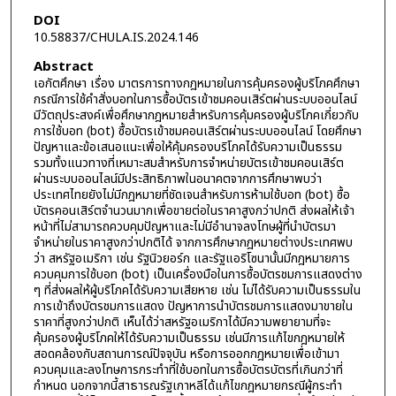
DOI
10.58837/CHULA.IS.2024.146
Abstract
เอกัตศึกษา เรื่อง มาตรการทางกฎหมายในการคุ้มครองผู้บริโภคศึกษา
กรณีการใช้คำสั่งบอทในการซื้อบัตรเข้าชมคอนเสิร์ตผ่านระบบออนไลน์
มีวัตถุประสงค์เพื่อศึกษากฎหมายสำหรับการคุ้มครองผู้บริโภคเกี่ยวกับ
การใช้บอท (bot) ซื้อบัตรเข้าชมคอนเสิร์ตผ่านระบบออนไลน์ โดยศึกษา
ปัญหาและข้อเสนอแนะเพื่อให้คุ้มครองบริโภคได้รับความเป็นธรรม
รวมทั้งแนวทางที่เหมาะสมสำหรับการจำหน่ายบัตรเข้าชมคอนเสิร์ต
ผ่านระบบออนไลน์มีประสิทธิภาพในอนาคตจากการศึกษาพบว่า
ประเทศไทยยังไม่มีกฎหมายที่ชัดเจนสำหรับการห้ามใช้บอท (bot) ซื้อ
บัตรคอนเสิร์ตจำนวนมากเพื่อขายต่อในราคาสูงกว่าปกติ ส่งผลให้เจ้า
หน้าที่ไม่สามารถควบคุมปัญหาและไม่มีอำนาจลงโทษผู้ที่นำบัตรมา
จำหน่ายในราคาสูงกว่าปกติได้ จากการศึกษากฎหมายต่างประเทศพบ
ว่า สหรัฐอเมริกา เช่น รัฐนิวยอร์ก และรัฐแอริโซนานั้นมีกฎหมายการ
ควบคุมการใช้บอท (bot) เป็นเครื่องมือในการซื้อบัตรชมการแสดงต่าง
ๆ ที่ส่งผลให้ผู้บริโภคได้รับความเสียหาย เช่น ไม่ได้รับความเป็นธรรมใน
การเข้าถึงบัตรชมการแสดง ปัญหาการนำบัตรชมการแสดงมาขายใน
ราคาที่สูงกว่าปกติ เห็นได้ว่าสหรัฐอเมริกาได้มีความพยายามที่จะ
คุ้มครองผู้บริโภคให้ได้รับความเป็นธรรม เช่นมีการแก้ไขกฎหมายให้
สอดคล้องกับสถานการณ์ปัจจุบัน หรือการออกกฎหมายเพื่อเข้ามา
ควบคุมและลงโทษการกระทำที่ใช้บอทในการซื้อบัตรบัตรที่เกินกว่าที่
กำหนด นอกจากนี้สาธารณรัฐเกาหลีได้แก้ไขกฎหมายกรณีผู้กระทำ