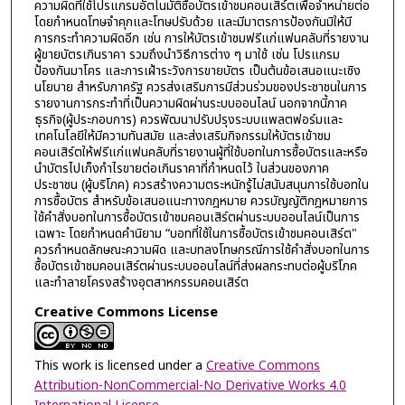
ความผิดที่ใช้โปรแกรมอัตโนมัติซื้อบัตรเข้าชมคอนเสิร์ตเพื่อจำหน่ายต่อ
โดยกำหนดโทษจำคุกและโทษปรับด้วย และมีมาตรการป้องกันมิให้มี
การกระทำความผิดอีก เช่น การให้บัตรเข้าชมฟรีแก่แฟนคลับที่รายงาน
ผู้ขายบัตรเกินราคา รวมถึงนำวิธีการต่าง ๆ มาใช้ เช่น โปรแกรม
ป้องกันมาโคร และการเฝ้าระวังการขายบัตร เป็นต้นข้อเสนอแนะเชิง
นโยบาย สำหรับภาครัฐ ควรส่งเสริมการมีส่วนร่วมของประชาชนในการ
รายงานการกระทำที่เป็นความผิดผ่านระบบออนไลน์ นอกจากนี้ภาค
ธุรกิจ(ผู้ประกอบการ) ควรพัฒนาปรับปรุงระบบแพลตฟอร์มและ
เทคโนโลยีให้มีความทันสมัย และส่งเสริมกิจกรรมให้บัตรเข้าชม
คอนเสิร์ตให้ฟรีแก่แฟนคลับที่รายงานผู้ที่ใช้บอทในการซื้อบัตรและหรือ
นำบัตรไปเก็งกำไรขายต่อเกินราคาที่กำหนดไว้ ในส่วนของภาค
ประชาชน (ผู้บริโภค) ควรสร้างความตระหนักรู้ไม่สนับสนุนการใช้บอทใน
การซื้อบัตร สำหรับข้อเสนอแนะทางกฎหมาย ควรบัญญัติกฎหมายการ
ใช้คำสั่งบอทในการซื้อบัตรเข้าชมคอนเสิร์ตผ่านระบบออนไลน์เป็นการ
เฉพาะ โดยกำหนดคำนิยาม “บอทที่ใช้ในการซื้อบัตรเข้าชมคอนเสิร์ต"
ควรกำหนดลักษณะความผิด และบทลงโทษกรณีการใช้คำสั่งบอทในการ
ซื้อบัตรเข้าชมคอนเสิร์ตผ่านระบบออนไลน์ที่ส่งผลกระทบต่อผู้บริโภค
และทำลายโครงสร้างอุตสาหกรรมคอนเสิร์ต
Creative Commons License
This work is licensed under a
Creative Commons
Attribution-NonCommercial-No Derivative Works 4.0