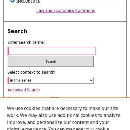
INCLUDED IN
Law and Economics Commons
Search
Enter search terms:
Select context to search:
Advanced Search
Notify me via email or
RSS
We use cookies that are necessary to make our site
Browse
work. We may also use additional cookies to analyze,
improve, and personalize our content and your
Collections
digital experience. You can manage your cookie