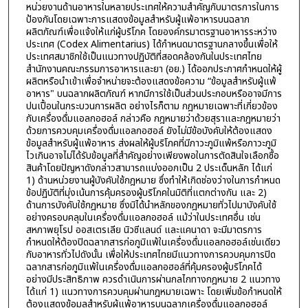
หน่วยงานด้านอาหารในหลายประเทศให้ความสำคัญกับมาตรการในการ
ป้องกันโดยเฉพาะการแสดงข้อมูลสำหรับผู้แพ้อาหารบนฉลาก
ผลิตภัณฑ์เพื่อแจ้งให้แก่ผู้บริโภค โดยองค์กรมาตรฐานอาหารระหว่าง
ประเทศ (Codex Alimentarius) ได้กำหนดมาตรฐานกลางขึ้นเพื่อให้
ประเทศสมาชิกใช้เป็นแนวทางปฏิบัติที่สอดคล้องกันในประเทศไทย
สำนักงานคณะกรรมการอาหารและยา (อย.) ได้ออกประกาศกำหนดให้ผู้
ผลิตหรือนำเข้าเพื่อจำหน่ายจะต้องแสดงข้อความ “ข้อมูลสำหรับผู้แพ้
อาหาร" บนฉลากผลิตภัณฑ์ หากมีการใช้เป็นส่วนประกอบหรืออาจมีการ
ปนเปื้อนในกระบวนการผลิต อย่างไรก็ตาม กฎหมายเฉพาะที่เกี่ยวข้อง
กับเครื่องดื่มแอลกอฮอล์ กล่าวคือ กฎหมายว่าด้วยสุราและกฎหมายว่า
ด้วยการควบคุมเครื่องดื่มแอลกอฮอล์ ยังไม่มีข้อบังคับให้ต้องแสดง
ข้อมูลสำหรับผู้แพ้อาหาร ส่งผลให้ผู้บริโภคที่มีภาวะภูมิแพ้หรือภาวะภูมิ
ไวเกินอาจไม่ได้รับข้อมูลที่สำคัญอย่างเพียงพอในการตัดสินใจเลือกซื้อ
สินค้าโดยปัญหาดังกล่าวสามารถแบ่งออกเป็น 2 ประเด็นหลัก ได้แก่
1) ด้านหน่วยงานผู้บังคับใช้กฎหมาย ซึ่งทำให้เกิดช่องว่างในการกำหนด
ข้อปฏิบัติที่มุ่งเน้นการคุ้มครองผู้บริโภคในมิติที่แตกต่างกัน และ 2)
ด้านการบังคับใช้กฎหมาย ซึ่งมิได้นำหลักของกฎหมายทั่วไปมาบังคับใช้
อย่างครอบคลุมในเครื่องดื่มแอลกอฮอล์ แม้ว่าในประเทศอื่น เช่น
สหภาพยุโรป ออสเตรเลีย นิวซีแลนด์ และแคนาดา จะมีมาตรการ
กำหนดให้ต้องปิดฉลากสารก่อภูมิแพ้ในเครื่องดื่มแอลกอฮอล์เช่นเดียว
กับอาหารทั่วไปดังนั้น เพื่อให้ประเทศไทยมีแนวทางการควบคุมการปิด
ฉลากสารก่อภูมิแพ้ในเครื่องดื่มแอลกอฮอล์ที่คุ้มครองผู้บริโภคได้
อย่างมีประสิทธิภาพ ควรดำเนินการผ่านกลไกทางกฎหมาย 2 แนวทาง
ได้แก่ 1) แนวทางการควบคุมผ่านกฎหมายเฉพาะ โดยเพิ่มข้อกำหนดให้
ต้องแสดงข้อมูลสำหรับผู้แพ้อาหารบนฉลากเครื่องดื่มแอลกอฮอล์