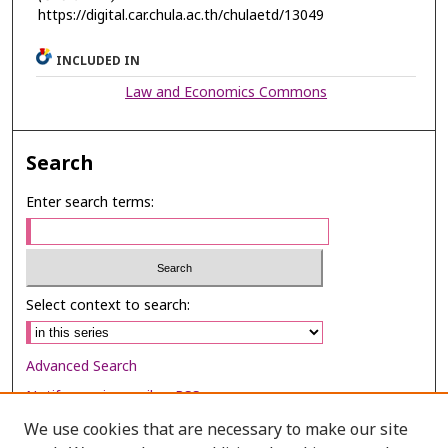
https://digital.car.chula.ac.th/chulaetd/13049
INCLUDED IN
Law and Economics Commons
Search
Enter search terms:
Select context to search:
Advanced Search
Notify me via email or
RSS
We use cookies that are necessary to make our site
Browse