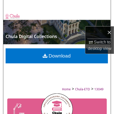
Search
Browse Collections
My Account
×
Switch to
About
desktop
view
Digital Commons Network™
Download
>
>
Home
Chula-ETD
13049