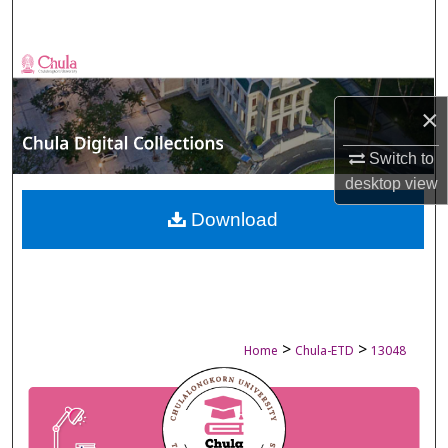
Search
Browse Collections
×
My Account
Switch to
About
desktop
view
Digital Commons Network™
Download
>
>
Home
Chula-ETD
13048