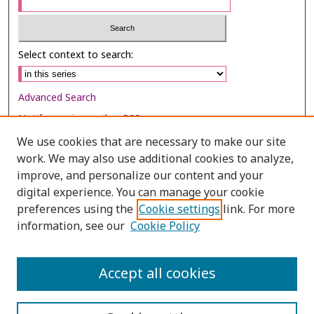
Select context to search:
Advanced Search
Notify me via email or
RSS
We use cookies that are necessary to make our site
Browse
work. We may also use additional cookies to analyze,
Collections
improve, and personalize our content and your
digital experience. You can manage your cookie
Disciplines
preferences using the
Cookie settings
link. For more
Authors
information, see our
Cookie Policy
Author Corner
Author FAQ
Accept all cookies