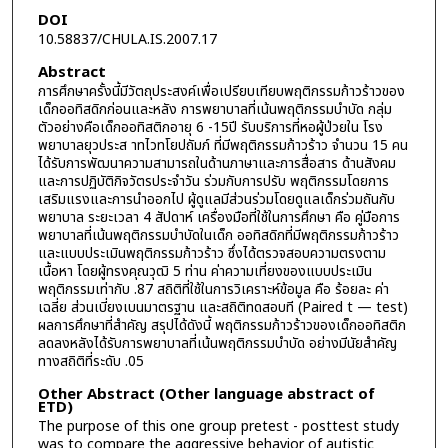
DOI
10.58837/CHULA.IS.2007.17
Abstract
การศึกษาครั้งนี้มีวัตถุประสงค์เพื่อเปรียบเทียบพฤติกรรมก้าวร้าวของ
เด็กออทิสดิกก่อนและหลัง การพยาบาลที่เน้นพฤติกรรมบำบัด กลุ่ม
ตัวอย่างคือเด็กออทิสติกอายุ 6 -15ปี รับบริการที่หอผู้ป่วยใน โรง
พยาบาลยุวประส าทไวทโยปถัมภ์ ที่มีพฤติกรรมก้าวร้าว จำนวน 15 คน
ได้รับการพัฒนาความสามารถในด้านภาษาและการสื่อสาร ด้านสังคม
และการปฏิบัติกิจวัตรประจำวัน ร่วมกับการปรับ พฤติกรรมโดยการ
เสริมแรงและการนำออกไป ผู้ดูแลมีส่วนร่วมโดยดูแลเด็กร่วมถันกับ
พยาบาล ระยะเวลา 4 สัปดาห์ เครื่องมือที่ใช้ในการศึกษา คือ คู่มือการ
พยาบาลที่เน้นพฤติกรรมบำบัดในเด็ก ออทิสดิกที่มีพฤติกรรมก้าวร้าว
และแบบประเมินพฤติกรรมก้าวร้าว ซึ่งได้ตรวจสอบความตรงตาม
เนื้อหา โดยผู้ทรงคุณวุฒิ 5 ท่าน ค่าความเที่ยงของแบบประเมิน
พฤติกรรมเท่ากับ .87 สถิติที่ใช้ในการวิเคราะห์ข้อมูล คือ ร้อยละ ค่า
เฉลี่ย ส่วนเบี่ยงเบนมาตรฐาน และสถิติทดสอบที (Paired t — test)
ผลการศึกษาที่สำคัญ สรุปได้ดังนี้ พฤติกรรมก้าวร้าวของเด็กออทิสติก
ลดลงหลังได้รับการพยาบาลที่เน้นพฤติกรรมบำบัด อย่างมีนัยสำคัญ
ทางสถิติที่ระดับ .05
Other Abstract (Other language abstract of
ETD)
The purpose of this one group pretest - posttest study
was to compare the aggressive behavior of autistic