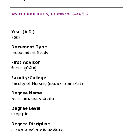
Author
พีรยา นันทนาเนตร์
,
คณะพยาบาลศาสตร์
Year (A.D.)
2008
Document Type
Independent Study
First Advisor
จินตนา ยูนิพันธุ์
Faculty/College
Faculty of Nursing (คณะพยาบาลศาสตร์)
Degree Name
พยาบาลศาสตรมหาบัณฑิต
Degree Level
ปริญญาโท
Degree Discipline
การพยาบาลสุขภาพจิตและจิตเวช