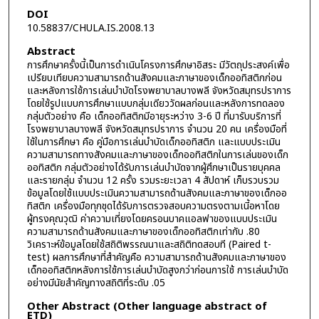
DOI
10.58837/CHULA.IS.2008.13
Abstract
การศึกษาครั้งนี้เป็นการดำเนินโครงการศึกษาอิสระ มีวัตถุประสงค์เพื่อ
เปรียบเทียบความสามารถด้านสังคมและภาษาของเด็กออทิสติกก่อน
และหลังการใช้การเล่นบำบัดโรงพยาบาลบางพลี จังหวัดสมุทรปราการ
โดยใช้รูปแบบการศึกษาแบบกลุ่มเดียววัดผลก่อนและหลังการทดลอง
กลุ่มตัวอย่าง คือ เด็กออทิสติกมีอายุระหว่าง 3-6 ปี ที่มารับบริการที่
โรงพยาบาลบางพลี จังหวัดสมุทรปราการ จำนวน 20 คน เครื่องมือที่
ใช้ในการศึกษา คือ คู่มือการเล่นบำบัดเด็กออทิสติก และแบบประเมิน
ความสามารถทางสังคมและภาษาของเด็กออทิสติกในการเล่นของเด็ก
ออทิสติก กลุ่มตัวอย่างได้รับการเล่นบำบัดจากผู้ศึกษาเป็นรายบุคคล
และรายกลุ่ม จำนวน 12 ครั้ง รวมระยะเวลา 4 สัปดาห์ เก็บรวบรวม
ข้อมูลโดยใช้แบบประเมินความสามารถด้านสังคมและภาษาของเด็กออ
ทิสติก เครื่องมือทุกชุดได้รับการตรวจสอบความตรงตามเนี้อหาโดย
ผู้ทรงคุณวุฒิ ค่าความเที่ยงโดยครอนบาคแอลฟาของแบบประเมิน
ความสามารถด้านสังคมและภาษาของเด็กออทิสติกเท่ากับ .80
วิเคราะห์ข้อมูลโดยใช้สถิติพรรณนาและสถิติทดสอบที (Paired t-
test) ผลการศึกษาที่สำคัญคือ ความสามารถด้านสังคมและภาษาของ
เด็กออทิสติกหลังการใช้การเล่นบำบัดสูงกว่าก่อนการใช้ การเล่นบำบัด
อย่างมีนัยสำคัญทางสถิติที่ระดับ .05
Other Abstract (Other language abstract of
ETD)