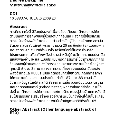
Degree Discipline
การพยาบาลสุขภาพจิตและจิตเวช
DOI
10.58837/CHULA.IS.2009.20
Abstract
การศึกษาครั้งนี้ มีวัตถุประสงค์เพื่อเปรียบเทียบพฤติกรรมการใช้ยา
ตามเกณฑ์การรักษาของผู้ป่วยจิตเภทก่อนและหลังการใช้โปรแกรม
การเสริมสร้างพลังอำนาจ กลุ่มตัวอย่างคือ ผู้ป่วยโรคจิตเภท สถาบัน
จิตเวชศาสตร์สมเด็จเจ้าพระยา จำนวน 20 คน ซึ่งคัดเลือกแบบเฉพาะ
เจาะจงตามคุณสมบัติที่กำหนดไว้ เครื่องมือที่ใช้ในการศึกษาคือ
โปรแกรมการเสริมสร้างพลังอำนาจสำหรับผู้ป่วยจิตเภท, แบบประเมิน
แหล่งพลังอำนาจ และแบบประเมินพฤติกรรมการใช้ยาตามเกณฑ์การ
รักษาของผู้ป่วยจิตเภท ซึ่งได้ตรวจสอบความตรงตามเนื้อหาโดยผู้ทรง
คุณวุฒิ จำนวน 3 ท่าน และหาค่าความเที่ยงของแบบประเมินแหล่ง
พลังอำนาจและแบบประเมินพฤติกรรมการใช้ยาตามเกณฑ์การรักษา
ได้ค่าความเที่ยงของแบบประเมิน เท่ากับ .87 และ .83 ตามลำคับ
วิเคราะห์ข้อมูลโดยใช้ค่าสถิติ ร้อยละ ค่าเฉลี่ย ส่วนเบี่ยงเบนมาตรฐาน
และสถิติทดสอบค่าที (Paired t-test) ผลการศึกษาที่สำคัญ สรุปได้
ดังนี้ พฤติกรรมการใช้ยาตามเกณฑ์การรักษาของผู้ป่วยจิตเภท หลังได้
รับโปรแกรมการเสริมสร้างพลังอำนาจเพิ่มขึ้นกว่าก่อนได้รับโปรแกรม
การเสริมสร้างพลังอำนาจ อย่างมีนัยสำคัญทางสถิติที่ระดับ .05
Other Abstract (Other language abstract of
ETD)