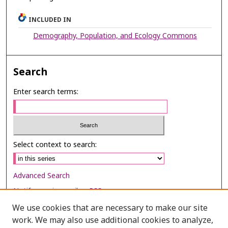
INCLUDED IN
Demography, Population, and Ecology Commons
Search
Enter search terms:
Select context to search:
Advanced Search
Notify me via email or
RSS
We use cookies that are necessary to make our site
Browse
work. We may also use additional cookies to analyze,