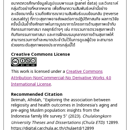
อนาคตควรศึกษาข้อมูลในรูปแบบพาแนล (panel data) และวิเคราะห์
กลุ่มตัวอย่างที่หลากหลาย เพื่อศึกษาความสัมพันธ์เหล่านี้อย่าง
ละเอียดมากขึ้น รวมถึงพิจารณาความสัมพันธ์แบบย้อนกลับ (reverse
causality) ที่ภาวะสุขภาพอาจส่งผลต่อการปฏิบัติศาสนกิจ ผลการวิจัย
ครั้งนี้เน้นย้ำถึงศักยภาพในการบูรณาการโครงการด้านสุขภาพเข้ากับ
กิจกรรมทางศาสนา กลยุทธ์ต่างๆ เช่น การรวมการตรวจสุขภาพเข้า
กับกิจกรรมทางศาสนา และการฝึกอบรมบุคลากรทางด้านสุขภาพให้
สามารถรวมการทำละหมาดประจำวันไว้ในการดูแลผู้ป่วย จะสามารถ
ช่วยยกระดับสุขภาพของประชากรกลุ่มนี้ได้
Creative Commons License
This work is licensed under a
Creative Commons
Attribution-NonCommercial-No Derivative Works 4.0
International License
.
Recommended Citation
Ikrimah, Afridah, "Exploring the association between
religiosity and health outcomes in Indonesia's aging and
pre-aging Muslim population: insights from the
Indonesia family life survey 5" (2023).
Chulalongkorn
University Theses and Dissertations (Chula ETD)
. 12899.
https://digital.car.chula.ac.th/chulaetd/12899