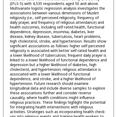
(IFLS-5) with 4,535 respondents aged 50 and above.
Multivariate logistic regression analysis investigates the
associations between various dimensions of Muslim
religiosity (i.e., self-perceived religiosity, frequency of
daily prayer, and frequency of religious attendance) and
health outcomes, including self-rated health, functional
dependence, depression, insomnia, diabetes, liver
disease, kidney disease, tuberculosis, heart problems,
high cholesterol, stroke, and hypertension. Results show
significant associations as follows: higher self-perceived
religiosity is associated with better self-rated health and
a lower likelihood of tuberculosis; frequent daily prayer is
linked to a lower likelihood of functional dependence and
depression but a higher likelihood of diabetes, high
cholesterol, and hypertension; religious attendance is
associated with a lower likelihood of functional
dependence, and stroke, and a higher likelihood of
hypertension. Future research should examine
longitudinal data and include diverse samples to explore
these associations further and consider reverse
causality, where health conditions might influence
religious practices. These findings highlight the potential
for integrating health interventions with religious
activities. Strategies such as incorporating health check-
ups into religious events and training health workers to