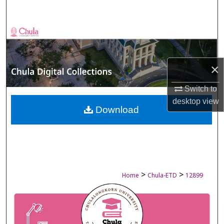
Search
Browse Collections
My Account
×
About
Switch to
desktop
view
Digital Commons Network™
Download
>
>
Home
Chula-ETD
12899