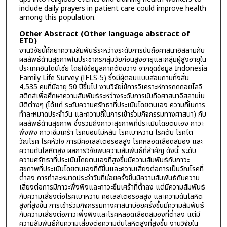
include daily prayers in patient care could improve health
among this population.
Other Abstract (Other language abstract of
ETD)
งานวิจัยนี้ศึกษาความสัมพันธ์ระหว่างระดับการนับถือศาสนาอิสลามกับ
ผลลัพธ์ด้านสุขภาพในประชากรกลุ่มวัยก่อนสูงอายุและกลุ่มผู้สูงอายุใน
ประเทศอินโดนีเซีย โดยใช้ข้อมูลภาคตัดขวาง จากชุดข้อมูล Indonesia
Family Life Survey (IFLS-5) ซึ่งมีผู้ตอบแบบสอบถามทั้งสิ้น
4,535 คนที่มีอายุ 50 ปีขึ้นไป งานวิจัยใช้การวิเคราะห์การถดถอยโลจิ
สติกส์เพื่อศึกษาความสัมพันธ์ระหว่างระดับการนับถือศาสนาอิสลามใน
มิติต่างๆ (ได้แก่ ระดับความศรัทธาที่ประเมินโดยตนเอง ความถี่ในการ
ทำละหมาดประจำวัน และความถี่ในการเข้าร่วมกิจกรรมทางศาสนา) กับ
ผลลัพธ์ด้านสุขภาพ ซึ่งรวมถึงภาวะสุขภาพที่ประเมินโดยตนเอง ภาวะ
พึ่งพิง ภาวะซึมเศร้า โรคนอนไม่หลับ โรคเบาหวาน โรคตับ โรคไต
วัณโรค โรคหัวใจ การมีคอเลสเตอรอลสูง โรคหลอดเลือดสมอง และ
ความดันโลหิตสูง ผลการวิจัยพบความสัมพันธ์ที่สำคัญ ดังนี้: ระดับ
ความศรัทธาที่ประเมินโดยตนเองที่สูงขึ้นมีความสัมพันธ์กับภาวะ
สุขภาพที่ประเมินโดยตนเองที่ดีขึ้นและความเสี่ยงต่อการเป็นวัณโรคที่
ต่ำลง การทำละหมาดประจำวันที่บ่อยครั้งขึ้นมีความสัมพันธ์กับความ
เสี่ยงต่อการมีภาวะพึ่งพิงและภาวะซึมเศร้าที่ต่ำลง แต่มีความสัมพันธ์
กับความเสี่ยงต่อโรคเบาหวาน คอเลสเตอรอลสูง และความดันโลหิต
สูงที่สูงขึ้น การเข้าร่วมกิจกรรมทางศาสนาบ่อยครั้งขึ้นมีความสัมพันธ์
กับความเสี่ยงต่อภาวะพึ่งพิงและโรคหลอดเลือดสมองที่ต่ำลง แต่มี
ความสัมพันธ์กับความเสี่ยงต่อความดันโลหิตสูงที่สูงขึ้น งานวิจัยใน