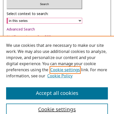
Select context to search:
Advanced Search
Notify me via email or
RSS
We use cookies that are necessary to make our site
Browse
work. We may also use additional cookies to analyze,
improve, and personalize our content and your
Collections
digital experience. You can manage your cookie
Disciplines
preferences using the
Cookie settings
link. For more
Authors
information, see our
Cookie Policy
Author Corner
Accept all cookies
Author FAQ
Cookie settings