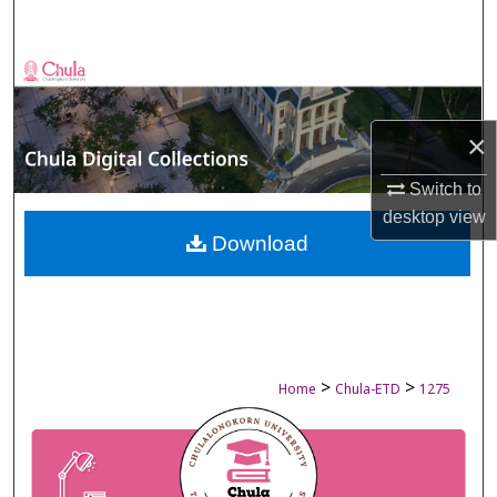
Search
Browse Collections
My Account
×
About
Switch to
desktop
view
Digital Commons Network™
Download
>
>
Home
Chula-ETD
1275