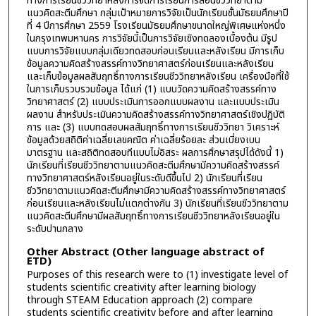
ทางการเรียนชีววิทยาหลังการจัดการเรียนการสอนชีววิทยาตาม
แนวคิดสะตีมศึกษา กลุ่มเป้าหมายการวิจัยเป็นนักเรียนชั้นมัธยมศึกษาปี
ที่ 4 ปีการศึกษา 2559 โรงเรียนมัธยมศึกษาขนาดใหญ่พิเศษแห่งหนึ่ง
ในกรุงเทพมหานคร การวิจัยนี้เป็นการวิจัยเชิงทดลองเบื้องต้น มีรูป
แบบการวิจัยแบบกลุ่มเดียวทดสอบก่อนเรียนและหลังเรียน มีการเก็บ
ข้อมูลความคิดสร้างสรรค์ทางวิทยาศาสตร์ก่อนเรียนและหลังเรียน
และเก็บข้อมูลผลสัมฤทธิ์ทางการเรียนชีววิทยาหลังเรียน เครื่องมือที่ใช้
ในการเก็บรวบรวมข้อมูล ได้แก่ (1) แบบวัดความคิดสร้างสรรค์ทาง
วิทยาศาสตร์ (2) แบบประเมินการออกแบบผลงาน และแบบประเมิน
ผลงาน สำหรับประเมินความคิดสร้างสรรค์ทางวิทยาศาสตร์เชิงปฏิบัติ
การ และ (3) แบบทดสอบผลสัมฤทธิ์ทางการเรียนชีววิทยา วิเคราะห์
ข้อมูลด้วยสถิติค่าเฉลี่ยเลขคณิต ค่าเฉลี่ยร้อยละ ส่วนเบี่ยงเบน
มาตรฐาน และสถิติทดสอบทีแบบไม่อิสระ ผลการศึกษาสรุปได้ดังนี้ 1)
นักเรียนที่เรียนชีววิทยาตามแนวคิดสะตีมศึกษามีความคิดสร้างสรรค์
ทางวิทยาศาสตร์หลังเรียนอยู่ในระดับดีขึ้นไป 2) นักเรียนที่เรียน
ชีววิทยาตามแนวคิดสะตีมศึกษามีความคิดสร้างสรรค์ทางวิทยาศาสตร์
ก่อนเรียนและหลังเรียนไม่แตกต่างกัน 3) นักเรียนที่เรียนชีววิทยาตาม
แนวคิดสะตีมศึกษามีผลสัมฤทธิ์ทางการเรียนชีววิทยาหลังเรียนอยู่ใน
ระดับปานกลาง
Other Abstract (Other language abstract of
ETD)
Purposes of this research were to (1) investigate level of
students scientific creativity after learning biology
through STEAM Education approach (2) compare
students scientific creativity before and after learning