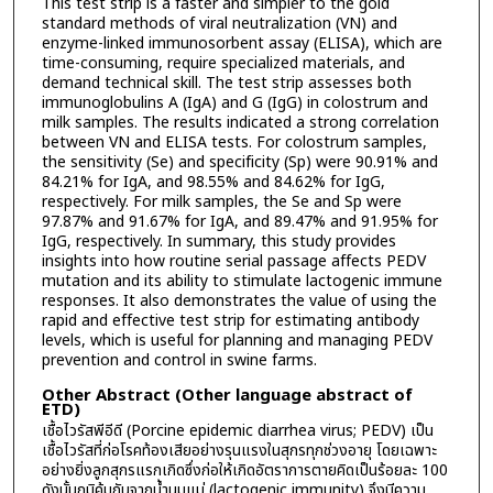
This test strip is a faster and simpler to the gold
standard methods of viral neutralization (VN) and
enzyme-linked immunosorbent assay (ELISA), which are
time-consuming, require specialized materials, and
demand technical skill. The test strip assesses both
immunoglobulins A (IgA) and G (IgG) in colostrum and
milk samples. The results indicated a strong correlation
between VN and ELISA tests. For colostrum samples,
the sensitivity (Se) and specificity (Sp) were 90.91% and
84.21% for IgA, and 98.55% and 84.62% for IgG,
respectively. For milk samples, the Se and Sp were
97.87% and 91.67% for IgA, and 89.47% and 91.95% for
IgG, respectively. In summary, this study provides
insights into how routine serial passage affects PEDV
mutation and its ability to stimulate lactogenic immune
responses. It also demonstrates the value of using the
rapid and effective test strip for estimating antibody
levels, which is useful for planning and managing PEDV
prevention and control in swine farms.
Other Abstract (Other language abstract of
ETD)
เชื้อไวรัสพีอีดี (Porcine epidemic diarrhea virus; PEDV) เป็น
เชื้อไวรัสที่ก่อโรคท้องเสียอย่างรุนแรงในสุกรทุกช่วงอายุ โดยเฉพาะ
อย่างยิ่งลูกสุกรแรกเกิดซึ่งก่อให้เกิดอัตราการตายคิดเป็นร้อยละ 100
ดังนั้นภูมิคุ้มกันจากน้ำนมแม่ (lactogenic immunity) จึงมีความ