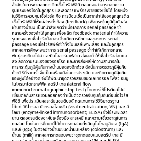
สำคัญในการช่วยลดการติดเชื้อไวรัสพีอีดี ตลอดจนสามารถลดความ
รุนแรงของโรคในลูกสุกร และลดการแพร่กระจายของเชื้อได้ โดยหนึ่ง
ในวิธีการควบคุมเชื้อไวรัส คือ การป้อนเชื้อเป็นจากลำไส้ของลูกสุกรติด
เชื้อไวรัสพีอีดีให้แม่สุกรตั้งท้อง (feedback) เพื่อกระตุ้นภูมิคุ้มกันส่ง
ผ่านทางน้ำนม เป็นที่น่าสังเกตว่าเมื่อเกิดการ serial passage ซ้ำ
หลายครั้งของลำไส้ลูกสุกรเพื่อผลิต feedback material ทำให้ความ
รุนแรงของเชื้อไวรัสน้อยลง จึงเกิดการศึกษาผลของการ serial
passage ของเชื้อไวรัสพีอีดีซ้ำทั้งในเซลล์เพาะเลี้ยง และในลูกสุกร
จากผลการศึกษาพบว่าการ serial passage ซ้ำทำให้เกิดการกลาย
พันธุ์ของยีนสไปค์ และยีนโออาร์เอฟสาม ส่งผลทำให้เชื้อไวรัสอ่อนแอ
ลง ลดความรุนแรงของรอยโรค และอาจส่งผลให้ความสามารถใน
การกระตุ้นภูมิคุ้มกันทางน้ำนมลดลงอีกด้วย ดังนั้นการตรวจภูมิคุ้มกัน
ด้วยวิธีที่รวดเร็วจึงเป็นเครื่องมือในการประเมิน และติดตามภูมิคุ้มกัน
ของฝูงได้อย่างดี จึงได้พัฒนาชุดตรวจสอบชนิดเลเทอรอล โฟลว อิมมู
โนโครมาโตกราฟฟิค สตริป เทส (lateral flow
immunochromatographic strip test) โดยการใช้โปรตีนสไปค์
เชื่อมต่อกับสารแขวนลอยทองคำเป็นตัวตรวจจับภูมิคุ้มกันต่อเชื้อไวรัส
พีอีดี เพื่อประเมินผลระดับแอนติบอดี ทดแทนการใช้วิธีมาตรฐาน
ได้แก่ วิธีไวรอล นิวทรอลไลเซชัน (viral neutralization; VN) และ อี
ไลซา (enzyme-linked immunosorbent; ELISA) ซึ่งใช้ระยะเวลา
นาน ตลอดจนต้องอาศัยเครื่องมือ สารเคมี และความเชี่ยวชาญในการ
ทดสอบ โดยในการศึกษานี้ได้ทำการทดสอบทั้งอิมมูโนโกลบูลินเอ (IgA)
และจี (IgG) ในตัวอย่างน้ำนมชนิดน้ำนมเหลือง (colostrum) และ
น้ำนม (milk) จากผลการทดสอบพบว่าชุดทดสอบแบบสตริป เทส มี
ความสอดคล้องอย่างมากกับผลการทดสอบจาก VN และ ELISA