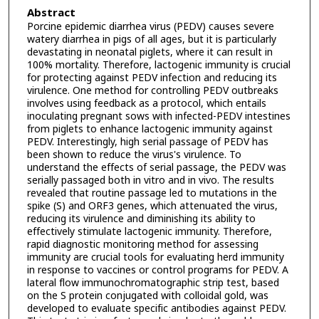
Abstract
Porcine epidemic diarrhea virus (PEDV) causes severe
watery diarrhea in pigs of all ages, but it is particularly
devastating in neonatal piglets, where it can result in
100% mortality. Therefore, lactogenic immunity is crucial
for protecting against PEDV infection and reducing its
virulence. One method for controlling PEDV outbreaks
involves using feedback as a protocol, which entails
inoculating pregnant sows with infected-PEDV intestines
from piglets to enhance lactogenic immunity against
PEDV. Interestingly, high serial passage of PEDV has
been shown to reduce the virus's virulence. To
understand the effects of serial passage, the PEDV was
serially passaged both in vitro and in vivo. The results
revealed that routine passage led to mutations in the
spike (S) and ORF3 genes, which attenuated the virus,
reducing its virulence and diminishing its ability to
effectively stimulate lactogenic immunity. Therefore,
rapid diagnostic monitoring method for assessing
immunity are crucial tools for evaluating herd immunity
in response to vaccines or control programs for PEDV. A
lateral flow immunochromatographic strip test, based
on the S protein conjugated with colloidal gold, was
developed to evaluate specific antibodies against PEDV.