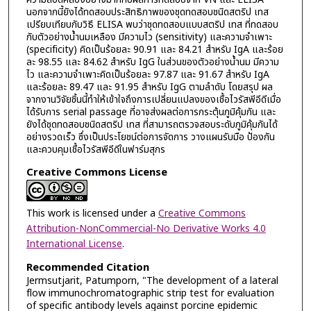
นอกจากนี้ยังได้ทดสอบประสิทธิภาพของชุดทดสอบชนิดสตริป เทส
เปรียบเทียบกับวิธี ELISA พบว่าชุดทดสอบแบบสตริป เทส ที่ทดสอบ
กับตัวอย่างน้ำนมเหลือง มีความไว (sensitivity) และความจำเพาะ
(specificity) คิดเป็นร้อยละ 90.91 และ 84.21 สำหรับ IgA และร้อย
ละ 98.55 และ 84.62 สำหรับ IgG ในส่วนของตัวอย่างน้ำนม มีความ
ไว และความจำเพาะคิดเป็นร้อยละ 97.87 และ 91.67 สำหรับ IgA
และร้อยละ 89.47 และ 91.95 สำหรับ IgG ตามลำดับ โดยสรุป ผล
จากงานวิจัยชิ้นนี้ทำให้เข้าใจถึงการเปลี่ยนแปลงของเชื้อไวรัสพีอีดีเมื่อ
ได้รับการ serial passage ที่อาจส่งผลต่อการกระตุ้นภูมิคุ้มกัน และ
ยังได้ชุดทดสอบชนิดสตริป เทส ที่สามารถตรวจสอบระดับภูมิคุ้มกันได้
อย่างรวดเร็ว ซึ่งเป็นประโยชน์ต่อการจัดการ วางแผนรับมือ ป้องกัน
และควบคุมเชื้อไวรัสพีอีดีในฟาร์มสุกร
Creative Commons License
This work is licensed under a
Creative Commons
Attribution-NonCommercial-No Derivative Works 4.0
International License
.
Recommended Citation
Jermsutjarit, Patumporn, "The development of a lateral
flow immunochromatographic strip test for evaluation
of specific antibody levels against porcine epidemic