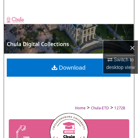
Search
Browse Collections
My Account
×
About
Switch to
Digital Commons Network™
Download
desktop
view
>
>
Home
Chula-ETD
12728