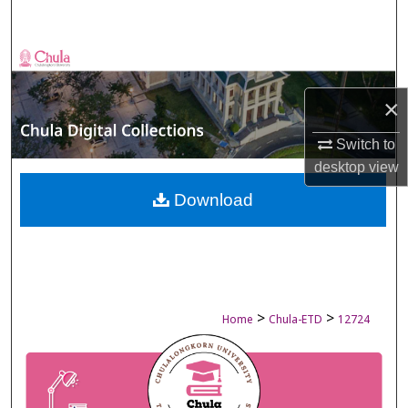
Search
Browse Collections
×
My Account
Switch to
About
desktop
view
Digital Commons Network™
Download
>
>
Home
Chula-ETD
12724