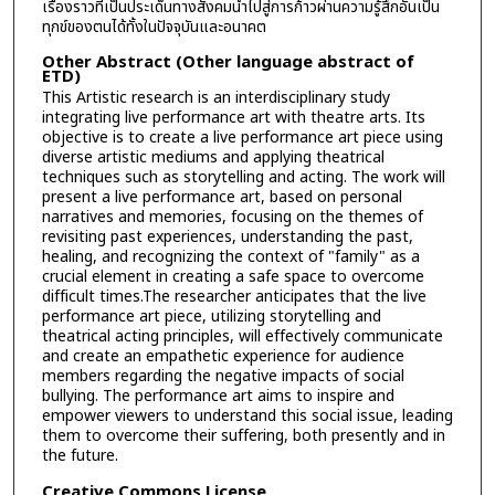
เรื่องราวที่เป็นประเด็นทางสังคมนำไปสู่การก้าวผ่านความรู้สึกอันเป็น
ทุกข์ของตนได้ทั้งในปัจจุบันและอนาคต
Other Abstract (Other language abstract of
ETD)
This Artistic research is an interdisciplinary study
integrating live performance art with theatre arts. Its
objective is to create a live performance art piece using
diverse artistic mediums and applying theatrical
techniques such as storytelling and acting. The work will
present a live performance art, based on personal
narratives and memories, focusing on the themes of
revisiting past experiences, understanding the past,
healing, and recognizing the context of "family" as a
crucial element in creating a safe space to overcome
difficult times.The researcher anticipates that the live
performance art piece, utilizing storytelling and
theatrical acting principles, will effectively communicate
and create an empathetic experience for audience
members regarding the negative impacts of social
bullying. The performance art aims to inspire and
empower viewers to understand this social issue, leading
them to overcome their suffering, both presently and in
the future.
Creative Commons License