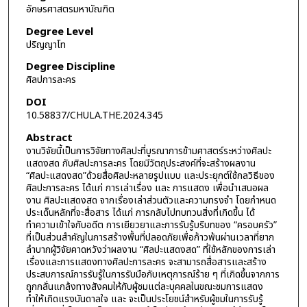
อักษรศาสตรมหาบัณฑิต
Degree Level
ปริญญาโท
Degree Discipline
ศิลปการละคร
DOI
10.58837/CHULA.THE.2024.345
Abstract
งานวิจัยนี้เป็นการวิจัยทางศิลปะที่บูรณาการข้ามศาสตร์ระหว่างศิลปะ
แสดงสด กับศิลปะการละคร โดยมีวัตถุประสงค์ที่จะสร้างผลงาน
“ศิลปะแสดงสด”ด้วยสื่อศิลปะหลายรูปแบบ และประยุกต์ใช้กลวิธีของ
ศิลปะการละคร ได้แก่ การเล่าเรื่อง และ การแสดง เพื่อนำเสนอผล
งาน ศิลปะแสดงสด จากเรื่องเล่าส่วนตัวและความทรงจำ โดยกำหนด
ประเด็นหลักที่จะสื่อสาร ได้แก่ การกลับไปทบทวนสิ่งที่เกิดขึ้น ได้
ทำความเข้าใจกับอดีต การเยียวยาและการรับรู้บริบทของ “ครอบครัว”
ที่เป็นส่วนสำคัญในการสร้างพื้นที่ปลอดภัยเพื่อก้าวพ้นผ่านเวลาที่ยาก
ลำบากผู้วิจัยคาดหวังว่าผลงาน “ศิลปะแสดงสด” ที่ใช้หลักของการเล่า
เรื่องและการแสดงทางศิลปะการละคร จะสามารถสื่อสารและสร้าง
ประสบการณ์การรับรู้ในการรับมือกับเหตุการณ์ร้าย ๆ ที่เกิดขึ้นจากการ
ถูกกลั่นแกล้งทางสังคมให้กับผู้ชมแต่ละบุคคลในขณะชมการแสดง
ทำให้เกิดแรงบันดาลใจ และ จะเป็นประโยชน์สำหรับผู้ชมในการรับรู้