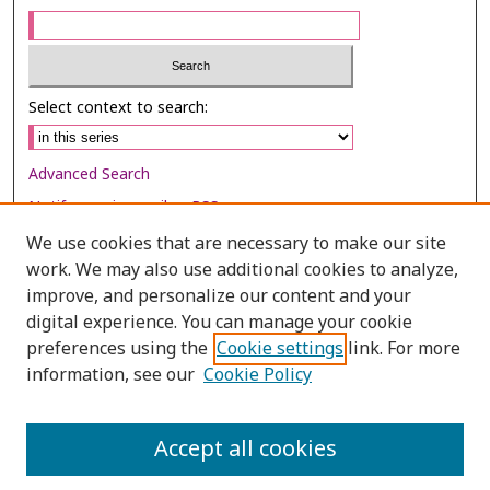
Select context to search:
Advanced Search
Notify me via email or
RSS
We use cookies that are necessary to make our site
Browse
work. We may also use additional cookies to analyze,
Collections
improve, and personalize our content and your
digital experience. You can manage your cookie
Disciplines
preferences using the
Cookie settings
link. For more
Authors
information, see our
Cookie Policy
Author Corner
Author FAQ
Accept all cookies