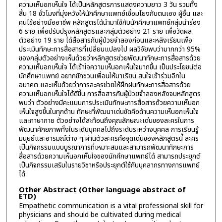
ความเห็นอกเห็นใจ ได้เป็นหลักสูตรการแสดงความยาว 3 วัน รวมทั้ง
สิ้น 18 ชั่วโมงที่มุ่งหวังให้นักศึกษาแพทย์เชื่อมโยงกับตนเอง ผู้อื่น และ
คนไข้อย่างมืออาชีพ หลักสูตรได้นำมาใช้กับนักศึกษาแพทย์กลุ่มนำร่อง
6 ราย เพื่อปรับปรุงหลักสูตรและกลุ่มตัวอย่าง 21 ราย เพื่อวัดผล
ตัวอย่าง 19 ราย ได้สื่อสารกับผู้ป่วยจำลองก่อนและหลังเรียนเพื่อ
ประเมินทักษะการสื่อสารที่เปลี่ยนแปลงไป ผลวิจัยพบว่ามากกว่า 95%
ของกลุ่มตัวอย่างเห็นด้วยว่าหลักสูตรช่วยพัฒนาทักษะการสื่อสารด้วย
ความเห็นอกเห็นใจ ได้เข้าใจความเห็นอกเห็นใจมากขึ้น เป็นประโยชน์ต่อ
นักศึกษาแพทย์ อยากชักชวนเพื่อนให้มาเรียน สนใจเข้าร่วมอีกใน
อนาคต และเห็นด้วยว่าการละครช่วยให้ฝึกฝนทักษะการสื่อสารด้วย
ความเห็นอกเห็นใจได้ดีขึ้น การสื่อสารกับผู้ป่วยจำลองหลังจบหลักสูตร
พบว่า ตัวอย่างมีคะแนนการประเมินทักษะการสื่อสารด้วยความเห็นอก
เห็นใจสูงขึ้นในทุกด้าน ทักษะที่พัฒนาเด่นชัดคือด้านความเห็นอกเห็นใจ
และภาษากาย ตัวอย่างได้สะท้อนถึงคุณลักษณะเด่นของละครในการ
พัฒนาศักยภาพทั้งในระดับบุคคลไปถึงระดับระหว่างบุคคล การเรียนรู้
มนุษย์และอารมณ์ต่าง ๆ ผ่านตัวละครคือจุดเด่นของหลักสูตรนี้ ละคร
เป็นกิจกรรมแบบบูรณาการที่เหมาะสมและสามารถพัฒนาทักษะการ
สื่อสารด้วยความเห็นอกเห็นใจของนักศึกษาแพทย์ได้ สามารถประยุกต์
เป็นกิจกรรมเสริมในรายวิชาหรือประยุกต์ใช้กับบุคลากรทางการแพทย์
ได้
Other Abstract (Other language abstract of
ETD)
Empathetic communication is a vital professional skill for
physicians and should be cultivated during medical