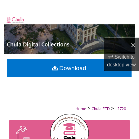
Search
Browse Collections
My Account
×
About
Switch to
desktop
view
Digital Commons Network™
Download
>
>
Home
Chula-ETD
12720