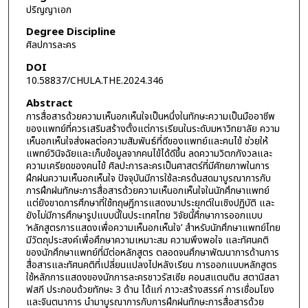
ปริญญาเอก
Degree Discipline
ศิลปการละคร
DOI
10.58837/CHULA.THE.2024.346
Abstract
การสื่อสารด้วยความเห็นอกเห็นใจเป็นหนึ่งในทักษะความเป็นมืออาชีพ
ของแพทย์ที่ควรเสริมสร้างตั้งแต่การเรียนในระดับมหาวิทยาลัย ความ
เห็นอกเห็นใจส่งผลต่อความสัมพันธ์ที่ดีของแพทย์และคนไข้ ช่วยให้
แพทย์วินิจฉัยและเก็บข้อมูลจากคนไข้ได้ดีขึ้น ลดความวิตกกังวลและ
ความเครียดของคนไข้ ศิลปะการละครเป็นศาสตร์ที่มีศักยภาพในการ
ฝึกฝนความเห็นอกเห็นใจ ปัจจุบันมีการใช้ละครด้นสดมาบูรณาการกับ
การฝึกฝนทักษะการสื่อสารด้วยความเห็นอกเห็นใจในนักศึกษาแพทย์
แต่ยังขาดการศึกษาที่ใช้ทฤษฎีการแสดงมาประยุกต์ในเชิงปฏิบัติ และ
ยังไม่มีการศึกษารูปแบบนี้ในประเทศไทย วิจัยนี้ศึกษาการออกแบบ
‘หลักสูตรการแสดงเพื่อความเห็นอกเห็นใจ’ สำหรับนักศึกษาแพทย์ไทย
มีวัตถุประสงค์เพื่อศึกษาความเหมาะสม ความพึงพอใจ และทัศนคติ
ของนักศึกษาแพทย์ที่มีต่อหลักสูตร ตลอดจนศึกษาพัฒนาการด้านการ
สื่อสารและทัศนคติที่เปลี่ยนแปลงไปหลังเรียน การออกแบบหลักสูตร
ใช้หลักการแสดงของนักการละครชาวรัสเซีย คอนสแตนติน สตานิสลา
ฟสกี ประกอบด้วยทักษะ 3 ด้าน ได้แก่ ภาวะสร้างสรรค์ การเชื่อมโยง
และจินตนาการ นำมาบูรณาการกับการฝึกฝนทักษะการสื่อสารด้วย