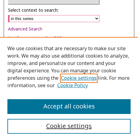
Select context to search:
Advanced Search
Notify me via email or
RSS
We use cookies that are necessary to make our site
Browse
work. We may also use additional cookies to analyze,
Collections
improve, and personalize our content and your
digital experience. You can manage your cookie
Disciplines
preferences using the
Cookie settings
link. For more
Authors
information, see our
Cookie Policy
Author Corner
Author FAQ
Accept all cookies
Cookie settings