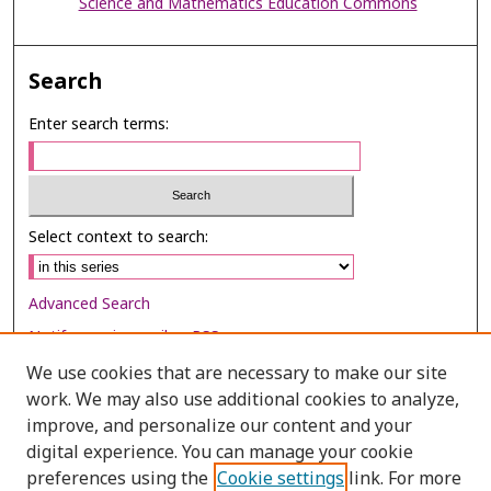
Science and Mathematics Education Commons
Search
Enter search terms:
Select context to search:
Advanced Search
Notify me via email or
RSS
We use cookies that are necessary to make our site
Browse
work. We may also use additional cookies to analyze,
improve, and personalize our content and your
Collections
digital experience. You can manage your cookie
Disciplines
preferences using the
Cookie settings
link. For more
Authors