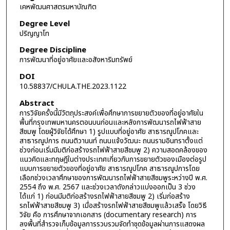
เคหพัฒนศาสตรมหาบัณฑิต
Degree Level
ปริญญาโท
Degree Discipline
การพัฒนาที่อยู่อาศัยและอสังหาริมทรัพย์
DOI
10.58837/CHULA.THE.2023.1122
Abstract
การวิจัยครั้งนี้มีวัตถุประสงค์เพื่อศึกษาการขยายตัวของที่อยู่อาศัยใน
พื้นที่กรุงเทพมหานครตอนบนก่อนและหลังการพัฒนารถไฟฟ้าสาย
สีชมพู โดยผู้วิจัยได้ศึกษา 1) รูปแบบที่อยู่อาศัย สาธารณูปโภคและ
สาธารณูปการ ถนนติวานนท์ ถนนแจ้งวัฒนะ ถนนรามอินทราตั้งแต่
ช่วงก่อนเริ่มมีมติก่อสร้างรถไฟฟ้าสายสีชมพู 2) ความสอดคล้องของ
แนวคิดและทฤษฎีในต่างประเทศเกี่ยวกับการขยายตัวของเมืองต่อรูป
แบบการขยายตัวของที่อยู่อาศัย สาธารณูปโภค สาธารณูปการโดย
เลือกช่วงเวลาศึกษาของการพัฒนารถไฟฟ้าสายสีชมพูระหว่างปี พ.ศ.
2554 ถึง พ.ศ. 2567 และช่วงเวลาดังกล่าวแบ่งออกเป็น 3 ช่วง
ได้แก่ 1) ก่อนมีมติก่อสร้างรถไฟฟ้าสายสีชมพู 2) เริ่มก่อสร้าง
รถไฟฟ้าสายสีชมพู 3) เมื่อสร้างรถไฟฟ้าสายสีชมพูแล้วเสร็จ โดยวิธี
วิจัย คือ การศึกษาจากเอกสาร (documentary research) การ
ลงพื้นที่สำรวจเก็บข้อมูลการรวบรวมจัดทำชุดข้อมูลผ่านการแสดงผล