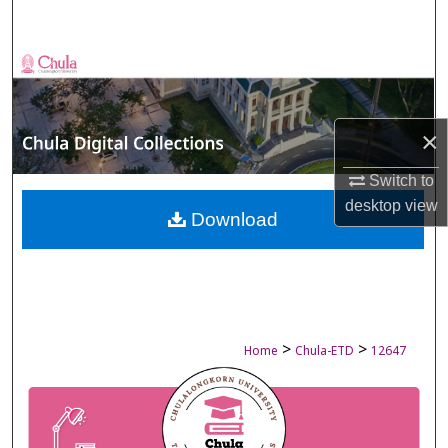
Search
Browse Collections
My Account
×
About
Switch to
desktop
view
Digital Commons Network™
Download
>
>
Home
Chula-ETD
12647