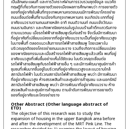
เป็นลักษณะแผนที่ และการวิเคราะห์ผ่านการรวบรวมชุดข้อมูล แนวคิด
ทฤษฎีที่เกี่ยวกับการขยายตัวของเมืองผลการศึกษาพบว่า การขยายตัว
ของที่อยู่อาศัยในพื้นที่กรุงเทพมหานครตอนบนมีการพัฒนาโครงข่าย
ถนนเชื่อมต่อพื้นที่ชานเมืองกับกรุงเทพมหานคร จนเกิดประเภทที่อยู่
อาศัยแนวราบตามถนนสายหลัก อาทิ ถนนติวานนท์ ถนนแจ้งวัฒนะ
ถนนรามอินทรา และเกิดพาณิชยกรรมในรูปแบบร้านค้าตึกแถวริมทาง
ตามแนวถนน เมื่อรถไฟฟ้าสายสีชมพูเริ่มก่อสร้าง จึงเริ่มมีการพัฒนา
ที่อยู่อาศัยที่เปลี่ยนแปลงจากที่อยู่อาศัยแนวราบเป็นที่อยู่อาศัยแนวสูง
ในบางพื้นที่ ตลอดแนวเส้นทางรถไฟฟ้าสายสีชมพู โดยเฉพาะใน
บริเวณจุดตัดของโครงข่ายถนนและราง รวมถึงเกิดการเปลี่ยนแปลง
ของพาณิชยกรรมและเมื่อสร้างรถไฟฟ้าสายสีชมพูแล้วเสร็จ พบที่อยู่
อาศัยแนวสูงที่เพิ่มขึ้นอย่างเห็นได้ชัดเจน ในบริเวณจุดเชื่อมต่อ
รถไฟฟ้าสายสีชมพูกับรถไฟฟ้าสายอื่น ๆ และมีการพัฒนาศูนย์การค้า
ชุมชนที่เพิ่มมากขึ้นอยู่ในบริเวณที่อยู่อาศัยแนวสูงและแนวราบใกล้
สถานีรถไฟฟ้า ในบริเวณสถานีรถไฟฟ้าสายสีชมพู พบว่า มีการพัฒนา
ที่อยู่อาศัยแนวสูง ห้างสรรพสินค้าและศูนย์การค้าชุมชน และนอกรัศมี
สถานีรถไฟฟ้าสายสีชมพู พบว่า มีการพัฒนาที่อยู่อาศัยแนวราบ ห้าง
สรรพสินค้าและศูนย์การค้าชุมชน ตามลำดับการพัฒนาการขยายตัว
ของที่อยู่อาศัยและโครงข่ายราง
Other Abstract (Other language abstract of
ETD)
The objective of this research was to study the
expansion of housing in the upper Bangkok area before
and after the development of the MRT Pink Line. The