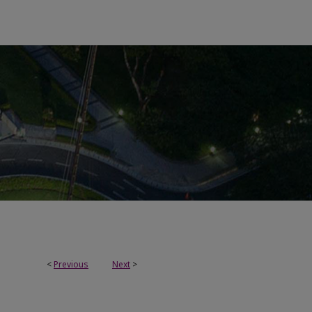
<
Previous
Next
>