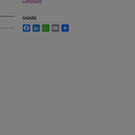
Commons
SHARE
Facebook
LinkedIn
WhatsApp
Email
Share