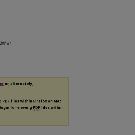
ักกีฬา
er
or, alternately,
ng
PDF
files within Firefox on Mac
plugin for viewing
PDF
files within