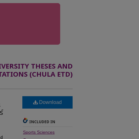
ERSITY THESES AND
TATIONS (CHULA ETD)
Download
ร
์
INCLUDED IN
Sports Sciences
nd