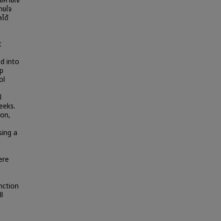
้อหายใจ
ายใจ
ได้
t
d into
up
ol
l
eeks.
ion,
sing a
ere
nction
l