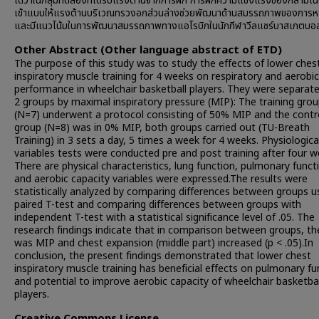
ได้ว่าในกลุ่มทดลองที่ได้รับแรงต้านจากการฝึก การฝึกความแข็งแรงของกล้ามเนื
เข้าแบบให้แรงต้านบริเวณทรวงอกส่วนล่างช่วยพัฒนาด้านสมรรถภาพของการห
และมีแนวโน้มในการพัฒนาสมรรถภาพทางแอโรบิกในนักกีฬาวีลแชร์บาสเกตบอล
Other Abstract (Other language abstract of ETD)
The purpose of this study was to study the effects of lower ches
inspiratory muscle training for 4 weeks on respiratory and aerobic
performance in wheelchair basketball players. They were separate
2 groups by maximal inspiratory pressure (MIP): The training gro
(N=7) underwent a protocol consisting of 50% MIP and the contr
group (N=8) was in 0% MIP, both groups carried out (TU-Breath
Training) in 3 sets a day, 5 times a week for 4 weeks. Physiologica
variables tests were conducted pre and post training after four w
There are physical characteristics, lung function, pulmonary funct
and aerobic capacity variables were expressed.The results were
statistically analyzed by comparing differences between groups u
paired T-test and comparing differences between groups with
independent T-test with a statistical significance level of .05. The
research findings indicate that in comparison between groups, th
was MIP and chest expansion (middle part) increased (p < .05).In
conclusion, the present findings demonstrated that lower chest
inspiratory muscle training has beneficial effects on pulmonary fu
and potential to improve aerobic capacity of wheelchair basketbal
players.
Creative Commons License