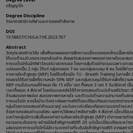
Degree Level
ปริญญาโท
Degree Discipline
วิทยาศาสตร์การกีฬาและการออกกำลังกาย
DOI
10.58837/CHULA.THE.2023.767
Abstract
วัตถุประสงค์การวิจัย เพื่อศึกษาผลของการฝึกความแข็งแรงของกล้ามเนื้อหายใ
ให้แรงต้านบริเวณทรวงอกส่วนล่าง ส่งผลต่อสมรรถภาพของการหายใจและสม
ทางแอโรบิกในนักกีฬาวีลแชร์บาสเกตบอล โดยการสุ่มตัวอย่างแบบเฉพาะเจาะจ
แบ่งออกเป็น 2 กลุ่ม ได้แก่ กลุ่มทดลอง 7 คน และกลุ่มควบคุม 8 คน โดยใช้ค่าแ
การหายใจเข้าสูงสุด (MIP) โดยใช้เครื่องมือ TU - Breath Training ในการฝึก ซึ
ทดลองได้รับการฝึกที่ความหนัก 50% MIP และกลุ่มควบคุมได้รับการฝึกที่ความ
MIP ตามโปรแกรมที่กำหนด คือ 15 ครั้ง/ เซต ทั้งหมด 3 เซต 5 วัน/สัปดาห์ เป็
เวลาทั้งหมด 4 สัปดาห์ โดยก่อนและหลังได้ทำการทดสอบตัวแปรด้านสรีรวิทยา 
ด้านสมรรถภาพปอด สมรรถภาพการหายใจ และตัวแปรด้านความสามารถที่แสด
ทางแอโรบิก จากนั้นนำมาวิเคราะห์ผลทางสถิติโดยเปรียบเทียบความแตกต่างระห
กลุ่มด้วยการทดสอบค่าทีแบบรายคู่ และวิเคราะห์เปรียบเทียบความแตกต่างระหว่
ด้วยการทดสอบค่าแบบอิสระ ผลการวิจัยพบว่าหลังการฝึก 4 สัปดาห์ เมื่อเปรียบเ
ระหว่างกลุ่มมีการเพิ่มขึ้นของค่าความดันหายใจเข้าสูงสุด (MIP) ค่าการขยายตัว
ทรวงอกระดับกลาง อย่างมีนัยสำคัญทางสถิติที่ .05 แต่เมื่อเปรียบเทียบระหว่างก
นสมรรถภาทางแอโรบิกไม่มีความแตกต่างที่ระดับนัยสำคัญทางสถิติ จากผลการวิ