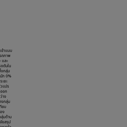
จเข้าแบบ
รรถภาพ
ง และ
รงดันใน
่งกลุ่ม
หนัก 0%
นระยะ
ตัวแปร
งออก
ว่าง
างกลุ่ม
ทียบ
ของ
ลุ่มด้าน
จัยสรุป