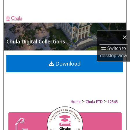
Search
Browse Collections
My Account
×
About
Switch to
desktop
view
Digital Commons Network™
Download
>
>
Home
Chula-ETD
12545