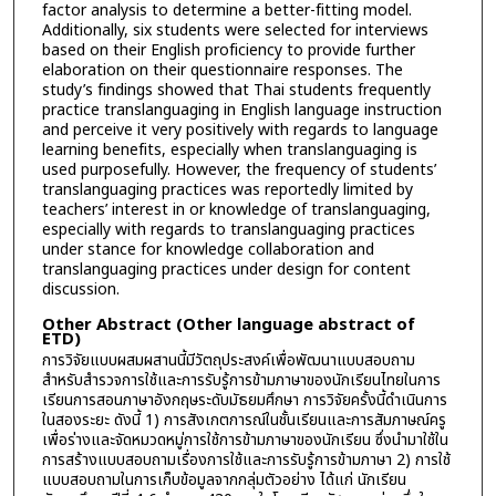
factor analysis to determine a better-fitting model.
Additionally, six students were selected for interviews
based on their English proficiency to provide further
elaboration on their questionnaire responses. The
study’s findings showed that Thai students frequently
practice translanguaging in English language instruction
and perceive it very positively with regards to language
learning benefits, especially when translanguaging is
used purposefully. However, the frequency of students’
translanguaging practices was reportedly limited by
teachers’ interest in or knowledge of translanguaging,
especially with regards to translanguaging practices
under stance for knowledge collaboration and
translanguaging practices under design for content
discussion.
Other Abstract (Other language abstract of
ETD)
การวิจัยแบบผสมผสานนี้มีวัตถุประสงค์เพื่อพัฒนาแบบสอบถาม
สำหรับสำรวจการใช้และการรับรู้การข้ามภาษาของนักเรียนไทยในการ
เรียนการสอนภาษาอังกฤษระดับมัธยมศึกษา การวิจัยครั้งนี้ดำเนินการ
ในสองระยะ ดังนี้ 1) การสังเกตการณ์ในชั้นเรียนและการสัมภาษณ์ครู
เพื่อร่างและจัดหมวดหมู่การใช้การข้ามภาษาของนักเรียน ซึ่งนำมาใช้ใน
การสร้างแบบสอบถามเรื่องการใช้และการรับรู้การข้ามภาษา 2) การใช้
แบบสอบถามในการเก็บข้อมูลจากกลุ่มตัวอย่าง ได้แก่ นักเรียน