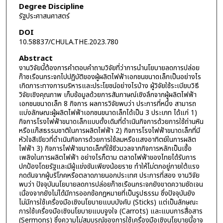
Degree Discipline
รัฐประศาสนศาสตร์
DOI
10.58837/CHULA.THE.2023.780
Abstract
งานวิจัยนี้ต้องการคำตอบคำถามวิจัยที่ว่าการนำนโยบายลดการปล่อย
ก๊าซเรือนกระจกไปปฏิบัติของผู้ผลิตไฟฟ้าเอกชนขนาดเล็กเป็นอย่างไร
เกิดภาระทางการบริหารและประโยชน์อย่างไรบ้าง ผู้วิจัยใช้ระเบียบวิธี
วิจัยเชิงคุณภาพ เก็บข้อมูลด้วยการสัมภาษณ์เชิงลึกจากผู้ผลิตไฟฟ้า
เอกชนขนาดเล็ก 8 กิจการ ผลการวิจัยพบว่า ประการที่หนึ่ง สามารถ
แบ่งลักษณะผู้ผลิตไฟฟ้าเอกชนขนาดเล็กได้เป็น 3 ประเภท ได้แก่ 1)
กิจการโรงไฟฟ้าขนาดเล็กแบบดั้งเดิมที่ดำเนินกิจการด้วยการใช้ถ่านหิน
หรือแก๊สธรรมชาติในการผลิตไฟฟ้า 2) กิจการโรงไฟฟ้าขนาดเล็กที่มี
หัวใจสีเขียวที่ดำเนินกิจการด้วยการใช้ลมหรือแสงอาทิตย์ในการผลิต
ไฟฟ้า 3) กิจการไฟฟ้าขนาดเล็กที่ใช้ชีวมวลจากกิจการหลักเป็นเชื้อ
เพลิงในการผลิตไฟฟ้า อย่างไรก็ตาม ตลาดไฟฟ้าของไทยได้รับการ
ปกป้องโดยรัฐและมีผู้แข่งขันเพียงน้อยราย ทำให้ไม่ตกอยู่ภายใต้แรง
กดดันจากผู้บริโภคหรือตลาดภายนอกประเทศ ประการที่สอง งานวิจัย
พบว่า ปัจจุบันนโยบายลดการปล่อยก๊าซเรือนกระจกยังขาดความชัดเจน
เนื่องจากยังไม่ได้มีการออกข้อกฎหมายที่เป็นรูปธรรม ซึ่งปัจจุบันยัง
ไม่มีการใช้เครื่องมือเชิงนโยบายแบบบังคับ (Sticks) แต่เป็นลักษณะ
การใช้เครื่องมือเชิงนโยบายแบบจูงใจ (Carrots) และแบบการสื่อสาร
(Sermons) ซึ่งความไม่สมบูรณ์ของการใช้เครื่องมือเชิงนโยบายนี้อาจ