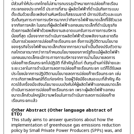
มีส่วนทำให้ประเทศไทยไม่สามารถบรรลุเป้าหมายการปล่อยก๊าซเรือน
กระจกของประเทศได้ ประการที่สาม ผู้ผลิตไฟฟ้าที่ดำเนินกิจการแบบ
ดั้งเดิมด้วยเชื้อเพลิงถ่านหินหรือแก๊สธรรมชาติ มีการปรับตัวและแบก
รับต้นทุนภาระทางการบริหารมากกว่ากิจการไฟฟ้าขนาดเล็กที่ใช้ชีวมวล
จากกิจการหลัก ในขณะที่ผู้ผลิตไฟฟ้าเอกชนขนาดเล็กที่ดำเนินธุรกิจ
ด้วยการผลิตไฟฟ้าด้วยพลังงานสะอาดแบกรับภาระทางการบริหาร
น้อยที่สุด เนื่องจากการดำเนินการผลิตไฟฟ้าด้วยพลังงานสะอาดถือ
เป็นการช่วยลดการปล่อยก๊าซเรือนกระจก ซึ่งการปฏิบัติตามนโยบาย
ของธุรกิจโรงไฟฟ้าขนาดเล็กเกิดจากการความจำเป็นต้องปรับตัวตาม
กลไกตลาดมากกว่าการกำหนดนโยบายของภาครัฐถึงแม้ผู้ผลิตไฟฟ้า
เอกชนขนาดเล็กจะมีภาระทางการบริหารจากการนำนโยบายลดการ
ปล่อยก๊าซเรือนกระจกไปปฏิบัติ ที่สำคัญได้แก่ ต้นทุนด้านค่าใช้จ่ายและ
ระยะเวลาในการดำเนินการลดการปล่อยก๊าซเรือนกระจก แต่ก็ได้รับผล
ประโยชน์จากการปฏิบัติตามนโยบายลดการปล่อยก๊าซเรือนกระจก เช่น
การเกิดภาพลักษณ์ที่ดีแก่องค์กร โดยผู้วิจัยมีข้อเสนอแนะที่สำคัญ คือ
ควรใช้เครื่องมือเชิงนโยบายแบบบังคับให้ผู้ผลิตไฟฟ้าเอกชนขนาดเล็ก
ดำเนินการลดการปล่อยก๊าซเรือนกระจก เพราะผู้ผลิตไฟฟ้าเอกชน
ขนาดเล็กส่วนใหญ่มีความพร้อมในการดำเนินการลดการปล่อยก๊าซ
เรือนกระจกแล้ว
Other Abstract (Other language abstract of
ETD)
This study aims to answer questions about how the
implementation of greenhouse gas emissions reduction
policy by Small Private Power Producers (SPPs) was, and