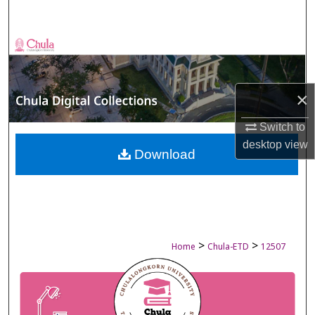
Search
Browse Collections
My Account
×
About
Switch to
desktop
view
Digital Commons Network™
Download
>
>
Home
Chula-ETD
12507