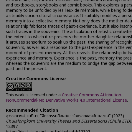
and textbooks, storybooks and comic books. This explores a per
memory to be unfolded by les lieux de mémoire, while being folde
a steadily socio-cultural circumstance. It suitably modifies a pers
memory into a collective memory. Not only does the mother-dau
relationship fabricate traces of past-experience, but it also inscri
such traces in the souvenirs. The articulation of artistic creativitie
the extent to which it re-presents the mother-daughter relationsh
it arouses sensorium to soak up the past, the sharing of recognit
souvenirs, as well as a response to the past-experience in the ver
moment of present memory. All this reveals the relationship bet
experience and memory. Experience is the past, memory the pres
whereas the souvenirs are the medium to bridge the gap betwee
past and the present.
Creative Commons License
This work is licensed under a
Creative Commons Attribution-
NonCommercial-No Derivative Works 4.0 International License
.
Recommended Citation
สุวรรณวงศ์, เนธิมา, "จิตรกรรมสื่อผสม : ร่องรอยของฉันและแม่" (2023).
Chulalongkorn University Theses and Dissertations (Chula ETD)
.
12397.
https://digital.car.chula.ac.th/chulaetd/12397