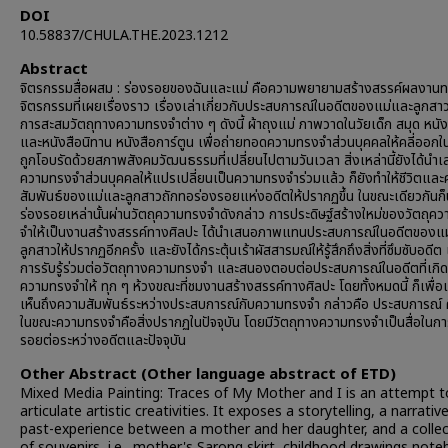
DOI
10.58837/CHULA.THE.2023.1212
Abstract
จิตรกรรมสื่อผสม : ร่องรอยของฉันและแม่ คือความพยายามสร้างสรรค์ผลงานท
จิตรกรรมที่เผยเรื่องราว เรื่องเล่าเกี่ยวกับประสบการณ์ในอดีตของแม่และลูกสา
การสะสมวัตถุทางความทรงจำต่าง ๆ ดังนี้ ผ้าถุงแม่ ภาพวาดในวัยเด็ก สมุด หนัง
และหนังสือนิทาน หนังสือการ์ตูน เพื่อถ่ายทอดความทรงจำส่วนบุคคลให้คลี่ออกใน
ถูกโอบรัดด้วยสภาพสังคมวัฒนธรรมที่เปลี่ยนไปตามวันเวลา สิ่งเหล่านี้ยังได้นำ
ความทรงจำส่วนบุคคลให้แปรเปลี่ยนเป็นความทรงจำร่วมแล้ว ก็ยังทำให้ชีวิตแล
สัมพันธ์ของแม่และลูกสาวถักทอร่องรอยแห่งอดีตให้ปรากฏขึ้น ในขณะเดียวกันก
ร่องรอยเหล่านั้นผ่านวัตถุความทรงจำดังกล่าว การประดิษฐ์สร้างใหม่ของวัตถุค
จำให้เป็นงานสร้างสรรค์ทางศิลปะ ได้นำเสนอภาพแทนประสบการณ์ในอดีตของแ
ลูกสาวให้ปรากฏอีกครั้ง และยังได้กระตุ้นเร้าผัสสารมณ์ให้รู้สึกถึงสิ่งที่ซึมซับอดีต
การรับรู้ร่วมต่อวัตถุทางความทรงจำ และสนองตอบต่อประสบการณ์ในอดีตที่เกิดข
ความทรงจำให้ ทุก ๆ ห้วงขณะที่ชมงานสร้างสรรค์ทางศิลปะ โดยทั้งหมดนี้ ก็เพื่อเ
เห็นถึงความสัมพันธ์ระหว่างประสบการณ์กับความทรงจำ กล่าวคือ ประสบการณ์ 
ในขณะความทรงจำคือสิ่งปรากฏในปัจจุบัน โดยมีวัตถุทางความทรงจำเป็นสื่อในการ
รอยต่อระหว่างอดีตและปัจจุบัน
Other Abstract (Other language abstract of ETD)
Mixed Media Painting: Traces of My Mother and I is an attempt t
articulate artistic creativities. It exposes a storytelling, a narrativ
past-experience between a mother and her daughter, and a collec
of souvenirs, i.e., mother's Sarong skirt, childhood drawings not