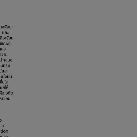
างศิลปะ
ว และ
สือเรียน
ขณะที่
เสนอ
ะความ
็นำเสนอ
วามทรง
ม่และ
 แบ่งปัน
ึ้นใน
ผยให้
คือ อดีต
เชื่อม
o
e of
tion
ebooks