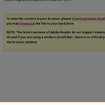
To view the content in your browser, please
download Adobe Read
you may
Download
the file to your hard drive.
NOTE: The latest versions of Adobe Reader do not support viewi
OS and if you are using a modern (Intel) Mac, there is no official 
the browser window.