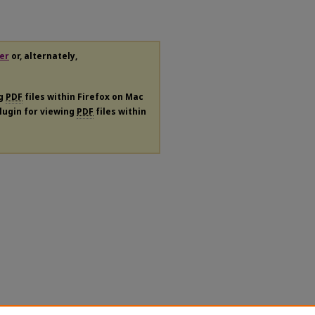
er
or, alternately,
ng
PDF
files within Firefox on Mac
plugin for viewing
PDF
files within