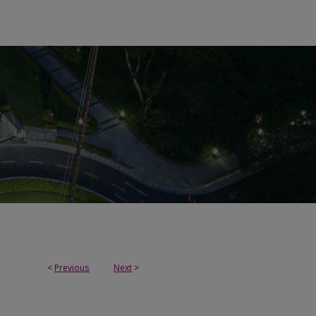
<
Previous
Next
>