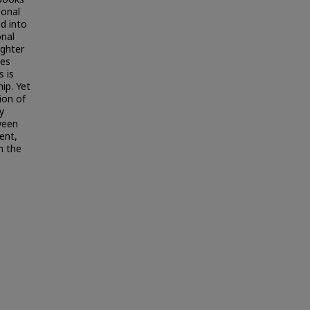
sonal
d into
onal
ghter
bes
s is
ip. Yet
ion of
y
ween
ent,
n the