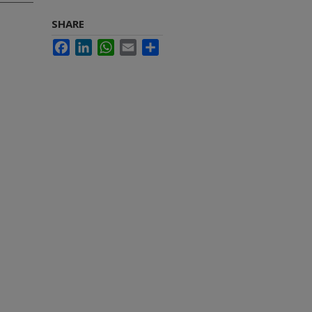
SHARE
Facebook
LinkedIn
WhatsApp
Email
Share