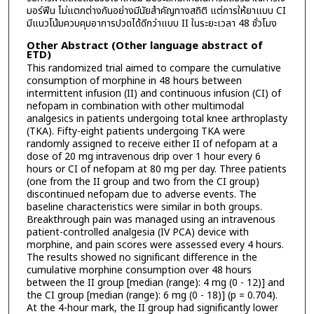
มอร์ฟีน ไม่แตกต่างกันอย่างมีนัยสำคัญทางสถิติ แต่การให้ยาแบบ CI
มีแนวโน้มควบคุมอาการปวดได้ดีกว่าแบบ II ในระยะเวลา 48 ชั่วโมง
Other Abstract (Other language abstract of
ETD)
This randomized trial aimed to compare the cumulative
consumption of morphine in 48 hours between
intermittent infusion (II) and continuous infusion (CI) of
nefopam in combination with other multimodal
analgesics in patients undergoing total knee arthroplasty
(TKA). Fifty-eight patients undergoing TKA were
randomly assigned to receive either II of nefopam at a
dose of 20 mg intravenous drip over 1 hour every 6
hours or CI of nefopam at 80 mg per day. Three patients
(one from the II group and two from the CI group)
discontinued nefopam due to adverse events. The
baseline characteristics were similar in both groups.
Breakthrough pain was managed using an intravenous
patient-controlled analgesia (IV PCA) device with
morphine, and pain scores were assessed every 4 hours.
The results showed no significant difference in the
cumulative morphine consumption over 48 hours
between the II group [median (range): 4 mg (0 - 12)] and
the CI group [median (range): 6 mg (0 - 18)] (p = 0.704).
At the 4-hour mark, the II group had significantly lower