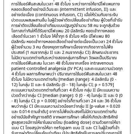
การใช้มอร์ฟีนสะสมในเวลา 48 ชั่วโมง ระหว่างการให้ยานีโฟแพมทาง
หลอดเลือดดำอย่างมีเว้นระยะ (intermittent infusion, II) และ
อย่างต่อเนื่อง (continuous infusion, CI) เมื่อให้ร่วมกับยาระงับ
ปวดแบบผสมผสานอื่น ในผู้ป่วยผ่าตัดเปลี่ยนข้อเข่าเทียม ผู้ป่วยที่เข้ารับ
การผ่าตัดเปลี่ยนข้อเข่าเทียมแบบปฐมภูมิจำนวน 58 คน จะถูกสุ่มด้วย
โอกาสเท่ากันให้ได้รับยานีโฟแพม 20 มิลลิกรัม หยดเข้าทางหลอด
เลือดดำในเวลา 1 ชั่วโมง ให้ซ้ำทุก 6 ชั่วโมง หรือ นีโฟแพม 80
มิลลิกรัม หยดเข้าทางหลอดเลือดดำอย่างต่อเนื่องเป็นเวลา 24 ชั่วโมง
ผู้ป่วยจำนวน 3 คน ต้องหยุดการศึกษาเนื่องจากเกิดอาการไม่พึง
ประสงค์ (1 คนจากกลุ่ม II และ 2 คนจากกลุ่ม CI) ลักษณะประชากร
ไม่มีความแตกต่างกันระหว่างสองกลุ่มการศึกษา วัดผลเป็นปริมาณ
การใช้มอร์ฟีนสะสม ในเวลา 48 ชั่วโมงจากเครื่อง intravenous
patient-controlled analgesia (IV PCA) และคะแนนความปวดทุก
4 ชั่วโมง ผลการศึกษาพบว่า ปริมาณการใช้มอร์ฟีนสะสมในเวลา 48
ชั่วโมง ไม่มีความแตกต่างกัน [median (range): 4 มิลลิกรัม (0 -
12) ในกลุ่ม II และ 6 มิลลิกรัม (0 - 18) ในกลุ่ม CI; p = 0.579]
คะแนนความปวดแตกต่างกันที่เวลา 4 ชั่วโมง กลุ่ม II มีคะแนนความ
ปวดต่ำกว่ากลุ่ม CI [median (range): 0 (0 - 4) ในกลุ่ม II และ 0 (0
- 8) ในกลุ่ม CI; p = 0.008] อย่างไรก็ตามที่เวลา 24 และ 36 ชั่วโมง
พบว่ากลุ่ม CI มีคะแนนความปวดน้อยกว่ากลุ่ม II [p-value = 0.020
และ 0.014 ตามลำดับ] อาการไม่พึงประสงค์ไม่มีความแตกต่างกัน
อย่างมีนัยสำคัญทางสถิติ จากผลการศึกษา เพื่อให้เกิดประสิทธิศักย์
สูงสุดควรมีการให้ยาในขนาดโถม (loading dose) ตามด้วยการให้ยา
แบบ CI โดยสรุปการให้ยา nefopam แบบ II และ CI ในผู้ป่วยที่เข้า
รับการผ่าตัดเปลี่ยนข้อเข่าเทียม มีประสิทธิศักย์ในการลดปริมาณการใช้