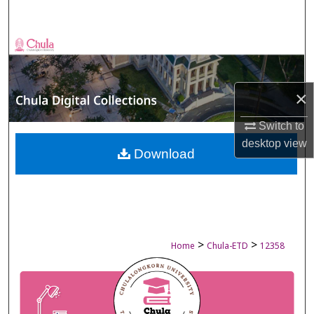
Search
Browse Collections
My Account
×
About
Switch to
desktop
view
Digital Commons Network™
Download
>
>
Home
Chula-ETD
12358