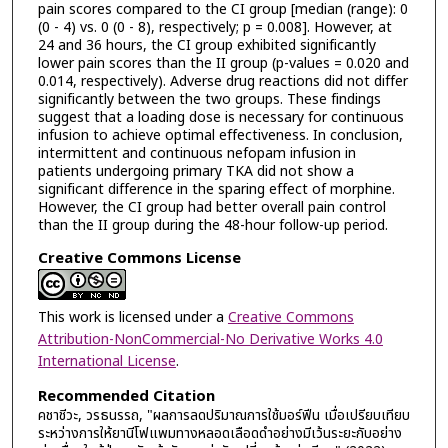
pain scores compared to the CI group [median (range): 0
(0 - 4) vs. 0 (0 - 8), respectively; p = 0.008]. However, at
24 and 36 hours, the CI group exhibited significantly
lower pain scores than the II group (p-values = 0.020 and
0.014, respectively). Adverse drug reactions did not differ
significantly between the two groups. These findings
suggest that a loading dose is necessary for continuous
infusion to achieve optimal effectiveness. In conclusion,
intermittent and continuous nefopam infusion in
patients undergoing primary TKA did not show a
significant difference in the sparing effect of morphine.
However, the CI group had better overall pain control
than the II group during the 48-hour follow-up period.
Creative Commons License
This work is licensed under a
Creative Commons
Attribution-NonCommercial-No Derivative Works 4.0
International License
.
Recommended Citation
คชาชีวะ, วรธนรรถ, "ผลการลดปริมาณการใช้มอร์ฟีน เมื่อเปรียบเทียบ
ระหว่างการให้ยานีโฟแพมทางหลอดเลือดดำอย่างมีเว้นระยะกับอย่าง