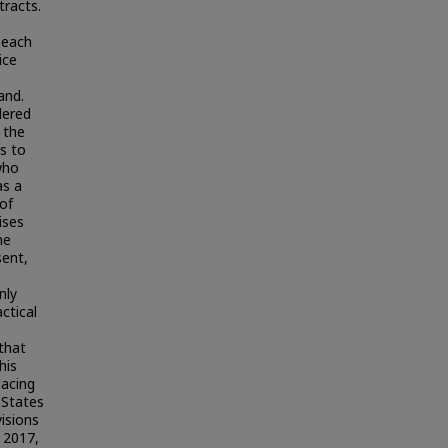
tracts.
 each
ice
and.
dered
 the
ns to
who
as a
 of
ises
he
sent,
nly
ctical
that
his
lacing
 States
isions
 2017,