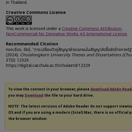
in Thailand.
Creative Commons License
This work is licensed under a
Creative Commons Attribution-
NonCommercial-No Derivative Works 4.0 International License
.
Recommended Citation
ทองเรือง, รัชนี, "การเปลี่ยนตัวคู่สัญญาฝ่ายเอกชนในสัญญาจัดซื้อจัดจ้างภาครัฐ
(2024).
Chulalongkorn University Theses and Dissertations (Chu
ETD)
. 12329.
https://digital.car.chula.ac.th/chulaetd/12329
To view the content in your browser, please
download Adobe Read
you may
Download
the file to your hard drive.
NOTE: The latest versions of Adobe Reader do not support viewi
OS and if you are using a modern (Intel) Mac, there is no official 
the browser window.