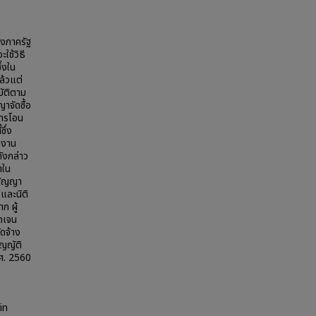
างภาครัฐ
ช้วิธี
่งใน
ล้วแต่
บัติตาม
าจัดซื้อ
การโอน
ซึ่ง
ยงาน
ังกล่าว
าใน
นสัญญา
 และนิติ
ก ผู้
ดเจน
ดจ้าง
ญญัติ
.ศ. 2560
in