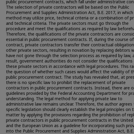
public procurement contracts, which fall under administrative con
The selection of private contractors will be based on the Public
Procurement and Supplies Administration Act, B.E. 2017, in which
method may utilize price, technical criteria or a combination of pr
and technical criteria. The private sectors must go through the
procedure and meet the qualifications as required by law beforeh
Therefore, the qualifications of the private contractors are consi
essential in public procurement contracts. If, during the course of
contract, private contractors transfer their contractual obligatio
other private sectors, resulting in novation by replacing debtors 
have not gone through the selection process as required by law, 
result, government authorities do not consider the qualifications
these private sectors in accordance with legal procedures. This ra
the question of whether such cases would affect the validity of t
public procurement contract. The study has revealed that, at pre
there is no specific law to prohibit the replacement of private
contractors in public procurement contracts. Instead, there are o
guidelines provided by the Federal Accounting Department for pra
understanding. The legal method for applying private law to
administrative law remains unclear. Therefore, the author agrees 
specific legislation should clearly establish the legal principles on t
matter by applying the provisions regarding the prohibition of rep
private contractors in public procurement contracts in the United
and the European Union as a guideline for incorporating such prov
into the Public Procurement and Supplies Administration Act, B.E.