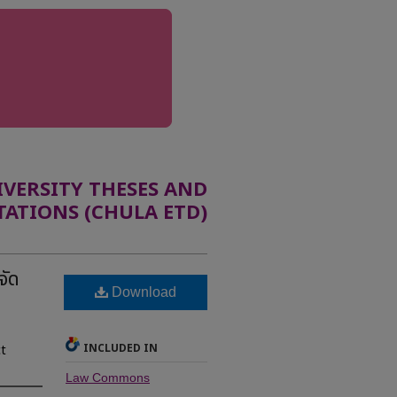
ERSITY THESES AND
TATIONS (CHULA ETD)
จัด
Download
INCLUDED IN
ct
Law Commons