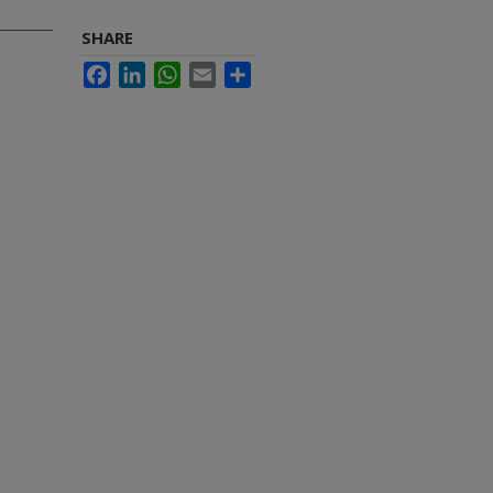
SHARE
Facebook
LinkedIn
WhatsApp
Email
Share