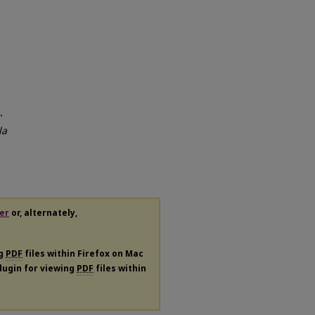
"
la
er
or, alternately,
ng
PDF
files within Firefox on Mac
plugin for viewing
PDF
files within