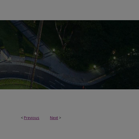
<
Previous
Next
>