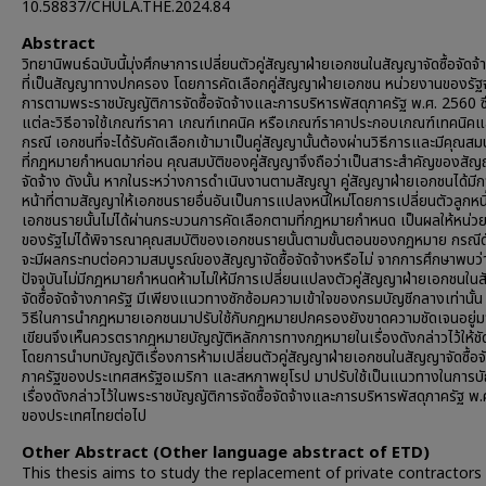
10.58837/CHULA.THE.2024.84
Abstract
วิทยานิพนธ์ฉบับนี้มุ่งศึกษาการเปลี่ยนตัวคู่สัญญาฝ่ายเอกชนในสัญญาจัดซื้อจัดจ้
ที่เป็นสัญญาทางปกครอง โดยการคัดเลือกคู่สัญญาฝ่ายเอกชน หน่วยงานของรัฐจะใ
การตามพระราชบัญญัติการจัดซื้อจัดจ้างและการบริหารพัสดุภาครัฐ พ.ศ. 2560 ซึ
แต่ละวิธีอาจใช้เกณฑ์ราคา เกณฑ์เทคนิค หรือเกณฑ์ราคาประกอบเกณฑ์เทคนิคแ
กรณี เอกชนที่จะได้รับคัดเลือกเข้ามาเป็นคู่สัญญานั้นต้องผ่านวิธีการและมีคุณสม
ที่กฎหมายกำหนดมาก่อน คุณสมบัติของคู่สัญญาจึงถือว่าเป็นสาระสำคัญของสัญญ
จัดจ้าง ดังนั้น หากในระหว่างการดำเนินงานตามสัญญา คู่สัญญาฝ่ายเอกชนได้มี
หน้าที่ตามสัญญาให้เอกชนรายอื่นอันเป็นการแปลงหนี้ใหม่โดยการเปลี่ยนตัวลูกหนี้
เอกชนรายนั้นไม่ได้ผ่านกระบวนการคัดเลือกตามที่กฎหมายกำหนด เป็นผลให้หน่ว
ของรัฐไม่ได้พิจารณาคุณสมบัติของเอกชนรายนั้นตามขั้นตอนของกฎหมาย กรณีด
จะมีผลกระทบต่อความสมบูรณ์ของสัญญาจัดซื้อจัดจ้างหรือไม่ จากการศึกษาพบว่
ปัจจุบันไม่มีกฎหมายกำหนดห้ามไม่ให้มีการเปลี่ยนแปลงตัวคู่สัญญาฝ่ายเอกชนใ
จัดซื้อจัดจ้างภาครัฐ มีเพียงแนวทางซักซ้อมความเข้าใจของกรมบัญชีกลางเท่านั้น
วิธีในการนำกฎหมายเอกชนมาปรับใช้กับกฎหมายปกครองยังขาดความชัดเจนอยู่มา
เขียนจึงเห็นควรตรากฎหมายบัญญัติหลักการทางกฎหมายในเรื่องดังกล่าวไว้ให้ชั
โดยการนำบทบัญญัติเรื่องการห้ามเปลี่ยนตัวคู่สัญญาฝ่ายเอกชนในสัญญาจัดซื้อจั
ภาครัฐของประเทศสหรัฐอเมริกา และสหภาพยุโรป มาปรับใช้เป็นแนวทางในการบั
เรื่องดังกล่าวไว้ในพระราชบัญญัติการจัดซื้อจัดจ้างและการบริหารพัสดุภาครัฐ พ
ของประเทศไทยต่อไป
Other Abstract (Other language abstract of ETD)
This thesis aims to study the replacement of private contractors 