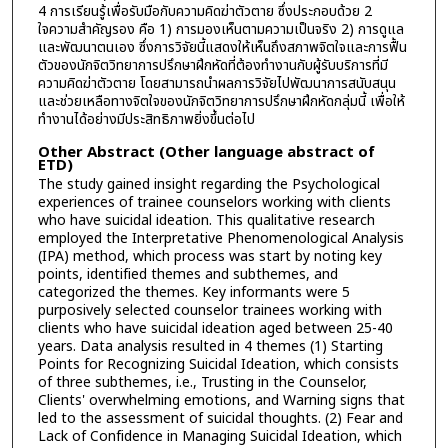
4 การเรียนรู้เพื่อรับมือกับความคิดฆ่าตัวตาย ซึ่งประกอบด้วย 2
ใจความสำคัญรอง คือ 1) การมองเห็นตามความเป็นจริง 2) การดูแล
และพัฒนาตนเอง ซึ่งการวิจัยนี้แสดงให้เห็นถึงสภาพจิตใจและการฟื้น
ตัวของนักจิตวิทยาการปรึกษาฝึกหัดที่ต้องทำงานกับผู้รับบริการที่มี
ความคิดฆ่าตัวตาย โดยสามารถนำผลการวิจัยไปพัฒนาการสนับสนุน
และช่วยเหลือทางจิตใจของนักจิตวิทยาการปรึกษาฝึกหัดกลุ่มนี้ เพื่อให้
ทำงานได้อย่างมีประสิทธิภาพยิ่งขึ้นต่อไป
Other Abstract (Other language abstract of
ETD)
The study gained insight regarding the Psychological
experiences of trainee counselors working with clients
who have suicidal ideation. This qualitative research
employed the Interpretative Phenomenological Analysis
(IPA) method, which process was start by noting key
points, identified themes and subthemes, and
categorized the themes. Key informants were 5
purposively selected counselor trainees working with
clients who have suicidal ideation aged between 25-40
years. Data analysis resulted in 4 themes (1) Starting
Points for Recognizing Suicidal Ideation, which consists
of three subthemes, i.e., Trusting in the Counselor,
Clients' overwhelming emotions, and Warning signs that
led to the assessment of suicidal thoughts. (2) Fear and
Lack of Confidence in Managing Suicidal Ideation, which