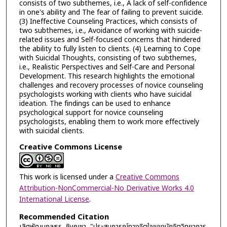
consists of two subthemes, i.e., A lack of self-confidence
in one's ability and The fear of failing to prevent suicide.
(3) Ineffective Counseling Practices, which consists of
two subthemes, i.e., Avoidance of working with suicide-
related issues and Self-focused concerns that hindered
the ability to fully listen to clients. (4) Learning to Cope
with Suicidal Thoughts, consisting of two subthemes,
i.e., Realistic Perspectives and Self-Care and Personal
Development. This research highlights the emotional
challenges and recovery processes of novice counseling
psychologists working with clients who have suicidal
ideation. The findings can be used to enhance
psychological support for novice counseling
psychologists, enabling them to work more effectively
with suicidal clients.
Creative Commons License
This work is licensed under a
Creative Commons
Attribution-NonCommercial-No Derivative Works 4.0
International License
.
Recommended Citation
เลิศพัฒนกุลธร, ชิษณุชา, "ประสบการณ์ทางจิตใจของนักจิตวิทยาการ