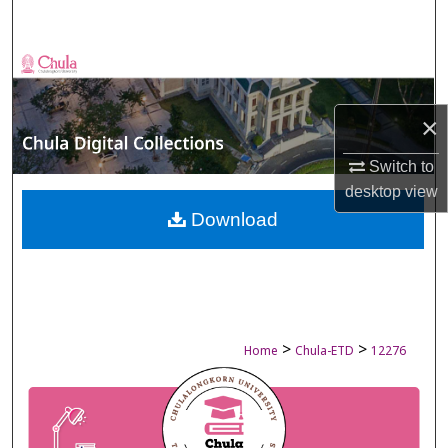
Search
Browse Collections
My Account
×
About
Switch to
desktop
view
Digital Commons Network™
Download
>
>
Home
Chula-ETD
12276