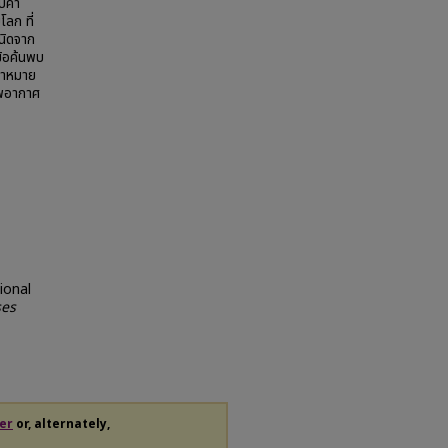
บค่า
ลก ที่
เนิดจาก
้อค้นพบ
ป้าหมาย
าพอากาศ
ional
ses
er
or, alternately,