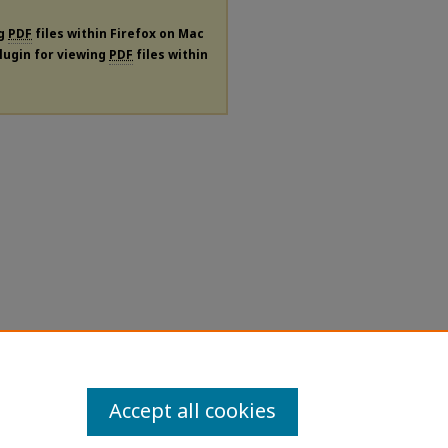
ng
PDF
files within Firefox on Mac
plugin for viewing
PDF
files within
Accept all cookies