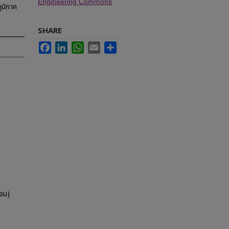
Engineering Commons
ูมิภาค
SHARE
Facebook
LinkedIn
WhatsApp
Email
Share
อม)