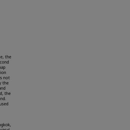
se, the
econd
map
tion
es not
y the
and
d, the
nd.
 used
ngkok,