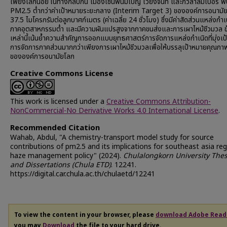
เพียงเล็กน้อย ในทางกลับกัน เมืองเช่นพนมเปญ เวียงจันท์ และกัวลาลัมเปอร์ พ
PM2.5 ต่ำกว่าค่าเป้าหมายระยะกลาง (Interim Target 3) ขององค์การอนามัยโ
37.5 ไมโครกรัมต่อลูกบาศก์เมตร (ค่าเฉลี่ย 24 ชั่วโมง) ซึ่งมีค่าสัดส่วนแหล่งกำ
ภาคอุตสาหกรรมต่ำ และมีความผันแปรสูงจากภาคขนส่งและการเผาไหม้ชีวมวล ข
เหล่านี้เน้นย้ำความสำคัญการออกแบบยุทธศาสตร์การจัดการแหล่งกำเนิดที่มุ่งเ
การจัดการภาคส่วนมากกว่าเพียงการเผาไหม้ชีวมวลเพื่อให้บรรลุเป้าหมายคุณภ
ขององค์การอนามัยโลก
Creative Commons License
This work is licensed under a
Creative Commons Attribution-
NonCommercial-No Derivative Works 4.0 International License
.
Recommended Citation
Wahab, Abdul, "A chemistry-transport model study for source
contributions of pm2.5 and its implications for southeast asia reg
haze management policy" (2024).
Chulalongkorn University The
and Dissertations (Chula ETD)
. 12241.
https://digital.car.chula.ac.th/chulaetd/12241
To view the content in your browser, please
download Adobe Read
you may
Download
the file to your hard drive.