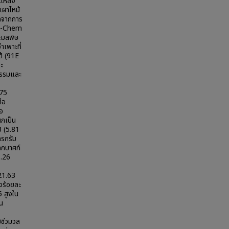
กแหล่ง
เผาไหม้
ิดจากการ
OS-Chem
ะมลพิษ
เพาะที่
ต้ (91E
ะ
กรรมและ
.75
่อ
อ
นกเป็น
 (5.81
ครกรัม
ูกบาศก์
8.26
21.63
งร้อยละ
5 สูงใน
็น
้ชีวมวล