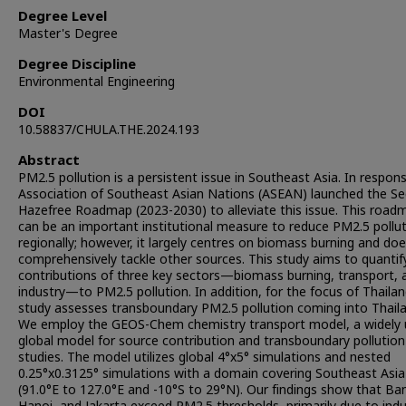
Degree Level
Master's Degree
Degree Discipline
Environmental Engineering
DOI
10.58837/CHULA.THE.2024.193
Abstract
PM2.5 pollution is a persistent issue in Southeast Asia. In respon
Association of Southeast Asian Nations (ASEAN) launched the S
Hazefree Roadmap (2023-2030) to alleviate this issue. This road
can be an important institutional measure to reduce PM2.5 pollu
regionally; however, it largely centres on biomass burning and do
comprehensively tackle other sources. This study aims to quantif
contributions of three key sectors—biomass burning, transport, 
industry—to PM2.5 pollution. In addition, for the focus of Thailan
study assesses transboundary PM2.5 pollution coming into Thaila
We employ the GEOS-Chem chemistry transport model, a widely
global model for source contribution and transboundary pollution
studies. The model utilizes global 4°x5° simulations and nested
0.25°x0.3125° simulations with a domain covering Southeast Asia
(91.0°E to 127.0°E and -10°S to 29°N). Our findings show that Ba