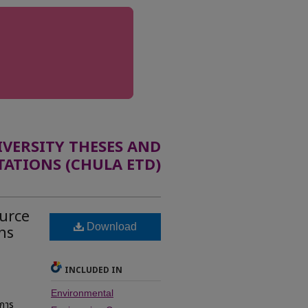
ERSITY THESES AND
TATIONS (CHULA ETD)
ource
Download
ns
INCLUDED IN
Environmental
งการ