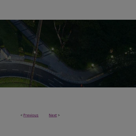
<
Previous
Next
>