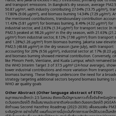
Hanoi, and Jakarta exceed PM2.5 thresholds, primarily due to indu
and transport emissions. In Bangkok’s dry season, average PM2.
50.87 µg/m³, with industry contributing 27.04% (13.75 µg/m³), tra
17.80% (9.06 µg/m³), and biomass burning 14.34% (7.29 µg/m³). 
the mentioned contributions, transboundary contribution accoun
11.43% (5.81 µg/m³) for biomass burning, 8.49% (4.32 µg/m³) for
industrial sector, and 2.63% (1.34 µg/m³) for transport sector. In 
PM2.5 peaked at 98.26 µg/m³ in the dry season, with 21.63% (21.
µg/m³) from industrial sector, 8.12% (7.98 µg/m³) from transport 
and 1.28%(1.26 µg/m³) from biomass burning. Jakarta saw elevat
PM2.5 (48.68 µg/m³) in the dry season (June-July), with transport
accounting for 20% (9.56 µg/m³), industrial sector at 17% (8.23 µ
and biomass burning showed minimal contribution. Conversely, cit
like Phnom Penh, Vientiane, and Kuala Lumpur, which remained b
the WHO Interim Target 3 of 37.5 µg/m³ (24-hour average), sho
lower industrial contributions and more variation from transport
biomass burning. These findings underscore the need for a broad
strategy targeting additional sectors beyond biomass burning to
WHO air quality goals
Other Abstract (Other language abstract of ETD)
อนุภาคขนาดเล็กกว่า 2.5 ไมครอน ยังคงเป็นปัญหามลภาวะที่เรื้อรังสำหรับภูมิภา
ตะวันออกเฉียงใต้ ดังนั้นสมาคมประชาชาติแห่งเอเชียตะวันออกเฉียงใต้ (ASEAN)
จัดทำแผน Second Hazefree Roadmap (2023-2030) เพื่อลดมลพิษ PM2
ระดับภูมิภาค อย่างไรก็ดี แผนที่แนวทางนี้มุ่งเน้นที่ภาคการเผาไหม้ชีวมวลเป็นหลั