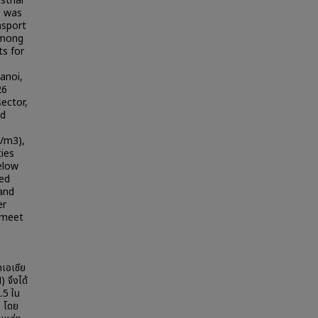
strial
5 was
nsport
Among
ts for
Hanoi,
26
sector,
ed
g/m3),
ies
elow
wed
 and
er
 meet
คเอเซีย
 จึงได้
.5 ใน
ก โดย