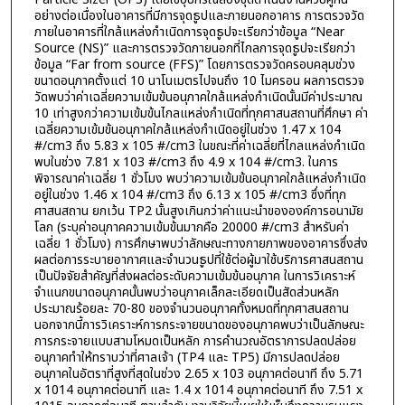
อย่างต่อเนื่องในอาคารที่มีการจุดธูปและภายนอกอาคาร การตรวจวัด
ภายในอาคารที่ใกล้แหล่งกำเนิดการจุดธูปจะเรียกว่าข้อมูล “Near
Source (NS)” และการตรวจวัดภายนอกที่ไกลการจุดธูปจะเรียกว่า
ข้อมูล “Far from source (FFS)” โดยการตรวจวัดครอบคลุมช่วง
ขนาดอนุภาคตั้งแต่ 10 นาโนเมตรไปจนถึง 10 ไมครอน ผลการตรวจ
วัดพบว่าค่าเฉลี่ยความเข้มข้นอนุภาคใกล้แหล่งกำเนิดนั้นมีค่าประมาณ
10 เท่าสูงกว่าความเข้มข้นไกลแหล่งกำเนิดที่ทุกศาสนสถานที่ศึกษา ค่า
เฉลี่ยความเข้มข้นอนุภาคใกล้แหล่งกำเนิดอยู่ในช่วง 1.47 x 104
#/cm3 ถึง 5.83 x 105 #/cm3 ในขณะที่ค่าเฉลี่ยที่ไกลแหล่งกำเนิด
พบในช่วง 7.81 x 103 #/cm3 ถึง 4.9 x 104 #/cm3. ในการ
พิจารณาค่าเฉลี่ย 1 ชั่วโมง พบว่าความเข้มข้นอนุภาคใกล้แหล่งกำเนิด
อยู่ในช่วง 1.46 x 104 #/cm3 ถึง 6.13 x 105 #/cm3 ซึ่งที่ทุก
ศาสนสถาน ยกเว้น TP2 นั้นสูงเกินกว่าค่าแนะนำขององค์การอนามัย
โลก (ระบุค่าอนุภาคความเข้มข้นมากคือ 20000 #/cm3 สำหรับค่า
เฉลี่ย 1 ชั่วโมง) การศึกษาพบว่าลักษณะทางกายภาพของอาคารซึ่งส่ง
ผลต่อการระบายอากาศและจำนวนธูปที่ใช้ต่อผู้มาใช้บริการศาสนสถาน
เป็นปัจจัยสำคัญที่ส่งผลต่อระดับความเข้มข้นอนุภาค ในการวิเคราะห์
จำแนกขนาดอนุภาคนั้นพบว่าอนุภาคเล็กละเอียดเป็นสัดส่วนหลัก
ประมาณร้อยละ 70-80 ของจำนวนอนุภาคทั้งหมดที่ทุกศาสนสถาน
นอกจากนี้การวิเคราะห์การกระจายขนาดของอนุภาคพบว่าเป็นลักษณะ
การกระจายแบบสามโหมดเป็นหลัก การคำนวณอัตราการปลดปล่อย
อนุภาคทำให้ทราบว่าที่ศาลเจ้า (TP4 และ TP5) มีการปลดปล่อย
อนุภาคในอัตราที่สูงที่สุดในช่วง 2.65 x 103 อนุภาคต่อนาที ถึง 5.71
x 1014 อนุภาคต่อนาที และ 1.4 x 1014 อนุภาคต่อนาที ถึง 7.51 x