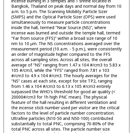
incense burning in 3 temples and 1 shrine located in
Bangkok, Thailand on peak days and normal day from 10
a.m. to 5 p.m. The Scanning Mobility Particle Sizer
(SMPS) and the Optical Particle Sizer (OPS) were used
simultaneously to measure particle concentrations
inside the hall, termed “Near Source (NS)”, where
incense was burned and outside the temple hall, termed
“Far from source (FFS)” within a broad size range of 10
nm to 10 μm. The NS concentrations averaged over the
measurement period (10 a.m. - 5 p.m.), were consistently
an order of magnitude higher compared to the FFS
across all sampling sites. Across all sites, the overall
average of “NS” ranging from 1.47 x 104 #/cm3 to 5.83 x
105 #/cm3, while the “FFS” ranged from 7.81 x 103
#/cm3 to 4.9 x 104 #/cm3. The hourly averages for the
“NS” cases at each site, except for site TP2, ranging
from 1.46 x 104 #/cm3 to 6.13 x 105 #/cm3 entirely
surpassed the WHO's threshold for good air quality (<
20000#/cm3 for 1h high PNC mean). The physical
feature of the hall resulting in different ventilation and
the incense stick number used per visitor are the critical
factors to the level of particle number concentration.
Ultrafine particles (N10-50 and N50-100) contributed
substantially to total PNC, comprising 70-80% of the
total PNC across all sites. The particle number size