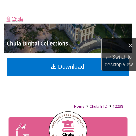
Search
Browse Collections
My Account
×
About
Switch to
desktop
view
Digital Commons Network™
Download
>
>
Home
Chula-ETD
12238