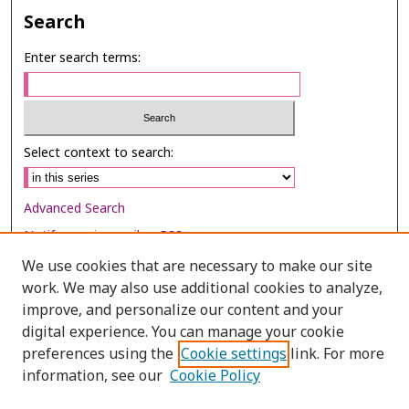
Search
Enter search terms:
Select context to search:
Advanced Search
Notify me via email or
RSS
We use cookies that are necessary to make our site
Browse
work. We may also use additional cookies to analyze,
Collections
improve, and personalize our content and your
digital experience. You can manage your cookie
Disciplines
preferences using the
Cookie settings
link. For more
Authors
information, see our
Cookie Policy
Author Corner