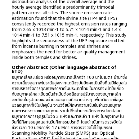
distribution analysis of the overall average and the
hourly average identified a predominantly trimodal
pattern across all sites. The source emission rate
estimation found that the shrine site (TP4 and TP5)
consistently recorded the highest emission rates ranging
from 2.65 x 1013 min-1 to 5.71 x 1014 min-1 and 1.4 x
1014 min-1 to 7.51 x 1015 min-1, respectively. This study
highlights the seriousness of the UFP exposure emitted
from incense burning in temples and shrines and
emphasizes the need for better air quality management
inside both temples and shrines.
Other Abstract (Other language abstract of
ETD)
อนุภาคเล็กละเอียด หรืออนุภาคขนาดเล็กกว่า 100 นาโนเมตร นำมาซึ่ง
ความเสี่ยงสุขภาพในระดับสูงหากแต่ปัจจุบันยังคงเป็นสิ่งที่ไม่มีข้อมูลใน
การบริหารจัดการคุณภาพอากาศในประเทศไทย ในการที่จะเข้าใจเกี่ยว
กับอนุภาคเล็กละเอียดนั้นจำเป็นต้องสื่อสารปริมาณของอนุภาคเล็ก
ละเอียดในรูปแบบของจำนวนอนุภาคที่ขนาดต่างๆ เพิ่มเติมจากข้อมูล
มวลอนุภาคที่ใช้ในปัจจุบัน งานวิจัยนี้ศึกษาความเข้มข้นจำนวนอนุภาค
และการกระจายขนาดอนุภาค รวมไปถึงคำนวณอัตราการปลดปล่อย
อนุภาคจากการจุดธูปในวัด 3 แห่งและศาลเจ้า 1 แห่ง ในกรุงเทพ ใน
วันที่มีกิจกรรมสูงและในวันกิจกรรมปรกติ โดยดำเนินการตรวจวัดใน
ช่วงเวลา 10 นาฬิกาถึง 17 นาฬิกา การตรวจวัดได้ใช้อุปกรณ์
Scanning Mobility Particle Sizer (SMPS) และ Optical
Particle Sizer (OPS) โดยใช้อุปกรณ์สองชุดดำเนินงานควบคู่กัน