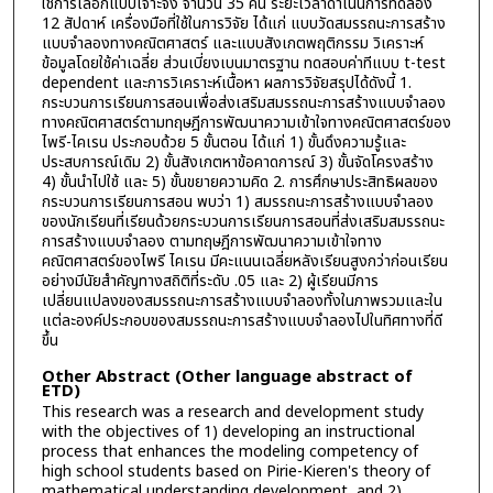
ใช้การเลือกแบบเจาะจง จำนวน 35 คน ระยะเวลาดำเนินการทดลอง
12 สัปดาห์ เครื่องมือที่ใช้ในการวิจัย ได้แก่ แบบวัดสมรรถนะการสร้าง
แบบจำลองทางคณิตศาสตร์ และแบบสังเกตพฤติกรรม วิเคราะห์
ข้อมูลโดยใช้ค่าเฉลี่ย ส่วนเบี่ยงเบนมาตรฐาน ทดสอบค่าทีแบบ t-test
dependent และการวิเคราะห์เนื้อหา ผลการวิจัยสรุปได้ดังนี้ 1.
กระบวนการเรียนการสอนเพื่อส่งเสริมสมรรถนะการสร้างแบบจำลอง
ทางคณิตศาสตร์ตามทฤษฎีการพัฒนาความเข้าใจทางคณิตศาสตร์ของ
ไพรี-ไคเรน ประกอบด้วย 5 ขั้นตอน ได้แก่ 1) ขั้นดึงความรู้และ
ประสบการณ์เดิม 2) ขั้นสังเกตหาข้อคาดการณ์ 3) ขั้นจัดโครงสร้าง
4) ขั้นนำไปใช้ และ 5) ขั้นขยายความคิด 2. การศึกษาประสิทธิผลของ
กระบวนการเรียนการสอน พบว่า 1) สมรรถนะการสร้างแบบจำลอง
ของนักเรียนที่เรียนด้วยกระบวนการเรียนการสอนที่ส่งเสริมสมรรถนะ
การสร้างแบบจำลอง ตามทฤษฎีการพัฒนาความเข้าใจทาง
คณิตศาสตร์ของไพรี ไคเรน มีคะแนนเฉลี่ยหลังเรียนสูงกว่าก่อนเรียน
อย่างมีนัยสำคัญทางสถิติที่ระดับ .05 และ 2) ผู้เรียนมีการ
เปลี่ยนแปลงของสมรรถนะการสร้างแบบจำลองทั้งในภาพรวมและใน
แต่ละองค์ประกอบของสมรรถนะการสร้างแบบจำลองไปในทิศทางที่ดี
ขึ้น
Other Abstract (Other language abstract of
ETD)
This research was a research and development study
with the objectives of 1) developing an instructional
process that enhances the modeling competency of
high school students based on Pirie-Kieren's theory of
mathematical understanding development, and 2)