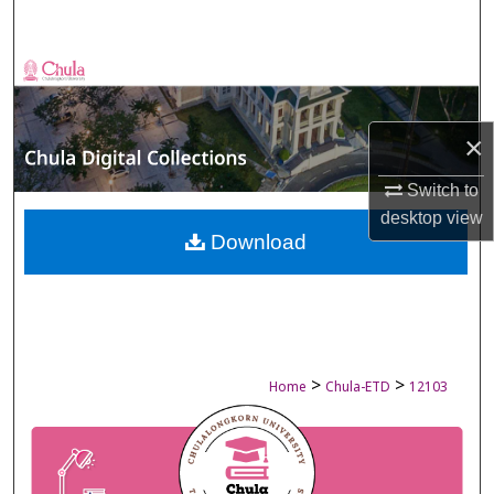
Search
Browse Collections
My Account
×
About
Switch to
desktop
view
Digital Commons Network™
Download
>
>
Home
Chula-ETD
12103