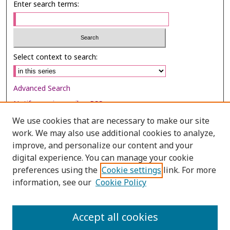
Enter search terms:
Select context to search:
Advanced Search
Notify me via email or
RSS
We use cookies that are necessary to make our site
Browse
work. We may also use additional cookies to analyze,
improve, and personalize our content and your
Collections
digital experience. You can manage your cookie
Disciplines
preferences using the
Cookie settings
link. For more
Authors
information, see our
Cookie Policy
Author Corner
Accept all cookies
Author FAQ