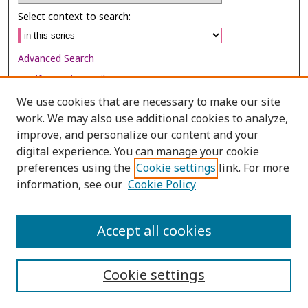
Select context to search:
Advanced Search
Notify me via email or
RSS
We use cookies that are necessary to make our site
Browse
work. We may also use additional cookies to analyze,
improve, and personalize our content and your
Collections
digital experience. You can manage your cookie
Disciplines
preferences using the
Cookie settings
link. For more
Authors
information, see our
Cookie Policy
Author Corner
Accept all cookies
Author FAQ
Cookie settings