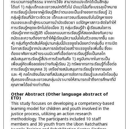
กระบวนการยุติธรรม จากการวิจัย สามารถแบ่งเด็กได้เป็นสี่กลุ่ม
ได้แก่ 1) กลุ่มเด็กและเยาวชนปกติทั่วไป มีแนวโน้มที่จะบรรลุเป้าหมาย
การเรียนรู้เนื่องจากผู้เรียนรู้สึกว่าตนเองเป็นเจ้าของการเรียนรู้ 2)
กลุ่มผู้เรียนที่มีภาวะจิตเวช เด็กและเยาวชนเริ่มยอมรับในปัญหาของ
ตนเองและเข้าสู่กระบวนการบำบัดเยียวยา แต่ปัญหาสภาวะจิตใจทำให้
การเรียนรู้หยุดชะงักไม่ต่อเนื่อง 3) กลุ่มเรียนรู้ช้า ผู้เรียนสนใจการ
เรียนรู้จากการปฏิบัติ เมื่อออกแบบการเรียนรู้ให้สอดคล้องกับความ
ถนัดและความต้องการทำให้ผู้เรียนมีความมั่นใจในตัวเองมากขึ้น และ
4) กลุ่มที่ถูกตัดสินให้อยู่นานกลุ่มนี้มีแรงจูงใจน้อยกว่ากลุ่มอื่น การเปิด
โอกาสเรียนรู้จากประสบการณ์จริงช่วยสร้างแรงจูงใจเพิ่มขึ้น ซึ่งจะ
ต้องอาศัยการสร้างระบบนิเวศที่เอื้อต่อการเรียนรู้ซึ่งเป็นกลไก
สนับสนุนการเรียนรู้สี่ประการด้วยกันคือ 1) ครูมีบทบาทในการเป็น
เพื่อนคู่คิดเพื่อลดช่องว่างกับผู้เรียน 2) ทรัพยากรการเรียนรู้ที่เอื้อต่อ
การเรียนรู้รายบุคคล 3) เครือข่ายสนับสนุนการเรียนรู้จากภายนอก
และ 4) กลไกเชิงนโยบายที่สนับสนุนการจัดการเรียนรู้และกลไกโอบอุ้ม
คุ้มครองเด็กและเยาวชนกลุ่มเปราะบางให้สามารถเข้าถึงการศึกษาที่มี
คุณภาพได้อย่างเท่าเทียม
Other Abstract (Other language abstract of
ETD)
This study focuses on developing a competency-based
learning model for children and youth involved in the
justice process, utilizing an action research
methodology. The participants included 10 staff
members and 30 youth from the Ubon Ratchathani