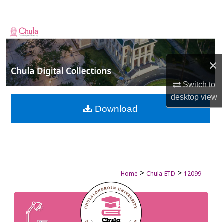
Search
Browse Collections
My Account
×
About
Switch to
desktop
view
Digital Commons Network™
Download
>
>
Home
Chula-ETD
12099