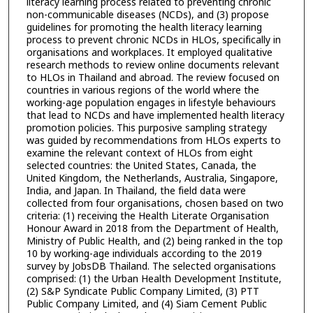
literacy learning process related to preventing chronic
non-communicable diseases (NCDs), and (3) propose
guidelines for promoting the health literacy learning
process to prevent chronic NCDs in HLOs, specifically in
organisations and workplaces. It employed qualitative
research methods to review online documents relevant
to HLOs in Thailand and abroad. The review focused on
countries in various regions of the world where the
working-age population engages in lifestyle behaviours
that lead to NCDs and have implemented health literacy
promotion policies. This purposive sampling strategy
was guided by recommendations from HLOs experts to
examine the relevant context of HLOs from eight
selected countries: the United States, Canada, the
United Kingdom, the Netherlands, Australia, Singapore,
India, and Japan. In Thailand, the field data were
collected from four organisations, chosen based on two
criteria: (1) receiving the Health Literate Organisation
Honour Award in 2018 from the Department of Health,
Ministry of Public Health, and (2) being ranked in the top
10 by working-age individuals according to the 2019
survey by JobsDB Thailand. The selected organisations
comprised: (1) the Urban Health Development Institute,
(2) S&P Syndicate Public Company Limited, (3) PTT
Public Company Limited, and (4) Siam Cement Public