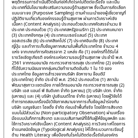
พฤติกรรมการดำเนินชีวิตอันก่อให้เกิดโรคไม่ติดต่อเรื้อรัง และเป็น
ประเทศที่มีนโยบายส่งเสริมความรอบรู้ด้านสุขภาพ ซึ่งเป็นการคัดเลือก
แบบเจาะจง (Purposive Sampling) ตามคำแนะนำของผู้เชี่ยวชาญที่
ปฏิบัติงานเกี่ยวกับองค์กรรอบรู้ด้านสุขภาพ ผ่านการวิเคราะห์เชิง
เนื้อหา (Content Analysis) ประกอบด้วยประเทศคัดสรรจำนวน 8
ประเทศ ประกอบด้วย (1) ประเทศสหรัฐอเมริกา (2) ประเทศแคนาดา
(3) ประเทศอังกฤษ (4) ประเทศเนเธอร์แลนด์ (5) ประเทศ
ออสเตรเลีย (6) ประเทศสิงคโปร์ (7) ประเทศอินเดีย (8) ประเทศ
ญี่ปุ่น และทำการเก็บข้อมูลภาคสนามในพื้นที่ประเทศไทย จำนวน 4
แห่ง จากเกณฑ์การคัดสรรจาก 2 แหล่ง คือ (1) องค์กรที่ได้รับโล่
รางวัลเชิดชูเกียรติ องค์กรแห่งความรอบรู้ด้านสุขภาพ ประจำปี พ.ศ.
2561 จากกรมอนามัย กระทรวงสาธารณสุข ประเทศไทย (2) องค์กร
ที่ได้รับความนิยมจากกลุ่มคนวัยทำงานติดอันดับ 1 ใน 10 ของ
ประเทศไทย ข้อมูลการสำรวจจากบริษัท จัดหางาน จ๊อบดีบี
(ประเทศไทย) จำกัด ประจำปี พ.ศ. 2562 ประกอบด้วย (1) สถาบัน
พัฒนาสุขภาวะเขตเมือง ภายใต้กรมอนามัย กระทรวงสาธารณสุข (2)
บริษัท เอส แอนด์ พี ซินดิเคท จำกัด (มหาชน) (3) บริษัท ปตท. จำกัด
(มหาชน) และ (4) บริษัท ปูนซิเมนต์ไทย จำกัด (มหาชน) โดยผู้วิจัยได้
ทำการทดสอบเครื่องมือวิจัยภาคสนามจากการเก็บข้อมูลนำร่องกับ
บริษัท เบญจจินดา โฮลดิ้ง จำกัด ก่อนเข้าพื้นที่จริง โดยใช้การสังเกต
แบบไม่มีส่วนร่วม (Non-participatory Observation) ผ่านเครื่อง
มือแบบบันทึกการสังเกต และแบบสัมภาษณ์ที่ใช้กับผู้ให้ข้อมูลหลัก และ
ใช้การวิเคราะห์เชิงเนื้อหา (Content Analysis) การวิเคราะห์โดยการ
จำแนกชนิดข้อมูล (Typological Analysis) ให้ได้กระบวนการเรียนรู้
ด้าน Health Literacy เพื่อป้องกันโรคไม่ติดต่อเรื้อรังในองค์กร