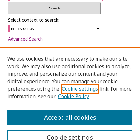
Select context to search:
Advanced Search
Notify me via email or
RSS
We use cookies that are necessary to make our site
Browse
work. We may also use additional cookies to analyze,
improve, and personalize our content and your
Collections
digital experience. You can manage your cookie
Disciplines
preferences using the
Cookie settings
link. For more
Authors
information, see our
Cookie Policy
Author Corner
Accept all cookies
Author FAQ
Cookie settings