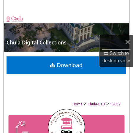
Search
Browse Collections
My Account
×
About
Switch to
desktop
view
Digital Commons Network™
Download
>
>
Home
Chula-ETD
12057