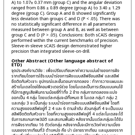
A) to 1.07± 0.37 mm (group C) and the angular deviation
ranged from 0.86 ± 0.89 degree (group A) to 3.40 ± 1.29
degree (group C). Group A and B showed significantly
less deviation than groups C and D (P < .05). There was
no statistically significant difference in all parameters
measured between group A and B, as well as between
group C and D (P > .05). Conclusions: Both sCAIS designs
performed within the current benchmarks of precision.
Sleeve-in-sleeve sCAIS design demonstrated higher
precision than integrated sleeve-on-drill.
Other Abstract (Other language abstract of
ETD)
จุดประสงค์งานวิจัย : เพื่อเปรียบเทียบหาค่าความแม่นยำของการฝัง
รากเทียมโดยการใช้ระบบนำร่องการฝังแบบสลีฟซ้อนสลีฟ และสลีฟ
ยึดติดกับหัวเจาะ อุปกรณ์และขั้นตอนการทดลอง : ทำการวางแผนและ
สร้างโมเดลโดยใช้คอมพิวเตอร์ช่วย โดยโมเดลเป็นการเรียนแบบคนไข้
ที่มีการสูญเสียฟันกรามน้อยซี่ที่1ทั้ง 2 ข้าง กลุ่มการทดลองจะแบ่ง
ออกเป็น 4 กลุ่ม โดยแต่ละกลุ่มจะมีทั้งหมด 8 โมเดล กลุ่ม1 กลุ่ม 2
และกลุ่ม 3 จะเป็นกลุ่ม ระบบนำร่องการฝังแบบสลีฟซ้อนสลีฟ โดยที
ความสูงของสลีฟอยู่ที่ 2 4 และ 6 ตามลำดับ ส่วนกลุ่มที่ 4 จะเป็นแบบ
สลีฟยึดติดกับหัวเจาะ โดยที่ความสูงของสลีฟอยู่ที่ 4 แต่ละโมเดลจะได้
รับการสแกนภาพ3มิติ และสแกนพื้นผิว หลังจากนั้นแต่ละกลุ่มจะได้รับ
การฝังรากเทียม 16 ตัวต่อกลุ่ม หลังจากนั้นจะมีการวัดค่าความเบี่ยง
เบนของรากเทียมที่3 ตำแหน่ง คือ บ่า ปลายรากเทียม และมุมของราก