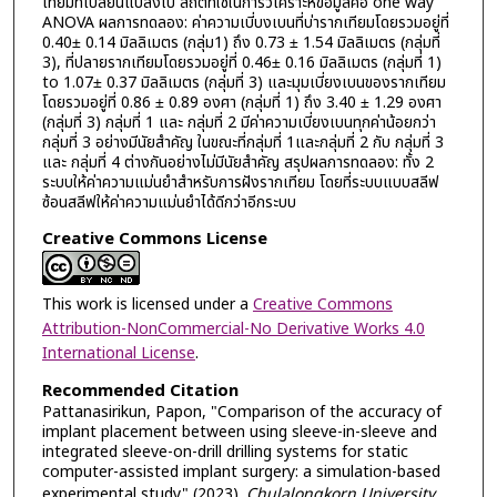
เทียมที่เปลี่ยนแปลงไป สถิติที่ใช้ในการวิเคราะห์ข้อมูลคือ one way
ANOVA ผลการทดลอง: ค่าความเบี่บงเบนที่บ่ารากเทียมโดยรวมอยู่ที่
0.40± 0.14 มิลลิเมตร (กลุ่ม1) ถึง 0.73 ± 1.54 มิลลิเมตร (กลุ่มที่
3), ที่ปลายรากเทียมโดยรวมอยู่ที่ 0.46± 0.16 มิลลิเมตร (กลุ่มที่ 1)
to 1.07± 0.37 มิลลิเมตร (กลุ่มที่ 3) และมุมเบี่ยงเบนของรากเทียม
โดยรวมอยู่ที่ 0.86 ± 0.89 องศา (กลุ่มที่ 1) ถึง 3.40 ± 1.29 องศา
(กลุ่มที่ 3) กลุ่มที่ 1 และ กลุ่มที่ 2 มีค่าความเบี่ยงเบนทุกค่าน้อยกว่า
กลุ่มที่ 3 อย่างมีนัยสำคัญ ในขณะที่กลุ่มที่ 1และกลุ่มที่ 2 กับ กลุ่มที่ 3
และ กลุ่มที่ 4 ต่างกันอย่างไม่มีนัยสำคัญ สรุปผลการทดลอง: ทั้ง 2
ระบบให้ค่าความแม่นยำสำหรับการฝังรากเทียม โดยที่ระบบแบบสลีฟ
ซ้อนสลีฟให้ค่าความแม่นยำได้ดีกว่าอีกระบบ
Creative Commons License
This work is licensed under a
Creative Commons
Attribution-NonCommercial-No Derivative Works 4.0
International License
.
Recommended Citation
Pattanasirikun, Papon, "Comparison of the accuracy of
implant placement between using sleeve-in-sleeve and
integrated sleeve-on-drill drilling systems for static
computer-assisted implant surgery: a simulation-based
experimental study" (2023).
Chulalongkorn University