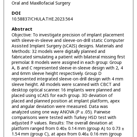
Oral and Maxillofacial Surgery
DOI
10.58837/CHULA.THE.2023.564
Abstract
Objective: To investigate precision of implant placement
with sleeve-in-sleeve and sleeve-on-drill static Computer
Assisted Implant Surgery (sCAIS) designs. Materials and
Methods: 32 models were digitally planned and
fabricated simulating a patient with bilateral missing first
premolar. 8 models were assigned in each group: Group
A, B and C represented sleeve-in-sleeve design with 2, 4
and 6mm sleeve height respectively. Group D
represented integrated sleeve-on-drill design with 4 mm
sleeve height. All models were scanned with CBCT and
desktop optical scanner. 16 implants were planned and
placed using sCAIS for each group. 3D deviation of
placed and planned position at implant platform, apex
and angular deviation were measured. Data was
analyzed using one way ANOVA (P ≤ .05). Pairwise
comparisons were tested with Turkey HSD test with
adjusted P values. Results: The overall deviation at
platform ranged from 0.40± 0.14 mm (group A) to 0.73 ±
1.54 mm (group C), at apex from 0.46± 0.16 mm (group