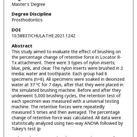
Master's Degree
Degree Discipline
Prosthodontics
DOI
10.58837/CHULA.THE.2021.1242
Abstract
This study aimed to evaluate the effect of brushing on
the percentage change of retentive force in Locator R-
Tx attachment. There were 3 types of nylon inserts;
blue, pink, and clear. The nylon inserts were brushed in 2
media; water and toothpaste. Each group had 6
specimens (n=6). All specimens were soaked in deionized
water at 37 ºC for 7 days, after that they were placed in
the simulated brushing machine. Before and after they
underwent 5,000 brushing cycles, the retention test of
each specimen was measured with a universal testing
machine. The retentive forces were repeatedly
measured 5 times and then averaged. The percentage
change of retentive force was calculated. All data were
statistically analyzed using two-way ANOVA followed by
Tukey’s test (p