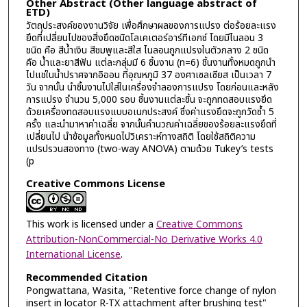
Other Abstract (Other language abstract of
ETD)
วัตถุประสงค์ของงานวิจัย เพื่อศึกษาผลของการแปรง ต่อร้อยละแรง
ยึดที่เปลี่ยนไปของสิ่งยึดชนิดโลเคเตอร์อาร์ทีเอกซ์ โดยมีไนลอน 3
ชนิด คือ สีน้ำเงิน สีชมพูและสีใส ไนลอนถูกแปรงในตัวกลาง 2 ชนิด
คือ น้ำและยาสีฟัน แต่ละกลุ่มมี 6 ชิ้นงาน (n=6) ชิ้นงานทั้งหมดถูกนำ
ไปแช่ในน้ำปราศจากอิออน ที่อุณหภูมิ 37 องศาเซลเซียส เป็นเวลา 7
วัน จากนั้น นำชิ้นงานไปใส่ในเครื่องจำลองการแปรง โดยก่อนและหลัง
การแปรง จำนวน 5,000 รอบ ชิ้นงานแต่ละชิ้น จะถูกทดสอบแรงยึด
ด้วยเครื่องทดสอบแรงแบบอเนกประสงค์ ซึ่งค่าแรงยึดจะถูกวัดซ้ำ 5
ครั้ง และนำมาหาค่าเฉลี่ย จากนั้นคำนวณค่าเฉลี่ยของร้อยละแรงยึดที่
เปลี่ยนไป นำข้อมูลทั้งหมดไปวิเคราะห์ทางสถิติ โดยใช้สถิติความ
แปรปรวนสองทาง (two-way ANOVA) ตามด้วย Tukey’s tests
(p
Creative Commons License
This work is licensed under a
Creative Commons
Attribution-NonCommercial-No Derivative Works 4.0
International License
.
Recommended Citation
Pongwattana, Wasita, "Retentive force change of nylon
insert in locator R-TX attachment after brushing test"