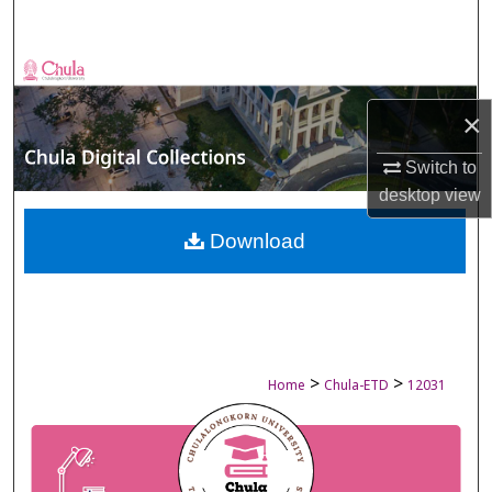
Search
Browse Collections
×
My Account
Switch to
About
desktop
view
Digital Commons Network™
Download
>
>
Home
Chula-ETD
12031