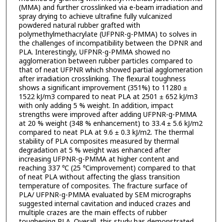
(MMA) and further crosslinked via e-beam irradiation and
spray drying to achieve ultrafine fully vulcanized
powdered natural rubber grafted with
polymethylmethacrylate (UFPNR-g-PMMA) to solves in
the challenges of incompatibility between the DPNR and
PLA. Interestingly, UFPNR-g-PMMA showed no
agglomeration between rubber particles compared to
that of neat UFPNR which showed partial agglomeration
after irradiation crosslinking. The flexural toughness
shows a significant improvement (351%) to 11280 ±
1522 kJ/m3 compared to neat PLA at 2501 ± 652 kJ/m3
with only adding 5 % weight. In addition, impact
strengths were improved after adding UFPNR-g-PMMA
at 20 % weight (348 % enhancement) to 33.4 ± 5.6 kJ/m2
compared to neat PLA at 9.6 ± 0.3 kJ/m2. The thermal
stability of PLA composites measured by thermal
degradation at 5 % weight was enhanced after
increasing UFPNR-g-PMMA at higher content and
reaching 337 ℃ (25 ℃improvement) compared to that
of neat PLA without affecting the glass transition
temperature of composites. The fracture surface of
PLA/ UFPNR-g-PMMA evaluated by SEM micrographs
suggested internal cavitation and induced crazes and
multiple crazes are the main effects of rubber
toughening PLA. Overall, this study has demonstrated