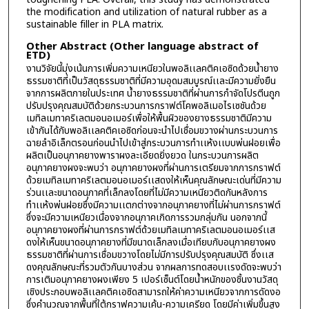
the modification and utilization of natural rubber as a
sustainable filler in PLA matrix.
Other Abstract (Other language abstract of
ETD)
งานวิจัยนี้มุ่งเน้นการเพิ่มความเหนียวในพอลิเเลคติคเอซิดด้วยน้ำยาง
ธรรมชาติที่เป็นวัสดุธรรมชาติที่มีความอุดมสมบูรณ์เเละมีความยั่งยืน
จากการผลิตภายในประเทศ น้ำยางธรรมชาติที่ผ่านการกำจัดโปรตีนถูก
ปรับปรุงคุณสมบัติด้วยกระบวนการกราฟต์โคพอลิเมอไรเซชันด้วย
เมทิลเมทาคริเลตมอนอเมอร์เพื่อให้พื้นผิวของยางธรรมชาติมีความ
เข้ากันได้กับพอลิเเลคติคเอซิดก่อนจะนำไปเชื่อมขวางผ่านกระบวนการ
ฉายลำอิเล็กตรอนก่อนนำไปเข้าสู่กระบวนการทำเเห้งเเบบพ่นฝอยเพื่อ
ผลิตเป็นอนุภาคยางพาราผงละเอียดยิ่งยวด ในกระบวนการผลิต
อนุภาคยางผงจะพบว่า อนุภาคยางผงที่ผ่านการเตรียมจากการกราฟต์
ด้วยเมทิลเมทาคริเลตมอนอเมอร์เเสดงให้เห็นคุณลักษณะเด่นที่มีความ
ร่วนเเละขนาดอนุภาคที่เล็กลงโดยที่ไม่มีความเหนียวติดกันหลังการ
ทำเเห้งพ่นฝอยซึ่งมีความเเตกต่างจากอนุภาคยางที่ไม่ผ่านการกราฟต์
ซึ่งจะมีความเหนียวเนื่องจากอนุภาคเกิดการรวมกลุ่มกัน นอกจากนี้
อนุภาคยางผงที่ผ่านการกราฟต์ด้วยเมทิลเมทาคริเลตมอนอเมอร์เเส
ดงให้เห็นขนาดอนุภาคยางที่มีขนาดเล็กลงเมื่อเทียบกับอนุภาคยางผง
ธรรมชาติที่ผ่านการเชื่อมขวางโดยไม่มีการปรับปรุงคุณสมบัติ ซึ่งเเส
ดงคุณลักษณะที่รวมตัวกันบางส่วน จากผลการทดสอบเเรงดัดจะพบว่า
การเติมอนุภาคยางผงเพียง 5 เปอร์เซ็นต์โดยน้ำหนักของชิ้นงานวัสดุ
เชิงประกอบพอลิเเลคติคเอซิดสามารถให้ค่าความเหนียวจากการดัดงอ
ซึ่งคำนวณจากพื้นที่ใต้กราฟความเค้น-ความเครียด โดยมีค่าเพิ่มขึ้นสูง