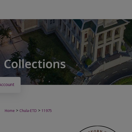
Account
>
>
Home
Chula-ETD
11975