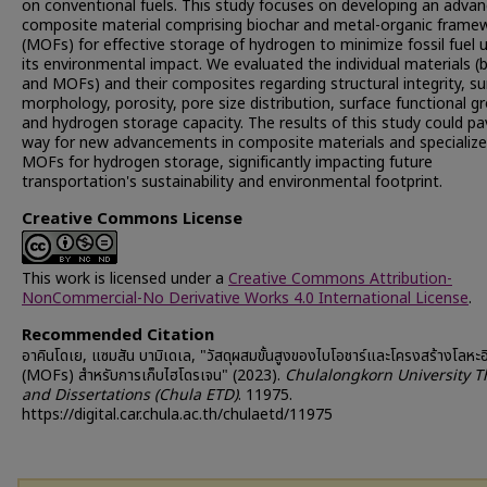
on conventional fuels. This study focuses on developing an adva
composite material comprising biochar and metal-organic frame
(MOFs) for effective storage of hydrogen to minimize fossil fuel 
its environmental impact. We evaluated the individual materials (
and MOFs) and their composites regarding structural integrity, su
morphology, porosity, pore size distribution, surface functional g
and hydrogen storage capacity. The results of this study could pa
way for new advancements in composite materials and specializ
MOFs for hydrogen storage, significantly impacting future
transportation's sustainability and environmental footprint.
Creative Commons License
This work is licensed under a
Creative Commons Attribution-
NonCommercial-No Derivative Works 4.0 International License
.
Recommended Citation
อาคินโดเย, แซมสัน บามิเดเล, "วัสดุผสมขั้นสูงของไบโอชาร์และโครงสร้างโลหะอิ
(MOFs) สำหรับการเก็บไฮโดรเจน" (2023).
Chulalongkorn University T
and Dissertations (Chula ETD)
. 11975.
https://digital.car.chula.ac.th/chulaetd/11975