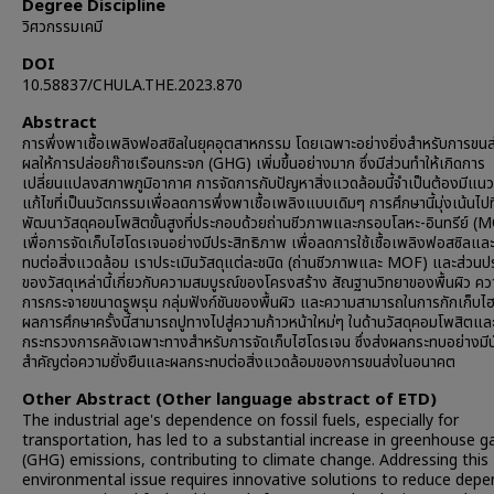
Degree Discipline
วิศวกรรมเคมี
DOI
10.58837/CHULA.THE.2023.870
Abstract
การพึ่งพาเชื้อเพลิงฟอสซิลในยุคอุตสาหกรรม โดยเฉพาะอย่างยิ่งสำหรับการขนส่
ผลให้การปล่อยก๊าซเรือนกระจก (GHG) เพิ่มขึ้นอย่างมาก ซึ่งมีส่วนทำให้เกิดการ
เปลี่ยนแปลงสภาพภูมิอากาศ การจัดการกับปัญหาสิ่งแวดล้อมนี้จำเป็นต้องมีแน
แก้ไขที่เป็นนวัตกรรมเพื่อลดการพึ่งพาเชื้อเพลิงแบบเดิมๆ การศึกษานี้มุ่งเน้นไปท
พัฒนาวัสดุคอมโพสิตขั้นสูงที่ประกอบด้วยถ่านชีวภาพและกรอบโลหะ-อินทรีย์ (
เพื่อการจัดเก็บไฮโดรเจนอย่างมีประสิทธิภาพ เพื่อลดการใช้เชื้อเพลิงฟอสซิลแ
ทบต่อสิ่งแวดล้อม เราประเมินวัสดุแต่ละชนิด (ถ่านชีวภาพและ MOF) และส่วน
ของวัสดุเหล่านี้เกี่ยวกับความสมบูรณ์ของโครงสร้าง สัณฐานวิทยาของพื้นผิว ค
การกระจายขนาดรูพรุน กลุ่มฟังก์ชันของพื้นผิว และความสามารถในการกักเก็บไ
ผลการศึกษาครั้งนี้สามารถปูทางไปสู่ความก้าวหน้าใหม่ๆ ในด้านวัสดุคอมโพสิตแล
กระทรวงการคลังเฉพาะทางสำหรับการจัดเก็บไฮโดรเจน ซึ่งส่งผลกระทบอย่างมีน
สำคัญต่อความยั่งยืนและผลกระทบต่อสิ่งแวดล้อมของการขนส่งในอนาคต
Other Abstract (Other language abstract of ETD)
The industrial age's dependence on fossil fuels, especially for
transportation, has led to a substantial increase in greenhouse g
(GHG) emissions, contributing to climate change. Addressing this
environmental issue requires innovative solutions to reduce dep