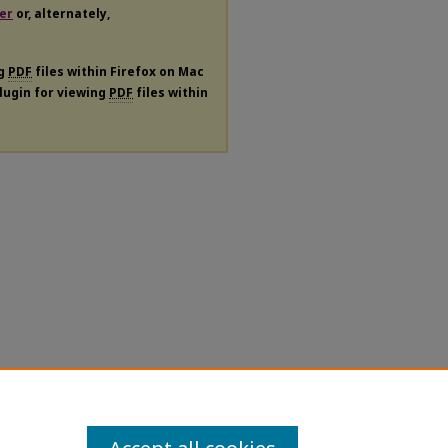
er
or, alternately,
ng
PDF
files within Firefox on Mac
plugin for viewing
PDF
files within