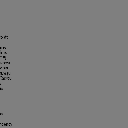
ง ส่ง
วทาง
ี่การ
MOF)
ละผลกระ
ประกอบ
วามพรุน
ฮโดรเจน
ะ
ัย
as
endency