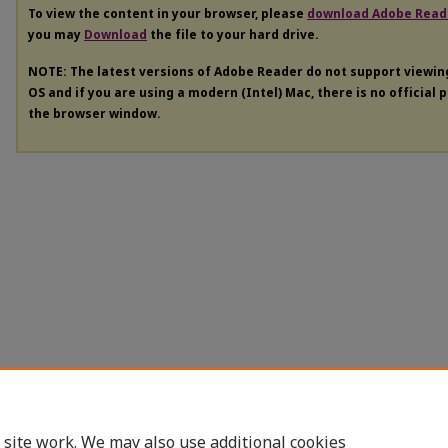
To view the content in your browser, please
download Adobe Read
you may
Download
the file to your hard drive.
NOTE: The latest versions of Adobe Reader do not support viewi
OS and if you are using a modern (Intel) Mac, there is no official 
the browser window.
 site work. We may also use additional cookies