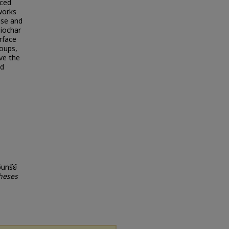
nced
works
use and
biochar
rface
roups,
ve the
ed
นทรีย์
heses