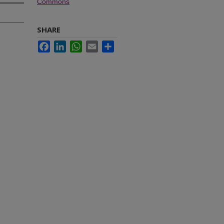
Commons
SHARE
Facebook
LinkedIn
WhatsApp
Email
Share