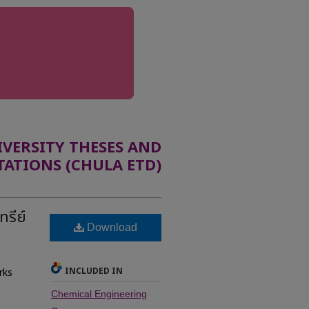
ERSITY THESES AND
TATIONS (CHULA ETD)
ทรีย์
Download
INCLUDED IN
rks
Chemical Engineering