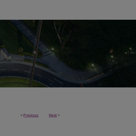
<
Previous
Next
>