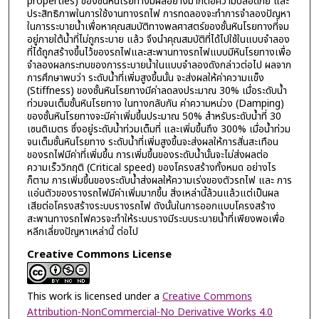
properties) ของชัั้นหินโรยทางมีผลอย่างมากต่อความปลอดภัย และ
ประสิทธิภาพในการใช้งานทางรถไฟ การทดลองจะทำการจำลองปัญหา
ในการระบายน้ำเพื่อหาคุณสมบัติทางพลศาสตร์ของชั้นหินโรยทางที่จม
อยู่ภายใต้น้ำที่ไม่ถูกระบาย แล้ว จึงนำคุณสมบัติที่ได้ไปใช้ในแบบจำลอง
ที่ได้ถูกสร้างขึ้นไว้ของรถไฟและสะพานทางรถไฟแบบมีหินโรยทางเพื่อ
จำลองผลกระทบของการระบายน้ำในแบบจำลองดังกล่าวต่อไป ผลจาก
การศึกษาพบว่า ระดับน้ำที่เพิ่มสูงขึ้นนั้น จะส่งผลให้ค่าความแข็ง
(Stiffness) ของชั้นหินโรยทางมีค่าลดลงประมาณ 30% เมื่อระดับน้ำ
ท่วมจนเต็มชั้นหินโรยทาง ในทางกลับกัน ค่าความหน่วง (Damping)
ของชั้นหินโรยทางจะมีค่าเพิ่มขึ้นประมาณ 50% สำหรับระดับน้ำที่ 30
เซนติเมตร ซึ่งอยู่ระดับน้ำท่วมเต็มที่ และเพิ่มขึ้นถึง 300% เมื่อน้ำท่วม
จนเต็มชั้นหินโรยทาง ระดับน้ำที่เพิ่มสูงขึ้นจะส่งผลให้การสั่นสะเทือน
ของรถไฟมีค่าที่เพิ่มขึ้น การเพิ่มขึ้นของระดับน้ำนั้นจะไม่ส่งผลต่อ
ความเร็ววิกฤติ (Critical speed) ของโครงสร้างทั้งหมด อย่างไร
ก็ตาม การเพิ่มขึ้นของระดับน้ำส่งผลให้ความเร่งของตัวรถไฟ และ การ
แอ่นตัวของรางรถไฟมีค่าเพิ่มมากขึ้น สิ่งเหล่านี้ล้วนแล้วแต่เป็นผล
เสียต่อโครงสร้างระบบรางรถไฟ ดังนั้นในการออกแบบโครงสร้าง
สะพานทางรถไฟควรจะทำให้ระบบรางมีระบบระบายน้ำที่เพียงพอเพื่อ
หลีกเลี่ยงปัญหาเหล่านี้ ต่อไป
Creative Commons License
This work is licensed under a
Creative Commons
Attribution-NonCommercial-No Derivative Works 4.0