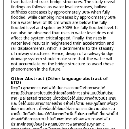
train-ballasted track-bridge structures. The study reveal
findings as follows: as water level increases, ballast
stiffness decreases by approximately 30% when fully
flooded, while damping increases by approximately 50%
for a water level of 30 cm which are below the fully
flooded level and spikes by 300% for fully flooded level. It
can also be observed that rises in water level does not
affect the system critical speed. Finally, the rises in
water level results in heightened train acceleration and
rail displacements, which is detrimental to the stability
of railway structures. Hence, design of a railway-bridge
drainage system should make sure that the water will
not accumulate on the bridge structure to avoid these
phenomenon in the future.
Other Abstract (Other language abstract of
ETD)
ปัจจุบัน อุตสาหกรรมรถไฟได้เน้นการขยายเครือข่ายทางรถไฟ
ความเร็วปานกลางไปจนถึงต่ำโดยเลือกใช้ทางรถไฟแบบมีชั้นหินโรย
ทาง (Ballasted tracks) เนื่องด้วยข้อได้เปรียบทางด้านงบประมาณ
และ ข้อได้เปรียบทางการก่อสร้าง อย่างไรก็ตาม อุณหภูมิโลกที่เพิ่มสูง
ขึ้นประกอบกับภาวะโลกร้อนได้ส่งผลให้สภาพอากาศมีความแปรปรวน
มากขึ้น อีกทั้งยังส่งผลให้มีฝนตกหนักเพิ่มขึ้นในหลายพื้นที่ สิ่งเหล่านี้ได้
ส่งผลให้เกิดการระบายน้ำไม่ทันของโครงสร้างสะพานทางรถไฟใน
ประเทศไทยอยู่บ่อยครั้ง คุณสมบัติทางพลศาสตร์ (Dynamic