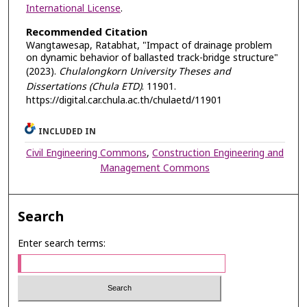
International License
.
Recommended Citation
Wangtawesap, Ratabhat, "Impact of drainage problem
on dynamic behavior of ballasted track-bridge structure"
(2023).
Chulalongkorn University Theses and
Dissertations (Chula ETD)
. 11901.
https://digital.car.chula.ac.th/chulaetd/11901
INCLUDED IN
Civil Engineering Commons
,
Construction Engineering and
Management Commons
Search
Enter search terms: