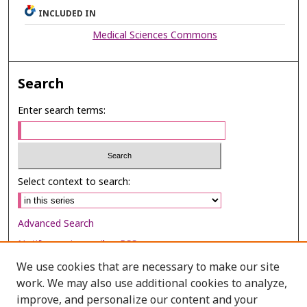
INCLUDED IN
Medical Sciences Commons
Search
Enter search terms:
Select context to search:
Advanced Search
Notify me via email or
RSS
We use cookies that are necessary to make our site
Browse
work. We may also use additional cookies to analyze,
Collections
improve, and personalize our content and your