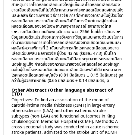
สาเหตุมาจากโรคหลอดเลือดแดงใหญ่แข็งและโรคหลอดเลือดสมอง
ขาดเลือดเฉียบพลันที่ไม่ได้มีสาเหตุมาจากโรคหลอดเลือดแดงใหญ่แข็ง
และผลลัพธ์ความพิการ วิธีการวิจัย การศึกษาเชิงวิเคราะห์ในผู้ป่วยโรค
หลอดเลือดสมองขาดเลือดเฉียบพลันที่รับการรักษาในหอผู้ป่วยโรค
หลอดเลือดสมองของโรงพยาบาลจุฬาลงกรณ์ สภากาชาดไทย
ระหว่างเดือนมิถุนายนถึงพฤศจิกายน พ.ศ. 2566 โดยใช้การวิเคราะห์
ข้อมูลแบบตัวแปรเดียวและการวิเคราะห์ข้อมูลแบบหลายตัวแปรในการ
ทำนายชนิดของการเกิดโรคหลอดเลือดสมองขาดเลือดเฉียบพลันและ
ผลลัพธ์ความพิการที่ 3 เดือนหลังการเกิดโรคหลอดเลือดสมองขาด
เลือดเฉียบพลัน ผลการวิจัย ผู้ป่วย 43 คน (ร้อยละ 47.3) เป็นโรค
หลอดเลือดสมองขาดเลือดเฉียบพลันที่มีสาเหตุมาจากโรคหลอดเลือด
แดงใหญ่แข็ง ค่าเฉลี่ยของความหนาของผนังหลอดเลือดแดงใหญ่ที่
คอในผู้ป่วยโรคหลอดเลือดสมองขาดเลือดเฉียบพลันที่มีสาเหตุมาจาก
โรคหลอดเลือดแดงใหญ่แข็ง (0.81 มิลลิเมตร ± 0.15 มิลลิเมตร) สูง
กว่าในผู้ป่วยสาเหตุอื่น (0.66 มิลลิเมตร ± 0.14 มิลลิเมตร, p
Other Abstract (Other language abstract of
ETD)
Objectives: To find an association of the mean of
carotid-intima media thickness (cIMT) in large-artery
atherosclerosis (LAA) and other ischemic stroke
subtypes (non-LAA) and functional outcomes in King
Chulalongkorn Memorial Hospital (KCMH). Methods: A
cross-sectional study was conducted in acute ischemic
stroke patients, admitted to the stroke unit of KCMH