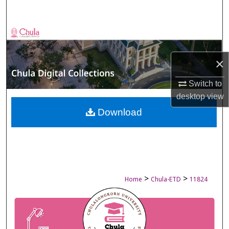
Search
Browse Collections
My Account
×
Switch to
About
desktop
view
Digital Commons Network™
Download
>
>
Home
Chula-ETD
11824