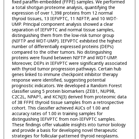
fixed paraffin-embedded (FFPE) samples. We performed
a total shotgun proteome analysis, quantifying the
expression of over 1,398 proteins from 12 normal
thyroid tissues, 13 IEFVPTC, 11 NIFTP, and 10 WDT-
UMP. Principal component analysis showed a clear
separation of IEFVPTC and normal tissue samples,
distinguishing them from the low-risk tumor group
(NIFTP and WDT-UMP). IEFVPTC exhibited the highest
number of differentially expressed proteins (DEPs)
compared to the other tumors. No distinguishing
proteins were found between NIFTP and WDT-UMP.
Moreover, DEPs in IEFVPTC were significantly associated
with thyroid tumor progression pathways. Certain hub
genes linked to immune checkpoint inhibitor therapy
response were identified, suggesting potential
prognostic indicators. We developed a Random Forest
classifier using 5 protein biomarkers (ZEB1, NUP98,
C2C2L, NPAP1, and KCNJ3) derived from proteomic data
of 38 FFPE thyroid tissue samples from a retrospective
cohort. This classifier achieved AUCs of 1.00 and
accuracy rates of 1.00 in training samples for
distinguishing IEFVPTC from non-IEFVPTC samples.
These findings offer valuable insights into tumor biology
and provide a basis for developing novel therapeutic
strategies for follicular-patterned thyroid neoplasms.