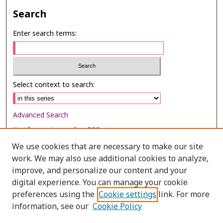
Search
Enter search terms:
Select context to search:
Advanced Search
Notify me via email or
RSS
We use cookies that are necessary to make our site
Browse
work. We may also use additional cookies to analyze,
improve, and personalize our content and your
Collections
digital experience. You can manage your cookie
Disciplines
preferences using the
Cookie settings
link. For more
Authors
information, see our
Cookie Policy