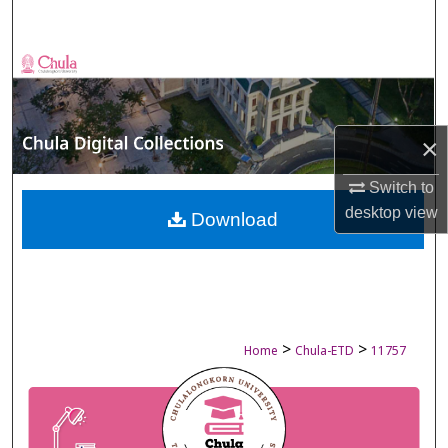
Search
Browse Collections
My Account
×
About
Switch to
desktop
view
Digital Commons Network™
Download
>
>
Home
Chula-ETD
11757