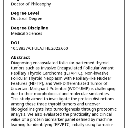
Doctor of Philosophy
Degree Level
Doctoral Degree
Degree Discipline
Medical Sciences
DOI
10.58837/CHULA.THE.2023.660
Abstract
Diagnosing encapsulated follicular-patterned thyroid
tumors such as Invasive Encapsulated Follicular Variant
Papillary Thyroid Carcinoma (IEFVPTC), Non-invasive
Follicular Thyroid Neoplasm with Papillary-like Nuclear
Features (NIFTP), and Well-Differentiated Tumor of
Uncertain Malignant Potential (WDT-UMP) is challenging
due to their morphological and molecular similarities.
This study aimed to investigate the protein distinctions
among these three thyroid tumors and uncover
biological insights into tumorigenesis through proteomic
analysis. We also evaluated the practicality and clinical
value of a protein biomarker panel defined by machine
learning for identifying IEFVPTC, initially using formalin-