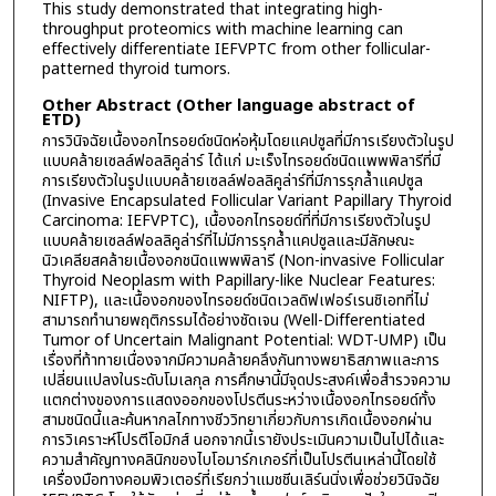
This study demonstrated that integrating high-
throughput proteomics with machine learning can
effectively differentiate IEFVPTC from other follicular-
patterned thyroid tumors.
Other Abstract (Other language abstract of
ETD)
การวินิจฉัยเนื้องอกไทรอยด์ชนิดห่อหุ้มโดยแคปซูลที่มีการเรียงตัวในรูป
แบบคล้ายเซลล์ฟอลลิคูล่าร์ ได้แก่ มะเร็งไทรอยด์ชนิดแพพพิลารีที่มี
การเรียงตัวในรูปแบบคล้ายเซลล์ฟอลลิคูล่าร์ที่มีการรุกล้ำแคปซูล
(Invasive Encapsulated Follicular Variant Papillary Thyroid
Carcinoma: IEFVPTC), เนื้องอกไทรอยด์ที่ที่มีการเรียงตัวในรูป
แบบคล้ายเซลล์ฟอลลิคูล่าร์ที่ไม่มีการรุกล้ำแคปซูลและมีลักษณะ
นิวเคลียสคล้ายเนื้องอกชนิดแพพพิลารี (Non-invasive Follicular
Thyroid Neoplasm with Papillary-like Nuclear Features:
NIFTP), และเนื้องอกของไทรอยด์ชนิดเวลดิฟเฟอร์เรนชิเอทที่ไม่
สามารถทำนายพฤติกรรมได้อย่างชัดเจน (Well-Differentiated
Tumor of Uncertain Malignant Potential: WDT-UMP) เป็น
เรื่องที่ท้าทายเนื่องจากมีความคล้ายคลึงกันทางพยาธิสภาพและการ
เปลี่ยนแปลงในระดับโมเลกุล การศึกษานี้มีจุดประสงค์เพื่อสำรวจความ
แตกต่างของการแสดงออกของโปรตีนระหว่างเนื้องอกไทรอยด์ทั้ง
สามชนิดนี้และค้นหากลไกทางชีววิทยาเกี่ยวกับการเกิดเนื้องอกผ่าน
การวิเคราะห์โปรตีโอมิกส์ นอกจากนี้เรายังประเมินความเป็นไปได้และ
ความสำคัญทางคลินิกของไบโอมาร์กเกอร์ที่เป็นโปรตีนเหล่านี้โดยใช้
เครื่องมือทางคอมพิวเตอร์ที่เรียกว่าแมชชีนเลิร์นนิ่งเพื่อช่วยวินิจฉัย