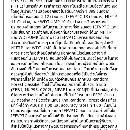
IEFVPTC โดยใช้ตัวอย่างที่แช่ด้วยน้ำยาฟอร์มาลินและฝังในพาราฟิน
(FFPE) ในการศึกษา เราทำการวิเคราะห์โปรตีโอมแบบช็อตกันทั้งหมด
โดยดูปริมาณการแสดงออกของโปรตีนมากกว่า 1,398 ชนิดจาก
เนื้อเยื่อไทรอยด์ปกติ 12 ตัวอย่าง, IEFVPTC 13 ตัวอย่าง, NIFTP
11 ตัวอย่าง, และ WDT-UMP 10 ตัวอย่าง การวิเคราะห์องค์
ประกอบหลักแสดงให้เห็นความแตกต่างที่ชัดเจนของ IEFVPTC และ
เนื้อเยื่อปกติ รวมถึงกลุ่มเนื้องอกที่มีความเสี่ยงต่ำ ได้แก่ NIFTP
และ WDT-UMP โดยภาพรวม IEFVPTC มีการแสดงออกของ
จำนวนโปรตีนชนิดต่างๆ มากที่สุดเมื่อเทียบกับเนื้องอกอื่น ๆ สำหรับ
NIFTP และ WDT-UMP นั้น ไม่พบการแสดงออกของโปรตีนที่แตก
ต่างระหว่างกันอย่างมีนัยสำคัญ นอกจากนี้โปรตีนชนิดต่างๆ ที่
แสดงออกใน IEFVPTC ยังแสดงให้เห็นถึงความเกี่ยวข้องกับเส้นทาง
ของการเกิดเนื้องอกไทรอยด์ ในงานวิจัยนี้ คณะผู้วิจัยยังได้ค้นพบยีน
ฮับบางชนิดที่เชื่อมโยงกับการตอบสนองต่อการรักษาด้วยสารยับยั้งจุด
ตรวจภูมิคุ้มกัน ซึ่งอาจนำไปศึกษาต่อยอดเพื่อใช้เป็นตัวบ่งชี้การ
พยากรณ์โรคได้ เราได้พัฒนาตัวจำแนกประเภทแบบ Random
Forest classifier โดยใช้ไบโอมาร์กเกอร์ที่เป็นโปรตีน 5 ชนิด
(ZEB1, NUP98, C2C2L, NPAP1 และ KCNJ3) ที่ได้จากข้อมูลโปร
ตีโอมของตัวอย่างเนื้อเยื่อไทรอยด์ที่เก็บไว้ในรูปแบบ FFPE จำนวน
38 ตัวอย่าง การใช้ตัวจำแนกประเภท Random Forest classifier
นี้ทำให้ได้ค่า AUCs ที่ 1.00 และ accuracy rates ที่ 1.00 เช่นกันใน
ตัวอย่างกลุ่มเทรนนิ่งในการแยก IEFVPTC ออกจากตัวอย่างที่ไม่ใช่
IEFVPTC ผลการค้นพบนี้ก่อให้เกิดประโยชน์เกี่ยวกับความเข้าใจของ
กระบวนการทางชีววิทยาของเนื้องอกเหล่านี้และเป็นความรู้พื้นฐาน
สำหรับใช้เป็นแนวทางการพัฒนาวิธีการรักษาใหม่ๆสำหรับเนื้องอกที่มี