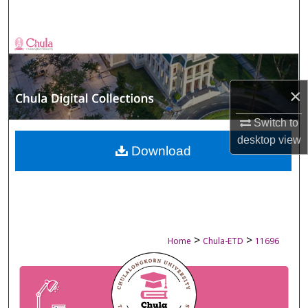
Search
Browse Collections
My Account
×
About
Switch to
desktop
view
Digital Commons Network™
Download
>
>
Home
Chula-ETD
11696