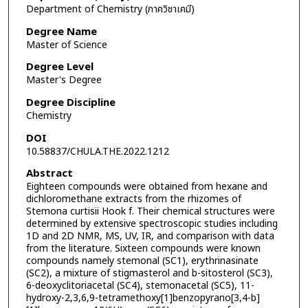
Department of Chemistry (ภาควิชาเคมี)
Degree Name
Master of Science
Degree Level
Master's Degree
Degree Discipline
Chemistry
DOI
10.58837/CHULA.THE.2022.1212
Abstract
Eighteen compounds were obtained from hexane and
dichloromethane extracts from the rhizomes of
Stemona curtisii Hook f. Their chemical structures were
determined by extensive spectroscopic studies including
1D and 2D NMR, MS, UV, IR, and comparison with data
from the literature. Sixteen compounds were known
compounds namely stemonal (SC1), erythrinasinate
(SC2), a mixture of stigmasterol and b-sitosterol (SC3),
6-deoxyclitoriacetal (SC4), stemonacetal (SC5), 11-
hydroxy-2,3,6,9-tetramethoxy[1]benzopyrano[3,4-b]