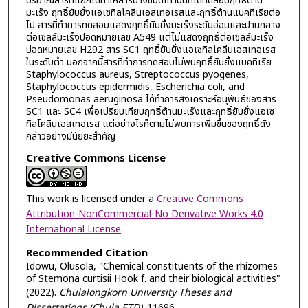
ปริมาณสารที่แยกได้ทำให้สารบางชนิดเท่านั้นที่ได้ทดสอบฤทธิ์ต้าน
มะเร็ง ฤทธิ์ยับยั้งแอเซทิลโคลีนเอสเทอเรสและฤทธิ์ต้านแบคทีเรียต่อ
ไป สารที่ทำการทดสอบแสดงฤทธิ์ยับยั้งมะเร็งระดับอ่อนและปานกลาง
ต่อเซลล์มะเร็งปอดหมายเลข A549 แต่ไม่แสดงฤทธิ์ต่อเซลล์มะเร็ง
ปอดหมายเลข H292 สาร SC1 ฤทธิ์ยับยั้งแอเซทิลโคลีนเอสเทอเรส
ในระดับต่ำ นอกจากนี้สารที่ทำการทดสอบไม่พบฤทธิ์ยับยั้งแบคทีเรีย
Staphylococcus aureus, Streptococcus pyogenes,
Staphylococcus epidermidis, Escherichia coli, and
Pseudomonas aeruginosa ได้ทำการสังเคราะห์อนุพันธ์ของสาร
SC1 และ SC4 เพื่อเปรียบเทียบฤทธิ์ต้านมะเร็งและฤทธิ์ยับยั้งแอเซ
ทิลโคลีนเอสเทอเรส แต่อย่างไรก็ตามไม่พบการเพิ่มขึ้นของฤทธิ์ดัง
กล่าวอย่างมีนัยยะสำคัญ
Creative Commons License
This work is licensed under a
Creative Commons
Attribution-NonCommercial-No Derivative Works 4.0
International License
.
Recommended Citation
Idowu, Olusola, "Chemical constituents of the rhizomes
of Stemona curtisii Hook f. and their biological activities"
(2022).
Chulalongkorn University Theses and
Dissertations (Chula ETD)
. 11696.