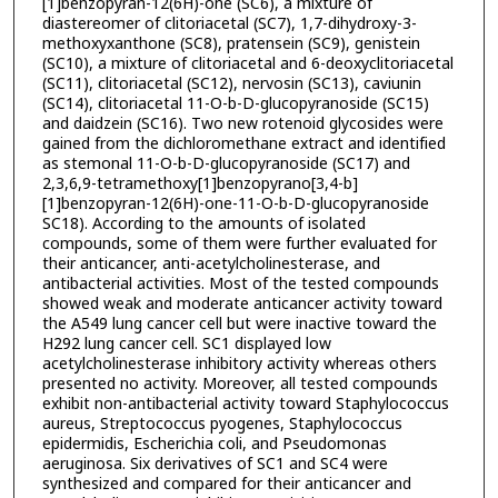
[1]benzopyran-12(6H)-one (SC6), a mixture of
diastereomer of clitoriacetal (SC7), 1,7-dihydroxy-3-
methoxyxanthone (SC8), pratensein (SC9), genistein
(SC10), a mixture of clitoriacetal and 6-deoxyclitoriacetal
(SC11), clitoriacetal (SC12), nervosin (SC13), caviunin
(SC14), clitoriacetal 11-O-b-D-glucopyranoside (SC15)
and daidzein (SC16). Two new rotenoid glycosides were
gained from the dichloromethane extract and identified
as stemonal 11-O-b-D-glucopyranoside (SC17) and
2,3,6,9-tetramethoxy[1]benzopyrano[3,4-b]
[1]benzopyran-12(6H)-one-11-O-b-D-glucopyranoside
SC18). According to the amounts of isolated
compounds, some of them were further evaluated for
their anticancer, anti-acetylcholinesterase, and
antibacterial activities. Most of the tested compounds
showed weak and moderate anticancer activity toward
the A549 lung cancer cell but were inactive toward the
H292 lung cancer cell. SC1 displayed low
acetylcholinesterase inhibitory activity whereas others
presented no activity. Moreover, all tested compounds
exhibit non-antibacterial activity toward Staphylococcus
aureus, Streptococcus pyogenes, Staphylococcus
epidermidis, Escherichia coli, and Pseudomonas
aeruginosa. Six derivatives of SC1 and SC4 were
synthesized and compared for their anticancer and