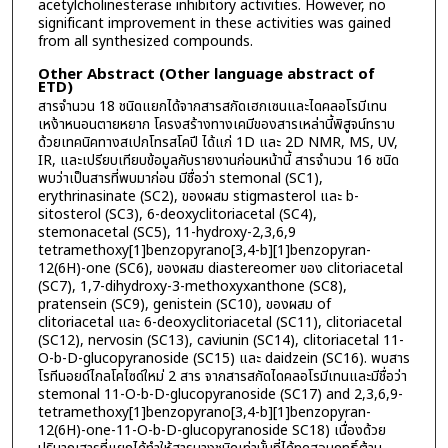
acetylcholinesterase inhibitory activities. However, no
significant improvement in these activities was gained
from all synthesized compounds.
Other Abstract (Other language abstract of
ETD)
สารจำนวน 18 ชนิดแยกได้จากสารสกัดเฮกเซนและไดคลอโรมีเทน
เหง้าหนอนตายหยาก โครงสร้างทางเคมีของสารเหล่านี้พิสูจน์ทราบ
ด้วยเทคนิคทางสเปกโทรสโคปี ได้แก่ 1D และ 2D NMR, MS, UV,
IR, และเปรียบเทียบข้อมูลกับรายงานก่อนหน้านี้ สารจำนวน 16 ชนิด
พบว่าเป็นสารที่พบมาก่อน มีชื่อว่า stemonal (SC1),
erythrinasinate (SC2), ของผสม stigmasterol และ b-
sitosterol (SC3), 6-deoxyclitoriacetal (SC4),
stemonacetal (SC5), 11-hydroxy-2,3,6,9
tetramethoxy[1]benzopyrano[3,4-b][1]benzopyran-
12(6H)-one (SC6), ของผสม diastereomer ของ clitoriacetal
(SC7), 1,7-dihydroxy-3-methoxyxanthone (SC8),
pratensein (SC9), genistein (SC10), ของผสม of
clitoriacetal และ 6-deoxyclitoriacetal (SC11), clitoriacetal
(SC12), nervosin (SC13), caviunin (SC14), clitoriacetal 11-
O-b-D-glucopyranoside (SC15) และ daidzein (SC16). พบสาร
โรทีนอยด์ไกลโคไซด์ใหม่ 2 สาร จากสารสกัดไดคลอโรมีเทนและมีชื่อว่า
stemonal 11-O-b-D-glucopyranoside (SC17) and 2,3,6,9-
tetramethoxy[1]benzopyrano[3,4-b][1]benzopyran-
12(6H)-one-11-O-b-D-glucopyranoside SC18) เนื่องด้วย