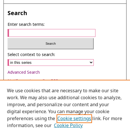
Search
Enter search terms:
Select context to search:
Advanced Search
Notify me via email or
RSS
We use cookies that are necessary to make our site
Browse
work. We may also use additional cookies to analyze,
Collections
improve, and personalize our content and your
digital experience. You can manage your cookie
Disciplines
preferences using the
Cookie settings
link. For more
Authors
information, see our
Cookie Policy