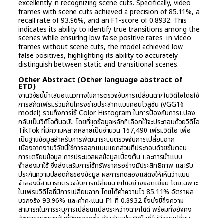
excellently in recognizing scene cuts. Specifically, video
frames with scene cuts achieved a precision of 85.11%, a
recall rate of 93.96%, and an F1-score of 0.8932. This
indicates its ability to identify true transitions among the
scenes while ensuring low false positive rates. In video
frames without scene cuts, the model achieved low
false positives, highlighting its ability to accurately
distinguish between static and transitional scenes.
Other Abstract (Other language abstract of
ETD)
งานวิจัยนี้นำเสนอแนวทางในการตรวจจับการเปลี่ยนฉากในวิดีโอโดยใช้
การสกัดเฟรมร่วมกับโครงข่ายประสาทแบบคอนโวลูชัน (VGG16
model) รวมถึงการใช้ Color Histogram ในการป้องกันการแปลง
กลับเป็นวิดีโอต้นฉบับ โดยที่ชุดข้อมูลหลักที่เลือกใช้จะประกอบด้วยวิดีโอ
TikTok ที่มีความหลากหลายเป็นจำนวน 167,490 เฟรมวิดีโอ เพื่อ
เป็นฐานข้อมูลสำหรับการพัฒนาระบบตรวจจับการเปลี่ยนฉาก
เนื่องจากงานวิจัยนี้ใช้การออกแบบแยกส่วนที่ประกอบด้วยขั้นตอน
การเตรียมข้อมูล การประมวลผลข้อมูลเบื้องต้น และการนำแบบ
จำลองมาใช้ จึงส่งเสริมการใช้ทรัพยากรอย่างมีประสิทธิภาพ และรับ
ประกันความปลอดภัยของข้อมูล ผลการทดลองแสดงให้เห็นว่าแบบ
จำลองนี้สามารถตรวจจับการเปลี่ยนฉากได้อย่างยอดเยี่ยม โดยเฉพาะ
ในเฟรมวิดีโอที่มีการเปลี่ยนฉาก โดยได้ค่าความไว 85.11% อัตราผล
บวกจริง 93.96% และค่าคะแนน F1 ที่ 0.8932 ซึ่งบ่งชี้ถึงความ
สามารถในการระบุการเปลี่ยนแปลงระหว่างฉากได้ดี พร้อมทั้งยังคง