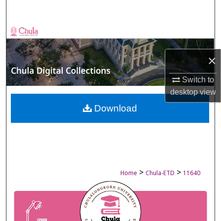
Search
Browse Collections
×
My Account
Switch to
About
desktop
view
Digital Commons Network™
Download
>
>
Home
Chula-ETD
11640