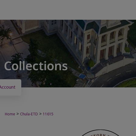
Account
>
>
Home
Chula-ETD
11615