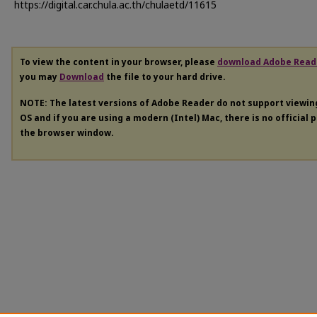
https://digital.car.chula.ac.th/chulaetd/11615
To view the content in your browser, please
download Adobe Read
you may
Download
the file to your hard drive.
NOTE: The latest versions of Adobe Reader do not support viewi
OS and if you are using a modern (Intel) Mac, there is no official 
the browser window.