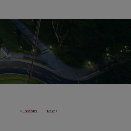
<
Previous
Next
>