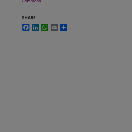
Commons
SHARE
Facebook
LinkedIn
WhatsApp
Email
Share