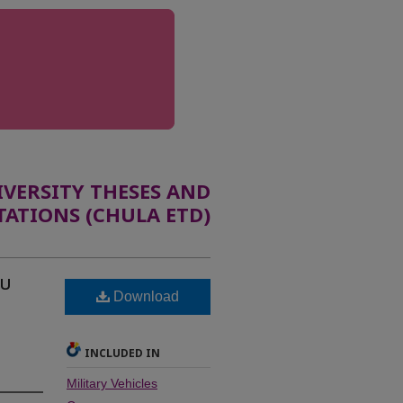
ERSITY THESES AND
TATIONS (CHULA ETD)
บบ
Download
INCLUDED IN
Military Vehicles