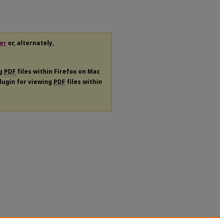
er
or, alternately,
ng
PDF
files within Firefox on Mac
plugin for viewing
PDF
files within