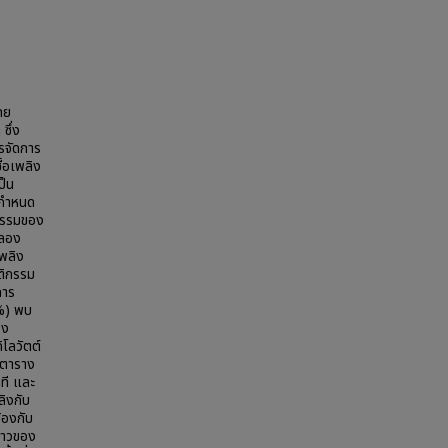
ดย
ซึ่ง
รจัดการ
ื้อเพลิง
ป็น
อกำหนด
ิกรรมของ
ำลอง
เพลิง
ฤติกรรม
การ
0%) พบ
วง
โลวัตต์
่อตาราง
าที และ
ิงกับ
้องกับ
มยาวของ