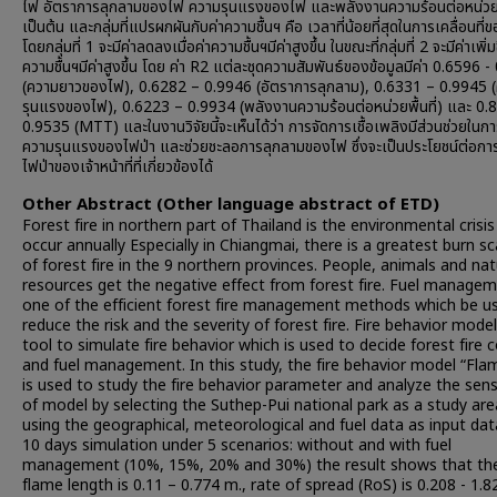
ไฟ อัตราการลุกลามของไฟ ความรุนแรงของไฟ และพลังงานความร้อนต่อหน่วยพื
เป็นต้น และกลุ่มที่แปรผกผันกับค่าความชื้นฯ คือ เวลาที่น้อยที่สุดในการเคลื่อนที่
โดยกลุ่มที่ 1 จะมีค่าลดลงเมื่อค่าความชื้นฯมีค่าสูงขึ้น ในขณะที่กลุ่มที่ 2 จะมีค่าเพิ่มข
ความชื้นฯมีค่าสูงขึ้น โดย ค่า R2 แต่ละชุดความสัมพันธ์ของข้อมูลมีค่า 0.6596 
(ความยาวของไฟ), 0.6282 – 0.9946 (อัตราการลุกลาม), 0.6331 – 0.9945 
รุนแรงของไฟ), 0.6223 – 0.9934 (พลังงานความร้อนต่อหน่วยพื้นที่) และ 0.
0.9535 (MTT) และในงานวิจัยนี้จะเห็นได้ว่า การจัดการเชื้อเพลิงมีส่วนช่วยในก
ความรุนแรงของไฟป่า และช่วยชะลอการลุกลามของไฟ ซึ่งจะเป็นประโยชน์ต่อกา
ไฟป่าของเจ้าหน้าที่ที่เกี่ยวข้องได้
Other Abstract (Other language abstract of ETD)
Forest fire in northern part of Thailand is the environmental crisi
occur annually Especially in Chiangmai, there is a greatest burn sc
of forest fire in the 9 northern provinces. People, animals and nat
resources get the negative effect from forest fire. Fuel managem
one of the efficient forest fire management methods which be u
reduce the risk and the severity of forest fire. Fire behavior model
tool to simulate fire behavior which is used to decide forest fire 
and fuel management. In this study, the fire behavior model “Fl
is used to study the fire behavior parameter and analyze the sensi
of model by selecting the Suthep-Pui national park as a study ar
using the geographical, meteorological and fuel data as input dat
10 days simulation under 5 scenarios: without and with fuel
management (10%, 15%, 20% and 30%) the result shows that th
flame length is 0.11 – 0.774 m., rate of spread (RoS) is 0.208 - 1.8