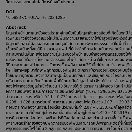
วิศวกรรมและเทคโนโลยีการป้องกันประเทศ
DOI
10.58837/CHULA.THE.2024.285
Abstract
ปัญหาไฟป่าในภาคเหนือของประเทศไทยนับเป็นปัญหาสิ่งแวดล้อมที่เกิดขึ้นทุกปี โ
เฉพาะอย่างยิ่งจังหวัดเชียงใหม่ที่มีพื้นที่ความเสียหายจากไฟป่าสูงกว่าจังหวัดอื่นๆ 
ปัญหาดังกล่าวได้ส่งผลกระทบต่อมนุษย์ สัตว์ และทรัพยากรธรรมชาติในพื้นที่ กา
เชื้อเพลิงเป็นหนึ่งในวิธีการควบคุมไฟป่าที่มีประสิทธิภาพโดยเป็นการลดปริมาณเช
ที่สะสมภายในพื้นที่ เพื่อลดความรุนแรงของไฟป่า แบบจำลองพฤติกรรมของไฟเ
เครื่องมือที่ใช้ในการศึกษาพฤติกรรมของไฟป่า ที่มีการนำมาใช้ในการวางแผนเพื่
วิธีการควบคุมไฟป่าและการจัดการเชื้อเพลิง ในงานวิจัยนี้ได้นำแบบจำลองพฤต
ไฟ FlamMap มาศึกษาพฤติกรรมของไฟและวิเคราะห์ความอ่อนไหวของแบบจ
โดยมีพื้นที่อุทยานแห่งชาติสุเทพ-ปุยเป็นพื้นที่ศึกษา และข้อมูลที่เกี่ยวข้องกับเชื้อ
ภูมิศาสตร์ และอุตุนิยมวิทยาในพื้นที่ศึกษาเป็นข้อมูลนำเข้า ซึ่งได้ทำการจำลองพ
ของไฟจากชุดข้อมูลนำเข้าจำนวน 10 วันภายใต้ 5 สถานการณ์จำลอง ได้แก่ ไม่มี
จัดการเชื้อเพลิง และมีการจัดการเชื้อเพลิงในพื้นที่ (10%, 15%, 20% และ 3
ว่า ความยาวของไฟมีค่า 0.11 – 0.774 เมตร ค่าอัตราการลุกลามของไฟอยู่ในช่
0.208 - 1.828 เมตรต่อนาที ค่าความรุนแรงของไฟอยู่ในช่วง 2.07 – 139.93 กิ
ต่อเมตร ค่าพลังงานความร้อนต่อหน่วยพื้นที่มีค่า 2.07 – 5,253.72 กิโลจูลล์ต
เมตร และเวลาที่น้อยที่สุดในการเคลื่อนที่ของไฟอยู่ในช่วง 6,420 – 102,319 น
การศึกษาความอ่อนไหวของตัวแปรที่มีผลต่อแบบจำลองด้วยค่าความชื้นในเชื้อเพล
พารามิเตอร์ที่เกี่ยวข้องกับพฤติกรรมของไฟนั้นสามารถแบ่งพารามิเตอร์ที่เกี่ยวข
พฤติกรรมของไฟได้เป็น 2 กลุ่ม คือ กลุ่มที่แปรผันตามค่าความชื้นฯ ได้แก่ ควา