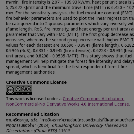
m/min., fire intensity is 2.07 – 139.93 kW/m, heat per unit area is 
5,253.72 kJ/m2 and the minimum travel time (MTT) is 6,420 – 10
min. For the sensitivity analysis, the fuel moisture content (FMC)
fire behavior parameters are used to plot the linear regression th
be categorized into 2 groups: parameters which vary inversely w
(flame length, RoS, fire intensity, and heat energy per unit area) 
parameter that vary with FMC (MTT). The first group decrease a
increases, whereas the second group increase with higher FMC. 
values for each dataset are 0.6596 - 0.9941 (flame length), 0.6282
0.9946 (RoS), 0.6331 - 0.9945 (fire intensity), 0.6223 - 0.9934 (hea
unit area), and 0.8298 - 0.9535 (MTT). This study shows that fuel
management will help mitigate the forest fire intensity and delays
spread, which is beneficial for the first responder of forest fire
management authorities.
Creative Commons License
This work is licensed under a
Creative Commons Attribution-
NonCommercial-No Derivative Works 4.0 International License
.
Recommended Citation
งามศรีตระกูล, ธวัช, "การวิเคราะห์ความอ่อนไหวของตัวแปรที่มีผลต่อแบบจำลอ
พฤติกรรมของไฟ" (2024).
Chulalongkorn University Theses and
Dissertations (Chula ETD)
. 11615.