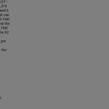
2.07 –
2,319
 and 5
at can
ith FMC
and the
s FMC
The R2
 -
t per
 fire
ง