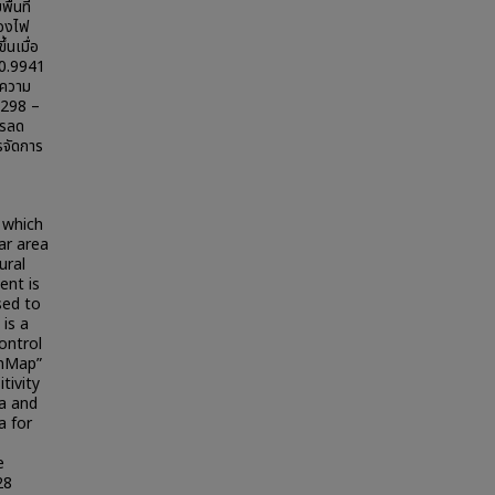
้นที่
ของไฟ
ึ้นเมื่อ
- 0.9941
(ความ
8298 –
ารลด
รจัดการ
s which
ar area
ural
ent is
sed to
 is a
control
amMap”
tivity
ea and
a for
e
28